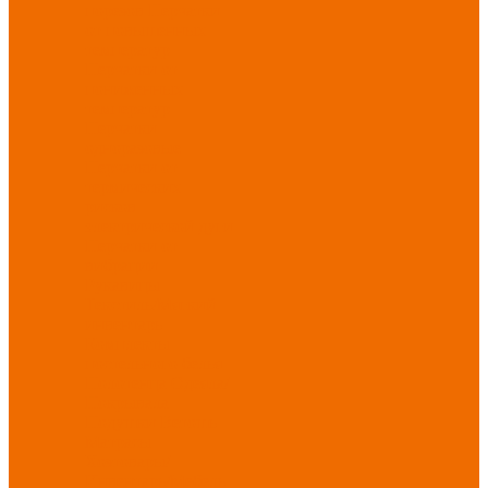
порезов
Перчатки
от повышенных
температур
Перчатки от
пониженных
температур
Перчатки
одноразовые
Перчатки от
термических
рисков
электрической дуги
Перчатки от
вибрации
Рукавицы
Текстиль/Мягкий
инвентарь
Комплекты
постельного белья
Полотенца
Одеяла/
Покрывала
Подушки
Ветошь
Матрасы
Хозтовары/
Инвентарь/Мебель