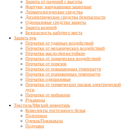
Защита от падений с высоты
Фартуки, нарукавники защитные
Дерматологические средства
Диэлектрические средства безопасности
Одноразовые средства защиты
Защита коленей
Безопасность рабочего места
Защита рук
Перчатки от ударных воздействий
Перчатки от механических воздействий
Перчатки масло-бензостойкие
Перчатки от химических воздействий
Перчатки от порезов
Перчатки от повышенных температур
Перчатки от пониженных температур
Перчатки одноразовые
Перчатки от термических рисков электрической
дуги
Перчатки от вибрации
Рукавицы
Текстиль/Мягкий инвентарь
Комплекты постельного белья
Полотенца
Одеяла/Покрывала
Подушки