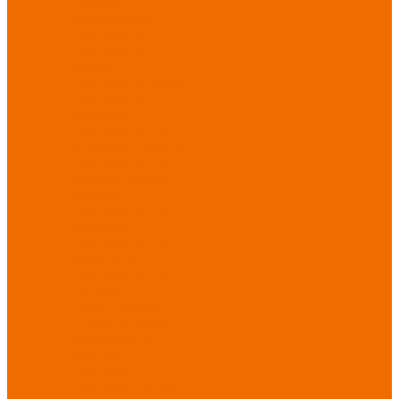
Новинки
ассортимента
Спецодежда
Спецодежда
зимняя
Спецодежда летняя
Спецодежда
защитная
Спецодежда для
охранных структур
Спецодежда для
рыбалки, охоты,
туризма
Спецодежда для
медицины
Спецодежда для
сферы услуг
Спецодежда для
пищевой
промышленности
Головные уборы
Трикотажные
изделия
Спецобувь
Спецобувь летняя