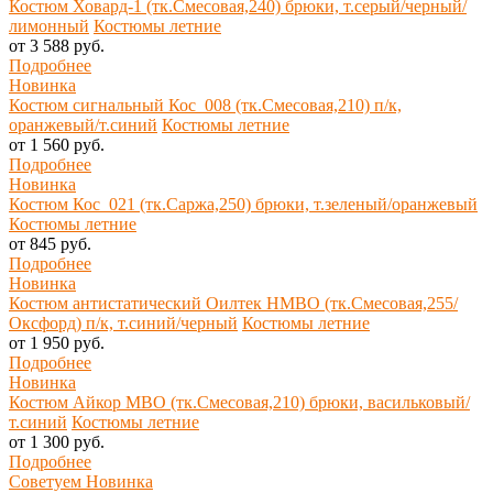
Костюм Ховард-1 (тк.Смесовая,240) брюки, т.серый/черный/
лимонный
Костюмы летние
от 3 588 руб.
Подробнее
Новинка
Костюм сигнальный Кос_008 (тк.Смесовая,210) п/к,
оранжевый/т.синий
Костюмы летние
от 1 560 руб.
Подробнее
Новинка
Костюм Кос_021 (тк.Саржа,250) брюки, т.зеленый/оранжевый
Костюмы летние
от 845 руб.
Подробнее
Новинка
Костюм антистатический Оилтек НМВО (тк.Смесовая,255/
Оксфорд) п/к, т.синий/черный
Костюмы летние
от 1 950 руб.
Подробнее
Новинка
Костюм Айкор МВО (тк.Смесовая,210) брюки, васильковый/
т.синий
Костюмы летние
от 1 300 руб.
Подробнее
Советуем
Новинка