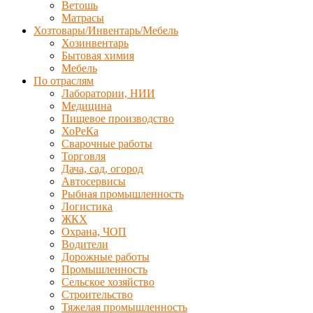
Ветошь
Матрасы
Хозтовары/Инвентарь/Мебель
Хозинвентарь
Бытовая химия
Мебель
По отраслям
Лаборатории, НИИ
Медицина
Пищевое производство
ХоРеКа
Сварочные работы
Торговля
Дача, сад, огород
Автосервисы
Рыбная промышленность
Логистика
ЖКХ
Охрана, ЧОП
Водители
Дорожные работы
Промышленность
Сельское хозяйство
Строительство
Тяжелая промышленность