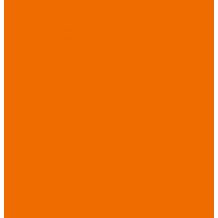
Спецобувь зимняя
Спецобувь
медицинская и
повседневная
Спецобувь
термостойкая
Спецобувь для
охранных структур
Спецобувь
влагозащитная
Спецобувь для
рыбалки, охоты,
туризма
Обувь для
дачи, сада, огорода
СИЗ
Защита головы
Защита лица и
органов зрения
Комбинезоны
защитные
Защита
органов дыхания
Защита органов
слуха
Защита от
падений с высоты
Фартуки,