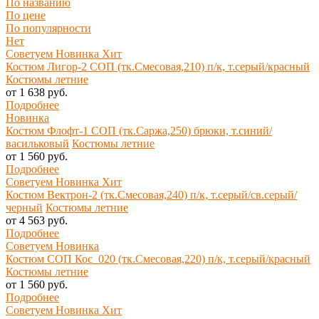
По названию
По цене
По популярности
Нет
Советуем
Новинка
Хит
Костюм Лигор-2 СОП (тк.Смесовая,210) п/к, т.серый/красный
Костюмы летние
от 1 638 руб.
Подробнее
Новинка
Костюм Флофт-1 СОП (тк.Саржа,250) брюки, т.синий/
васильковый
Костюмы летние
от 1 560 руб.
Подробнее
Советуем
Новинка
Хит
Костюм Вектрон-2 (тк.Смесовая,240) п/к, т.серый/св.серый/
черный
Костюмы летние
от 4 563 руб.
Подробнее
Советуем
Новинка
Костюм СОП Кос_020 (тк.Смесовая,220) п/к, т.серый/красный
Костюмы летние
от 1 560 руб.
Подробнее
Советуем
Новинка
Хит