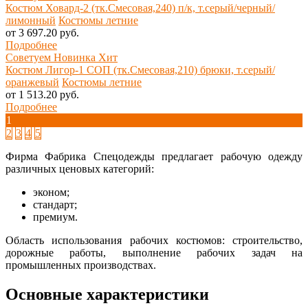
Костюм Ховард-2 (тк.Смесовая,240) п/к, т.серый/черный/
лимонный
Костюмы летние
от 3 697.20 руб.
Подробнее
Советуем
Новинка
Хит
Костюм Лигор-1 СОП (тк.Смесовая,210) брюки, т.серый/
оранжевый
Костюмы летние
от 1 513.20 руб.
Подробнее
1
2
3
4
5
Фирма Фабрика Спецодежды предлагает рабочую одежду
различных ценовых категорий:
эконом;
стандарт;
премиум.
Область использования рабочих костюмов: строительство,
дорожные работы, выполнение рабочих задач на
промышленных производствах.
Основные характеристики