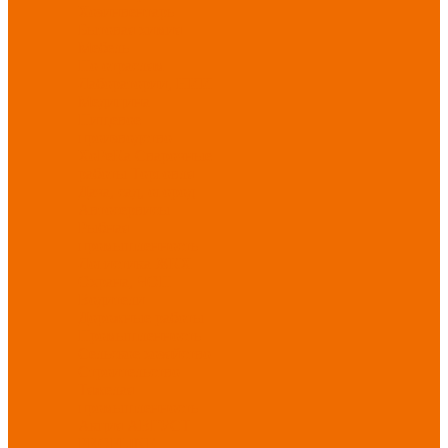
Хозинвентарь
Бытовая химия
Мебель
По отраслям
Лаборатории, НИИ
Медицина
Пищевое
производство
ХоРеКа
Сварочные
работы
Торговля
Дача, сад, огород
Автосервисы
Рыбная
промышленность
Логистика
ЖКХ
Охрана, ЧОП
Водители
Дорожные работы
Промышленность
Сельское хозяйство
Строительство
Тяжелая
промышленность
Акция АВГУСТ
PROFLINE