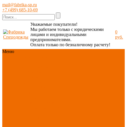
mail@fabrika-sp.ru
+7 (499) 685-10-69
Уважаемые покупатели!
Мы работаем только с юридическими
0
лицами и индивидуальными
руб.
предпринимателями.
Оплата только по безналичному расчету!
Меню
Каталог
Каталог
Новинки
ассортимента
Спецодежда
Спецобувь
СИЗ
Защита рук
Текстиль/Мягкий
инвентарь
Хозтовары/
Инвентарь/Мебель
По отраслям
Акция
АВГУСТ
PROFLINE
Распродажа