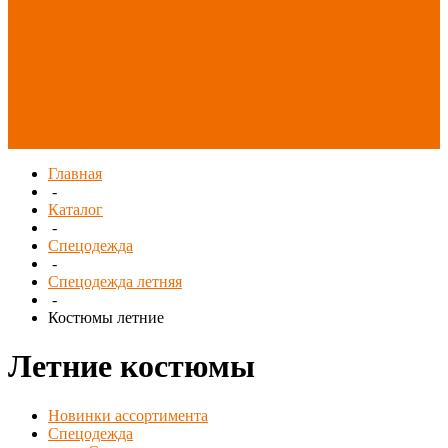
Распродажа
СИЗ/Защита рук
(распродажа)
Спецобувь
(распродажа)
Спецодежда и
текстиль
(распродажа)
Главная
-
Каталог
-
Спецодежда
-
Спецодежда летняя
-
Костюмы летние
Летние костюмы
Новинки ассортимента
Спецодежда