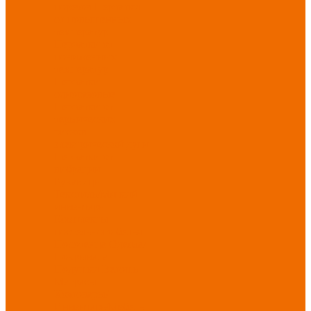
порезов
Перчатки
от повышенных
температур
Перчатки от
пониженных
температур
Перчатки
одноразовые
Перчатки от
термических
рисков
электрической дуги
Перчатки от
вибрации
Рукавицы
Текстиль/Мягкий
инвентарь
Комплекты
постельного белья
Полотенца
Одеяла/
Покрывала
Подушки
Ветошь
Матрасы
Хозтовары/
Инвентарь/Мебель