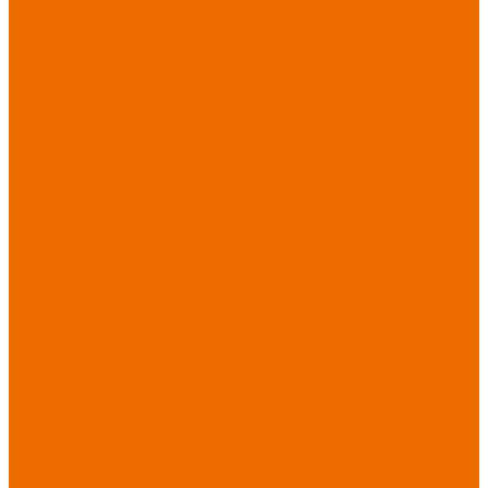
Хозинвентарь
Бытовая химия
Мебель
По отраслям
Лаборатории, НИИ
Медицина
Пищевое
производство
ХоРеКа
Сварочные
работы
Торговля
Дача, сад, огород
Автосервисы
Рыбная
промышленность
Логистика
ЖКХ
Охрана, ЧОП
Водители
Дорожные работы
Промышленность
Сельское хозяйство
Строительство
Тяжелая
промышленность
Акция АВГУСТ
PROFLINE