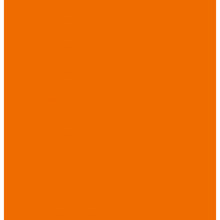
Новинки
ассортимента
Спецодежда
Спецодежда
зимняя
Спецодежда летняя
Спецодежда
защитная
Спецодежда для
охранных структур
Спецодежда для
рыбалки, охоты,
туризма
Спецодежда для
медицины
Спецодежда для
сферы услуг
Спецодежда для
пищевой
промышленности
Головные уборы
Трикотажные
изделия
Спецобувь
Спецобувь летняя