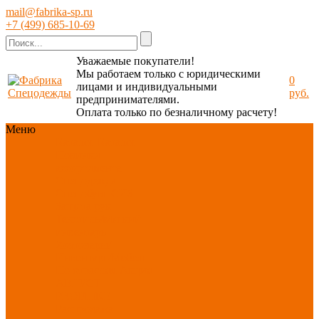
mail@fabrika-sp.ru
+7 (499) 685-10-69
Уважаемые покупатели!
Мы работаем только с юридическими
0
лицами и индивидуальными
руб.
предпринимателями.
Оплата только по безналичному расчету!
Меню
Каталог
Каталог
Новинки
ассортимента
Спецодежда
Спецобувь
СИЗ
Защита рук
Текстиль/Мягкий
инвентарь
Хозтовары/
Инвентарь/Мебель
По отраслям
Акция
АВГУСТ
PROFLINE
Распродажа