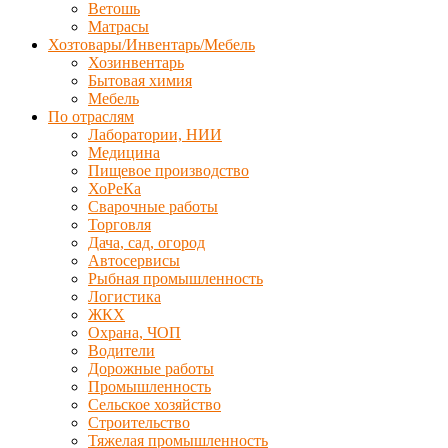
Ветошь
Матрасы
Хозтовары/Инвентарь/Мебель
Хозинвентарь
Бытовая химия
Мебель
По отраслям
Лаборатории, НИИ
Медицина
Пищевое производство
ХоРеКа
Сварочные работы
Торговля
Дача, сад, огород
Автосервисы
Рыбная промышленность
Логистика
ЖКХ
Охрана, ЧОП
Водители
Дорожные работы
Промышленность
Сельское хозяйство
Строительство
Тяжелая промышленность