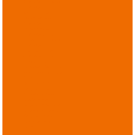
Спецобувь зимняя
Спецобувь
медицинская и
повседневная
Спецобувь
термостойкая
Спецобувь для
охранных структур
Спецобувь
влагозащитная
Спецобувь для
рыбалки, охоты,
туризма
Обувь для
дачи, сада, огорода
СИЗ
Защита головы
Защита лица и
органов зрения
Комбинезоны
защитные
Защита
органов дыхания
Защита органов
слуха
Защита от
падений с высоты
Фартуки,