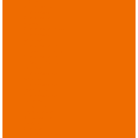
Новинки
ассортимента
Спецодежда
Спецодежда
зимняя
Спецодежда летняя
Спецодежда
защитная
Спецодежда для
охранных структур
Спецодежда для
рыбалки, охоты,
туризма
Спецодежда для
медицины
Спецодежда для
сферы услуг
Спецодежда для
пищевой
промышленности
Головные уборы
Трикотажные
изделия
Спецобувь
Спецобувь летняя