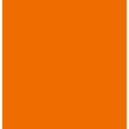
Спецобувь зимняя
Спецобувь
медицинская и
повседневная
Спецобувь
термостойкая
Спецобувь для
охранных структур
Спецобувь
влагозащитная
Спецобувь для
рыбалки, охоты,
туризма
Обувь для
дачи, сада, огорода
СИЗ
Защита головы
Защита лица и
органов зрения
Комбинезоны
защитные
Защита
органов дыхания
Защита органов
слуха
Защита от
падений с высоты
Фартуки,