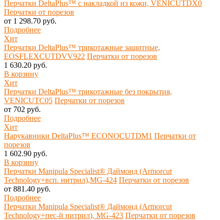
Перчатки DeltaPlus™ с накладкой из кожи, VENICUTDX0
Перчатки от порезов
от 1 298.70 руб.
Подробнее
Хит
Перчатки DeltaPlus™ трикотажные защитные,
EOSFLEXCUTDVV922
Перчатки от порезов
1 630.20 руб.
В корзину
Хит
Перчатки DeltaPlus™ трикотажные без покрытия,
VENICUTC05
Перчатки от порезов
от 702 руб.
Подробнее
Хит
Нарукавники DeltaPlus™ ECONOCUTDM1
Перчатки от
порезов
1 602.90 руб.
В корзину
Перчатки Manipula Specialist® Даймонд (Armorcut
Technology+всп. нитрил),MG-424
Перчатки от порезов
от 881.40 руб.
Подробнее
Перчатки Manipula Specialist® Даймонд (Armorcut
Technology+пес-й нитрил), MG-423
Перчатки от порезов