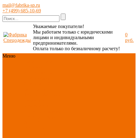
mail@fabrika-sp.ru
+7 (499) 685-10-69
Уважаемые покупатели!
Мы работаем только с юридическими
0
лицами и индивидуальными
руб.
предпринимателями.
Оплата только по безналичному расчету!
Меню
Каталог
Каталог
Новинки
ассортимента
Спецодежда
Спецобувь
СИЗ
Защита рук
Текстиль/Мягкий
инвентарь
Хозтовары/
Инвентарь/Мебель
По отраслям
Акция
АВГУСТ
PROFLINE
Распродажа