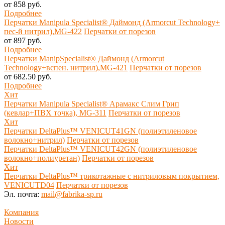
от 858 руб.
Подробнее
Перчатки Manipula Specialist® Даймонд (Armorcut Technology+
пес-й нитрил),MG-422
Перчатки от порезов
от 897 руб.
Подробнее
Перчатки ManipSpecialist® Даймонд (Armorcut
Technology+вспен. нитрил),MG-421
Перчатки от порезов
от 682.50 руб.
Подробнее
Хит
Перчатки Manipula Specialist® Арамакс Слим Грип
(кевлар+ПВХ точка), MG-311
Перчатки от порезов
Хит
Перчатки DeltaPlus™ VENICUT41GN (полиэтиленовое
волокно+нитрил)
Перчатки от порезов
Перчатки DeltaPlus™ VENICUT42GN (полиэтиленовое
волокно+полиуретан)
Перчатки от порезов
Хит
Перчатки DeltaPlus™ трикотажные с нитриловым покрытием,
VENICUTD04
Перчатки от порезов
Эл. почта:
mail@fabrika-sp.ru
Компания
Новости