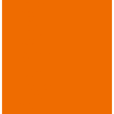
порезов
Перчатки
от повышенных
температур
Перчатки от
пониженных
температур
Перчатки
одноразовые
Перчатки от
термических
рисков
электрической дуги
Перчатки от
вибрации
Рукавицы
Текстиль/Мягкий
инвентарь
Комплекты
постельного белья
Полотенца
Одеяла/
Покрывала
Подушки
Ветошь
Матрасы
Хозтовары/
Инвентарь/Мебель