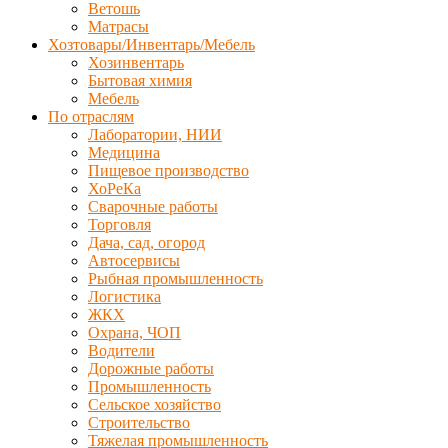
Ветошь
Матрасы
Хозтовары/Инвентарь/Мебель
Хозинвентарь
Бытовая химия
Мебель
По отраслям
Лаборатории, НИИ
Медицина
Пищевое производство
ХоРеКа
Сварочные работы
Торговля
Дача, сад, огород
Автосервисы
Рыбная промышленность
Логистика
ЖКХ
Охрана, ЧОП
Водители
Дорожные работы
Промышленность
Сельское хозяйство
Строительство
Тяжелая промышленность