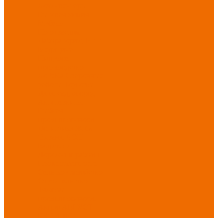
Хозинвентарь
Бытовая химия
Мебель
По отраслям
Лаборатории, НИИ
Медицина
Пищевое
производство
ХоРеКа
Сварочные
работы
Торговля
Дача, сад, огород
Автосервисы
Рыбная
промышленность
Логистика
ЖКХ
Охрана, ЧОП
Водители
Дорожные работы
Промышленность
Сельское хозяйство
Строительство
Тяжелая
промышленность
Акция АВГУСТ
PROFLINE