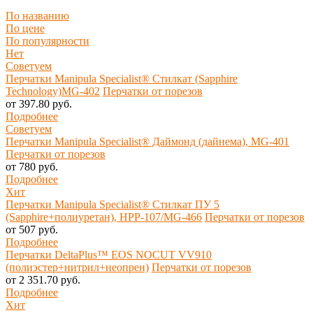
По названию
По цене
По популярности
Нет
Советуем
Перчатки Manipula Specialist® Стилкат (Sapphire
Technology)MG-402
Перчатки от порезов
от 397.80 руб.
Подробнее
Советуем
Перчатки Manipula Specialist® Даймонд (дайнема), MG-401
Перчатки от порезов
от 780 руб.
Подробнее
Хит
Перчатки Manipula Specialist® Стилкат ПУ 5
(Sapphire+полиуретан), HРP-107/MG-466
Перчатки от порезов
от 507 руб.
Подробнее
Перчатки DeltaPlus™ EOS NOCUT VV910
(полиэстер+нитрил+неопрен)
Перчатки от порезов
от 2 351.70 руб.
Подробнее
Хит