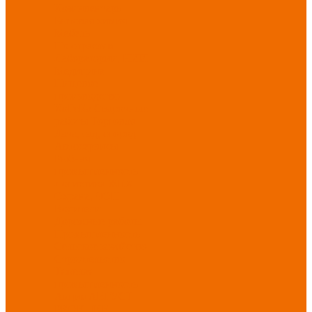
Хозинвентарь
Бытовая химия
Мебель
По отраслям
Лаборатории, НИИ
Медицина
Пищевое
производство
ХоРеКа
Сварочные
работы
Торговля
Дача, сад, огород
Автосервисы
Рыбная
промышленность
Логистика
ЖКХ
Охрана, ЧОП
Водители
Дорожные работы
Промышленность
Сельское хозяйство
Строительство
Тяжелая
промышленность
Акция АВГУСТ
PROFLINE