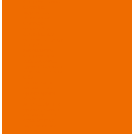
Спецобувь зимняя
Спецобувь
медицинская и
повседневная
Спецобувь
термостойкая
Спецобувь для
охранных структур
Спецобувь
влагозащитная
Спецобувь для
рыбалки, охоты,
туризма
Обувь для
дачи, сада, огорода
СИЗ
Защита головы
Защита лица и
органов зрения
Комбинезоны
защитные
Защита
органов дыхания
Защита органов
слуха
Защита от
падений с высоты
Фартуки,