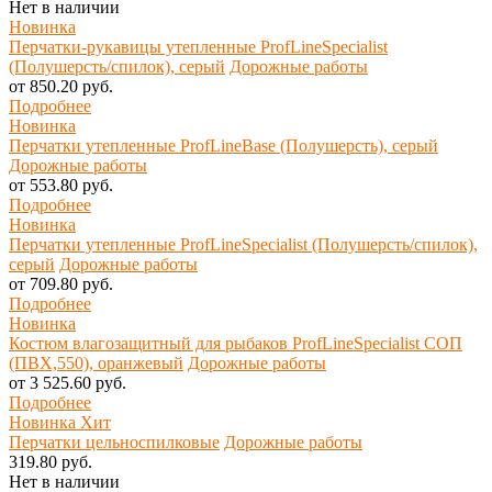
Нет в наличии
Новинка
Перчатки-рукавицы утепленные ProfLineSpecialist
(Полушерсть/спилок), серый
Дорожные работы
от 850.20 руб.
Подробнее
Новинка
Перчатки утепленные ProfLineBase (Полушерсть), серый
Дорожные работы
от 553.80 руб.
Подробнее
Новинка
Перчатки утепленные ProfLineSpecialist (Полушерсть/спилок),
серый
Дорожные работы
от 709.80 руб.
Подробнее
Новинка
Костюм влагозащитный для рыбаков ProfLineSpecialist СОП
(ПВХ,550), оранжевый
Дорожные работы
от 3 525.60 руб.
Подробнее
Новинка
Хит
Перчатки цельноспилковые
Дорожные работы
319.80 руб.
Нет в наличии