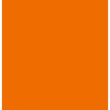
Новинки
ассортимента
Спецодежда
Спецодежда
зимняя
Спецодежда летняя
Спецодежда
защитная
Спецодежда для
охранных структур
Спецодежда для
рыбалки, охоты,
туризма
Спецодежда для
медицины
Спецодежда для
сферы услуг
Спецодежда для
пищевой
промышленности
Головные уборы
Трикотажные
изделия
Спецобувь
Спецобувь летняя