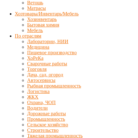
Ветошь
Матрасы
Хозтовары/Инвентарь/Мебель
Хозинвентарь
Бытовая химия
Мебель
По отраслям
Лаборатории, НИИ
Медицина
Пищевое производство
ХоРеКа
Сварочные работы
Торговля
Дача, сад, огород
Автосервисы
Рыбная промышленность
Логистика
ЖКХ
Охрана, ЧОП
Водители
Дорожные работы
Промышленность
Сельское хозяйство
Строительство
Тяжелая промышленность