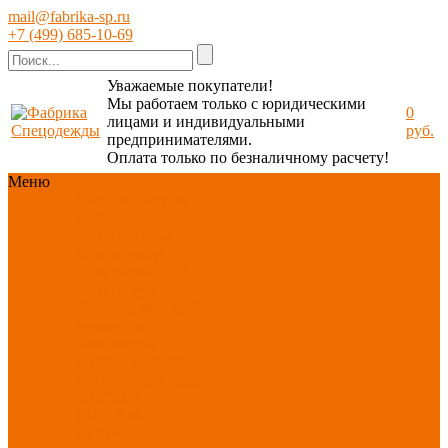
mail@fabrika-sp.ru
+7 (499) 685-10-69
Уважаемые покупатели!
Мы работаем только с юридическими
0
лицами и индивидуальными
руб.
предпринимателями.
Оплата только по безналичному расчету!
Меню
Каталог
Каталог
Новинки
ассортимента
Спецодежда
Спецобувь
СИЗ
Защита рук
Текстиль/Мягкий
инвентарь
Хозтовары/
Инвентарь/Мебель
По отраслям
Акция
АВГУСТ
PROFLINE
Распродажа