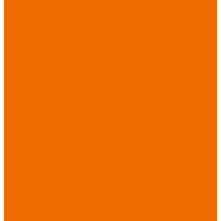
порезов
Перчатки
от повышенных
температур
Перчатки от
пониженных
температур
Перчатки
одноразовые
Перчатки от
термических
рисков
электрической дуги
Перчатки от
вибрации
Рукавицы
Текстиль/Мягкий
инвентарь
Комплекты
постельного белья
Полотенца
Одеяла/
Покрывала
Подушки
Ветошь
Матрасы
Хозтовары/
Инвентарь/Мебель