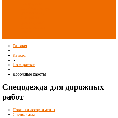
Распродажа
СИЗ/Защита рук
(распродажа)
Спецобувь
(распродажа)
Спецодежда и
текстиль
(распродажа)
Главная
-
Каталог
-
По отраслям
-
Дорожные работы
Спецодежда для дорожных
работ
Новинки ассортимента
Спецодежда