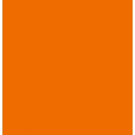
Новинки
ассортимента
Спецодежда
Спецодежда
зимняя
Спецодежда летняя
Спецодежда
защитная
Спецодежда для
охранных структур
Спецодежда для
рыбалки, охоты,
туризма
Спецодежда для
медицины
Спецодежда для
сферы услуг
Спецодежда для
пищевой
промышленности
Головные уборы
Трикотажные
изделия
Спецобувь
Спецобувь летняя