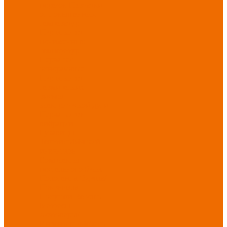
порезов
Перчатки
от повышенных
температур
Перчатки от
пониженных
температур
Перчатки
одноразовые
Перчатки от
термических
рисков
электрической дуги
Перчатки от
вибрации
Рукавицы
Текстиль/Мягкий
инвентарь
Комплекты
постельного белья
Полотенца
Одеяла/
Покрывала
Подушки
Ветошь
Матрасы
Хозтовары/
Инвентарь/Мебель