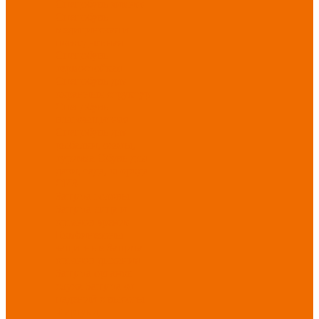
Спецобувь зимняя
Спецобувь
медицинская и
повседневная
Спецобувь
термостойкая
Спецобувь для
охранных структур
Спецобувь
влагозащитная
Спецобувь для
рыбалки, охоты,
туризма
Обувь для
дачи, сада, огорода
СИЗ
Защита головы
Защита лица и
органов зрения
Комбинезоны
защитные
Защита
органов дыхания
Защита органов
слуха
Защита от
падений с высоты
Фартуки,