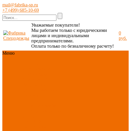
mail@fabrika-sp.ru
+7 (499) 685-10-69
Уважаемые покупатели!
Мы работаем только с юридическими
0
лицами и индивидуальными
руб.
предпринимателями.
Оплата только по безналичному расчету!
Меню
Каталог
Каталог
Новинки
ассортимента
Спецодежда
Спецобувь
СИЗ
Защита рук
Текстиль/Мягкий
инвентарь
Хозтовары/
Инвентарь/Мебель
По отраслям
Акция
АВГУСТ
PROFLINE
Распродажа