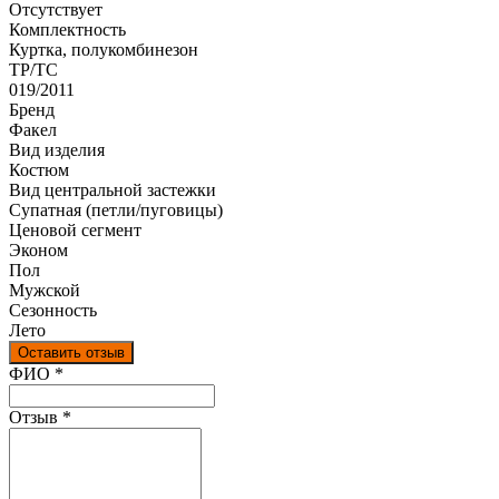
Отсутствует
Комплектность
Куртка, полукомбинезон
ТР/ТС
019/2011
Бренд
Факел
Вид изделия
Костюм
Вид центральной застежки
Супатная (петли/пуговицы)
Ценовой сегмент
Эконом
Пол
Мужской
Сезонность
Лето
Оставить отзыв
Ваш отзыв был отправлен!
ФИО
*
Отзыв
*