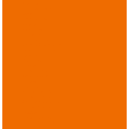
Хозинвентарь
Бытовая химия
Мебель
По отраслям
Лаборатории, НИИ
Медицина
Пищевое
производство
ХоРеКа
Сварочные
работы
Торговля
Дача, сад, огород
Автосервисы
Рыбная
промышленность
Логистика
ЖКХ
Охрана, ЧОП
Водители
Дорожные работы
Промышленность
Сельское хозяйство
Строительство
Тяжелая
промышленность
Акция АВГУСТ
PROFLINE