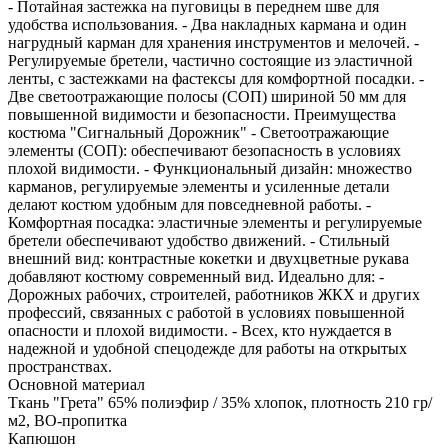
- Потайная застежка на пуговицы в переднем шве для
удобства использования. - Два накладных кармана и один
нагрудный карман для хранения инструментов и мелочей. -
Регулируемые бретели, частично состоящие из эластичной
ленты, с застежками на фастексы для комфортной посадки. -
Две светоотражающие полосы (СОП) шириной 50 мм для
повышенной видимости и безопасности. Преимущества
костюма "Сигнальный Дорожник" - Светоотражающие
элементы (СОП): обеспечивают безопасность в условиях
плохой видимости. - Функциональный дизайн: множество
карманов, регулируемые элементы и усиленные детали
делают костюм удобным для повседневной работы. -
Комфортная посадка: эластичные элементы и регулируемые
бретели обеспечивают удобство движений. - Стильный
внешний вид: контрастные кокетки и двухцветные рукава
добавляют костюму современный вид. Идеально для: -
Дорожных рабочих, строителей, работников ЖКХ и других
профессий, связанных с работой в условиях повышенной
опасности и плохой видимости. - Всех, кто нуждается в
надежной и удобной спецодежде для работы на открытых
пространствах.
Основной материал
Ткань "Грета" 65% полиэфир / 35% хлопок, плотность 210 гр/
м2, ВО-пропитка
Капюшон