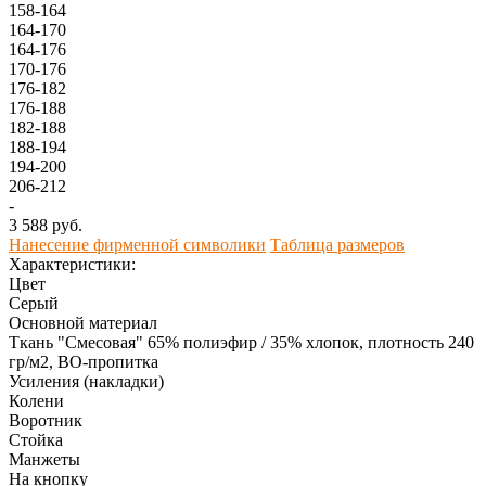
158-164
164-170
164-176
170-176
176-182
176-188
182-188
188-194
194-200
206-212
-
3 588 руб.
Нанесение фирменной символики
Таблица размеров
Характеристики:
Цвет
Серый
Основной материал
Ткань "Смесовая" 65% полиэфир / 35% хлопок, плотность 240
гр/м2, ВО-пропитка
Усиления (накладки)
Колени
Воротник
Стойка
Манжеты
На кнопку