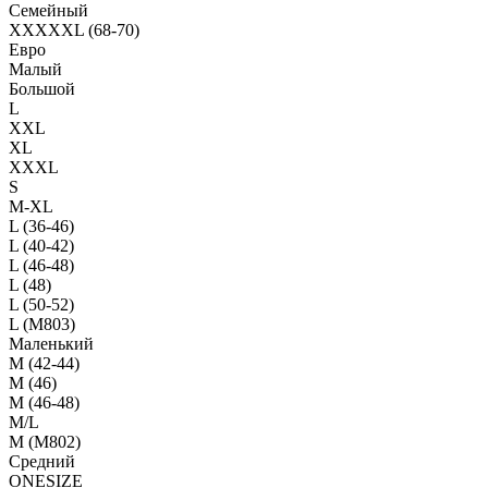
Семейный
XXXXXL (68-70)
Евро
Малый
Большой
L
XXL
XL
XXXL
S
M-XL
L (36-46)
L (40-42)
L (46-48)
L (48)
L (50-52)
L (M803)
Маленький
М (42-44)
M (46)
M (46-48)
M/L
M (M802)
Средний
ONESIZE