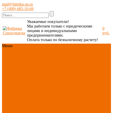
mail@fabrika-sp.ru
+7 (499) 685-10-69
Уважаемые покупатели!
Мы работаем только с юридическими
0
лицами и индивидуальными
руб.
предпринимателями.
Оплата только по безналичному расчету!
Меню
Каталог
Каталог
Новинки
ассортимента
Спецодежда
Спецобувь
СИЗ
Защита рук
Текстиль/Мягкий
инвентарь
Хозтовары/
Инвентарь/Мебель
По отраслям
Акция
АВГУСТ
PROFLINE
Распродажа