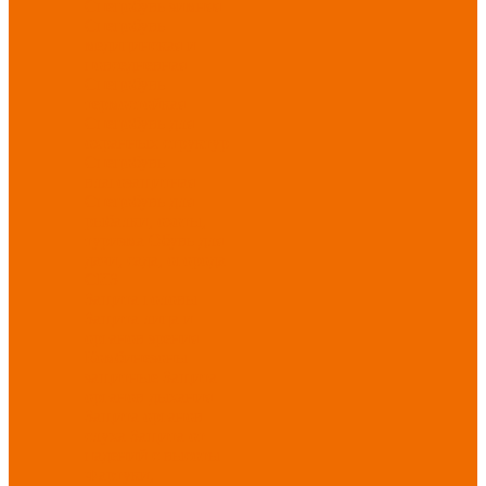
Спецобувь зимняя
Спецобувь
медицинская и
повседневная
Спецобувь
термостойкая
Спецобувь для
охранных структур
Спецобувь
влагозащитная
Спецобувь для
рыбалки, охоты,
туризма
Обувь для
дачи, сада, огорода
СИЗ
Защита головы
Защита лица и
органов зрения
Комбинезоны
защитные
Защита
органов дыхания
Защита органов
слуха
Защита от
падений с высоты
Фартуки,