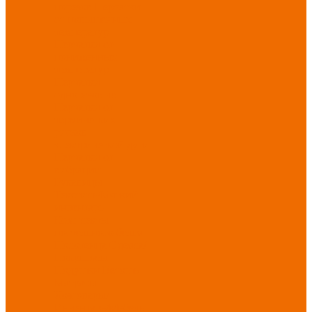
порезов
Перчатки
от повышенных
температур
Перчатки от
пониженных
температур
Перчатки
одноразовые
Перчатки от
термических
рисков
электрической дуги
Перчатки от
вибрации
Рукавицы
Текстиль/Мягкий
инвентарь
Комплекты
постельного белья
Полотенца
Одеяла/
Покрывала
Подушки
Ветошь
Матрасы
Хозтовары/
Инвентарь/Мебель