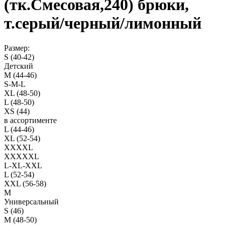
(тк.Смесовая,240) брюки,
т.серый/черный/лимонный
Размер:
S (40-42)
Детский
M (44-46)
S-M-L
XL (48-50)
L (48-50)
XS (44)
в ассортименте
L (44-46)
XL (52-54)
XXXXL
XXXXXL
L-XL-XXL
L (52-54)
XXL (56-58)
M
Универсальный
S (46)
M (48-50)