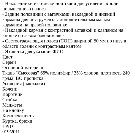
- Наколенники из отделочной ткани для усиления в зоне
повышенного износа
- Задние половинки с вытачками; накладной и нижний
карманы для инструмента с дополнительным малым
карманом на правой половинке
- Накладной карман с контрастной вставкой и клапаном на
кнопке на левом боковом шве
- Светоотражающая полоса (СОП) шириной 50 мм по низу в
области голени с контрастным кантом
- Этикетка для указания ФИО
Цвет
Серый
Основной материал
Ткань "Смесовая" 65% полиэфир / 35% хлопок, плотность 240
гр/м2, ВО-пропитка
Усиления (накладки)
Колени
Воротник
Стойка
Манжеты
На кнопку
Комплектность
Куртка, брюки
ТР/ТС
019/2011