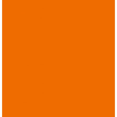
Хозинвентарь
Бытовая химия
Мебель
По отраслям
Лаборатории, НИИ
Медицина
Пищевое
производство
ХоРеКа
Сварочные
работы
Торговля
Дача, сад, огород
Автосервисы
Рыбная
промышленность
Логистика
ЖКХ
Охрана, ЧОП
Водители
Дорожные работы
Промышленность
Сельское хозяйство
Строительство
Тяжелая
промышленность
Акция АВГУСТ
PROFLINE