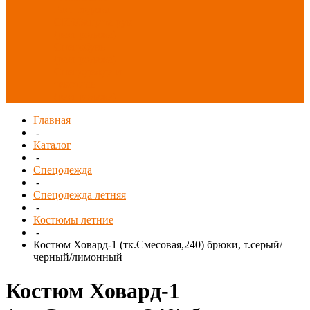
Распродажа
СИЗ/Защита рук
(распродажа)
Спецобувь
(распродажа)
Спецодежда и
текстиль
(распродажа)
Главная
-
Каталог
-
Спецодежда
-
Спецодежда летняя
-
Костюмы летние
-
Костюм Ховард-1 (тк.Смесовая,240) брюки, т.серый/
черный/лимонный
Костюм Ховард-1