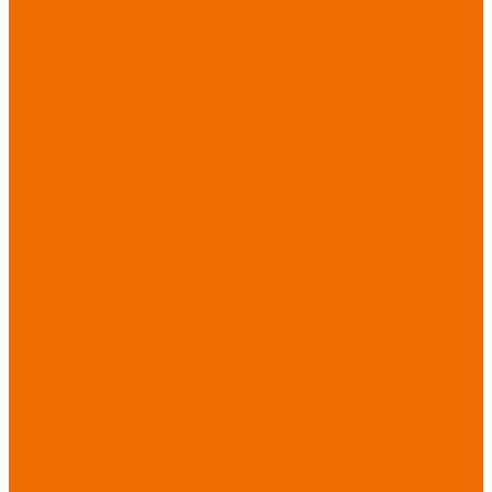
Новинки
ассортимента
Спецодежда
Спецодежда
зимняя
Спецодежда летняя
Спецодежда
защитная
Спецодежда для
охранных структур
Спецодежда для
рыбалки, охоты,
туризма
Спецодежда для
медицины
Спецодежда для
сферы услуг
Спецодежда для
пищевой
промышленности
Головные уборы
Трикотажные
изделия
Спецобувь
Спецобувь летняя