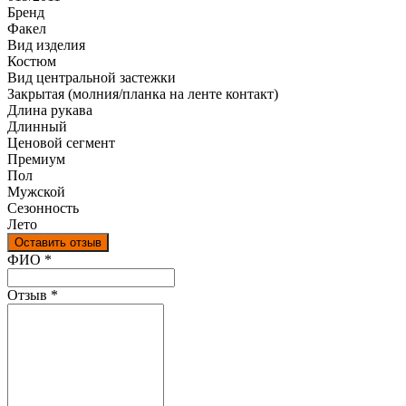
Бренд
Факел
Вид изделия
Костюм
Вид центральной застежки
Закрытая (молния/планка на ленте контакт)
Длина рукава
Длинный
Ценовой сегмент
Премиум
Пол
Мужской
Сезонность
Лето
Оставить отзыв
Ваш отзыв был отправлен!
ФИО
*
Отзыв
*