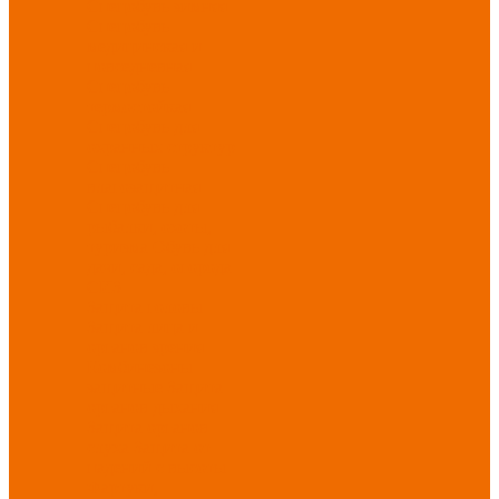
Спецобувь зимняя
Спецобувь
медицинская и
повседневная
Спецобувь
термостойкая
Спецобувь для
охранных структур
Спецобувь
влагозащитная
Спецобувь для
рыбалки, охоты,
туризма
Обувь для
дачи, сада, огорода
СИЗ
Защита головы
Защита лица и
органов зрения
Комбинезоны
защитные
Защита
органов дыхания
Защита органов
слуха
Защита от
падений с высоты
Фартуки,