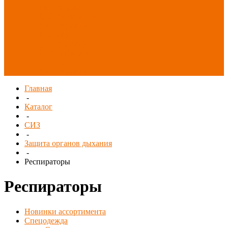
Распродажа
СИЗ/Защита рук
(распродажа)
Спецобувь
(распродажа)
Спецодежда и
текстиль
(распродажа)
Главная
-
Каталог
-
СИЗ
-
Защита органов дыхания
-
Респираторы
Респираторы
Новинки ассортимента
Спецодежда