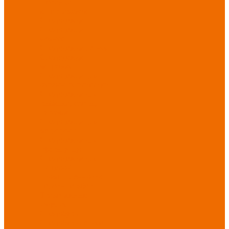
Новинки
ассортимента
Спецодежда
Спецодежда
зимняя
Спецодежда летняя
Спецодежда
защитная
Спецодежда для
охранных структур
Спецодежда для
рыбалки, охоты,
туризма
Спецодежда для
медицины
Спецодежда для
сферы услуг
Спецодежда для
пищевой
промышленности
Головные уборы
Трикотажные
изделия
Спецобувь
Спецобувь летняя