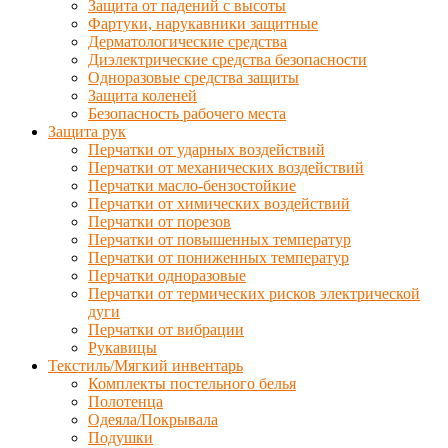
Защита от падений с высоты
Фартуки, нарукавники защитные
Дерматологические средства
Диэлектрические средства безопасности
Одноразовые средства защиты
Защита коленей
Безопасность рабочего места
Защита рук
Перчатки от ударных воздействий
Перчатки от механических воздействий
Перчатки масло-бензостойкие
Перчатки от химических воздействий
Перчатки от порезов
Перчатки от повышенных температур
Перчатки от пониженных температур
Перчатки одноразовые
Перчатки от термических рисков электрической
дуги
Перчатки от вибрации
Рукавицы
Текстиль/Мягкий инвентарь
Комплекты постельного белья
Полотенца
Одеяла/Покрывала
Подушки