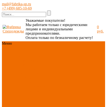
mail@fabrika-sp.ru
+7 (499) 685-10-69
Уважаемые покупатели!
Мы работаем только с юридическими
0
лицами и индивидуальными
руб.
предпринимателями.
Оплата только по безналичному расчету!
Меню
Каталог
Каталог
Новинки
ассортимента
Спецодежда
Спецобувь
СИЗ
Защита рук
Текстиль/Мягкий
инвентарь
Хозтовары/
Инвентарь/Мебель
По отраслям
Акция
АВГУСТ
PROFLINE
Распродажа