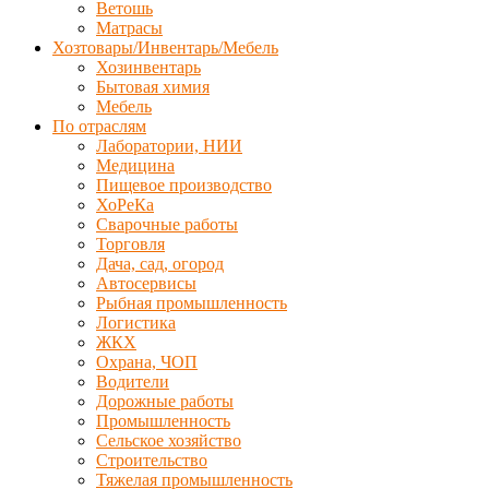
Ветошь
Матрасы
Хозтовары/Инвентарь/Мебель
Хозинвентарь
Бытовая химия
Мебель
По отраслям
Лаборатории, НИИ
Медицина
Пищевое производство
ХоРеКа
Сварочные работы
Торговля
Дача, сад, огород
Автосервисы
Рыбная промышленность
Логистика
ЖКХ
Охрана, ЧОП
Водители
Дорожные работы
Промышленность
Сельское хозяйство
Строительство
Тяжелая промышленность