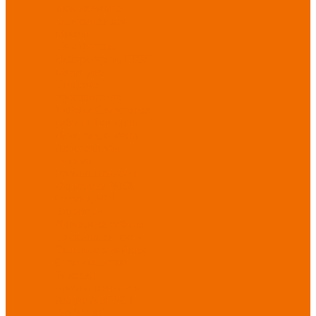
Хозинвентарь
Бытовая химия
Мебель
По отраслям
Лаборатории, НИИ
Медицина
Пищевое
производство
ХоРеКа
Сварочные
работы
Торговля
Дача, сад, огород
Автосервисы
Рыбная
промышленность
Логистика
ЖКХ
Охрана, ЧОП
Водители
Дорожные работы
Промышленность
Сельское хозяйство
Строительство
Тяжелая
промышленность
Акция АВГУСТ
PROFLINE