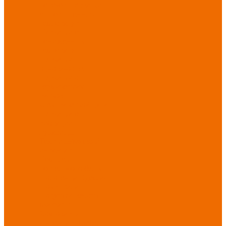
порезов
Перчатки
от повышенных
температур
Перчатки от
пониженных
температур
Перчатки
одноразовые
Перчатки от
термических
рисков
электрической дуги
Перчатки от
вибрации
Рукавицы
Текстиль/Мягкий
инвентарь
Комплекты
постельного белья
Полотенца
Одеяла/
Покрывала
Подушки
Ветошь
Матрасы
Хозтовары/
Инвентарь/Мебель