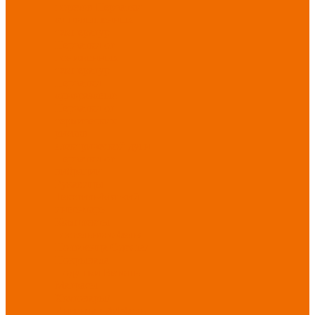
порезов
Перчатки
от повышенных
температур
Перчатки от
пониженных
температур
Перчатки
одноразовые
Перчатки от
термических
рисков
электрической дуги
Перчатки от
вибрации
Рукавицы
Текстиль/Мягкий
инвентарь
Комплекты
постельного белья
Полотенца
Одеяла/
Покрывала
Подушки
Ветошь
Матрасы
Хозтовары/
Инвентарь/Мебель