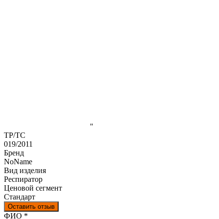
"
ТР/ТС
019/2011
Бренд
NoName
Вид изделия
Респиратор
Ценовой сегмент
Стандарт
Оставить отзыв
Ваш отзыв был отправлен!
ФИО
*