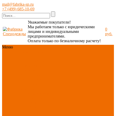
mail@fabrika-sp.ru
+7 (499) 685-10-69
Уважаемые покупатели!
Мы работаем только с юридическими
0
лицами и индивидуальными
руб.
предпринимателями.
Оплата только по безналичному расчету!
Меню
Каталог
Каталог
Новинки
ассортимента
Спецодежда
Спецобувь
СИЗ
Защита рук
Текстиль/Мягкий
инвентарь
Хозтовары/
Инвентарь/Мебель
По отраслям
Акция
АВГУСТ
PROFLINE
Распродажа