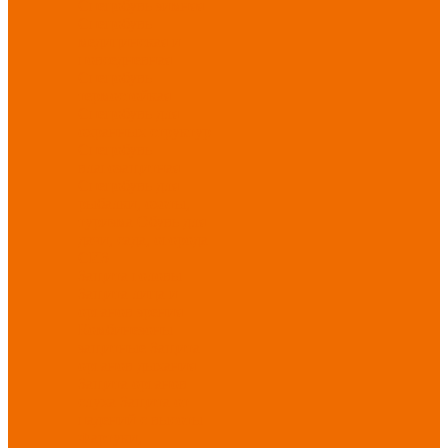
Спецобувь зимняя
Спецобувь
медицинская и
повседневная
Спецобувь
термостойкая
Спецобувь для
охранных структур
Спецобувь
влагозащитная
Спецобувь для
рыбалки, охоты,
туризма
Обувь для
дачи, сада, огорода
СИЗ
Защита головы
Защита лица и
органов зрения
Комбинезоны
защитные
Защита
органов дыхания
Защита органов
слуха
Защита от
падений с высоты
Фартуки,