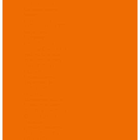
Хозинвентарь
Бытовая химия
Мебель
По отраслям
Лаборатории, НИИ
Медицина
Пищевое
производство
ХоРеКа
Сварочные
работы
Торговля
Дача, сад, огород
Автосервисы
Рыбная
промышленность
Логистика
ЖКХ
Охрана, ЧОП
Водители
Дорожные работы
Промышленность
Сельское хозяйство
Строительство
Тяжелая
промышленность
Акция АВГУСТ
PROFLINE