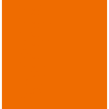
Новинки
ассортимента
Спецодежда
Спецодежда
зимняя
Спецодежда летняя
Спецодежда
защитная
Спецодежда для
охранных структур
Спецодежда для
рыбалки, охоты,
туризма
Спецодежда для
медицины
Спецодежда для
сферы услуг
Спецодежда для
пищевой
промышленности
Головные уборы
Трикотажные
изделия
Спецобувь
Спецобувь летняя