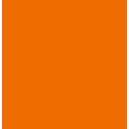
Спецобувь зимняя
Спецобувь
медицинская и
повседневная
Спецобувь
термостойкая
Спецобувь для
охранных структур
Спецобувь
влагозащитная
Спецобувь для
рыбалки, охоты,
туризма
Обувь для
дачи, сада, огорода
СИЗ
Защита головы
Защита лица и
органов зрения
Комбинезоны
защитные
Защита
органов дыхания
Защита органов
слуха
Защита от
падений с высоты
Фартуки,