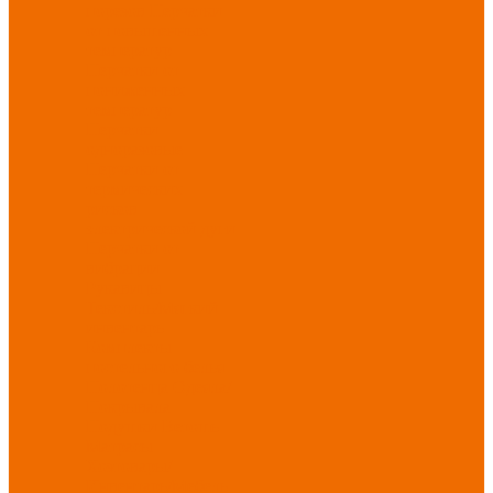
порезов
Перчатки
от повышенных
температур
Перчатки от
пониженных
температур
Перчатки
одноразовые
Перчатки от
термических
рисков
электрической дуги
Перчатки от
вибрации
Рукавицы
Текстиль/Мягкий
инвентарь
Комплекты
постельного белья
Полотенца
Одеяла/
Покрывала
Подушки
Ветошь
Матрасы
Хозтовары/
Инвентарь/Мебель