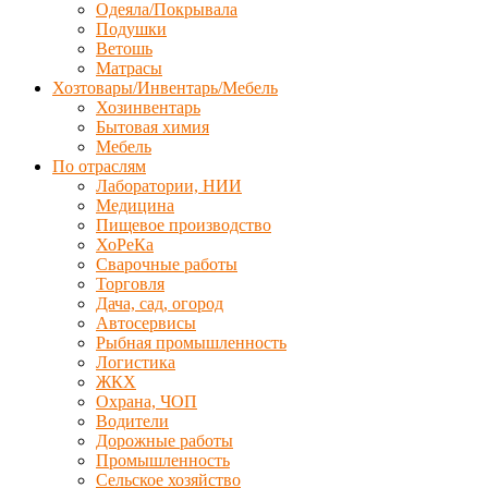
Одеяла/Покрывала
Подушки
Ветошь
Матрасы
Хозтовары/Инвентарь/Мебель
Хозинвентарь
Бытовая химия
Мебель
По отраслям
Лаборатории, НИИ
Медицина
Пищевое производство
ХоРеКа
Сварочные работы
Торговля
Дача, сад, огород
Автосервисы
Рыбная промышленность
Логистика
ЖКХ
Охрана, ЧОП
Водители
Дорожные работы
Промышленность
Сельское хозяйство