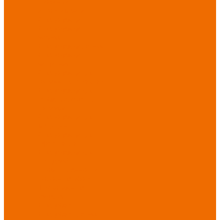
Новинки
ассортимента
Спецодежда
Спецодежда
зимняя
Спецодежда летняя
Спецодежда
защитная
Спецодежда для
охранных структур
Спецодежда для
рыбалки, охоты,
туризма
Спецодежда для
медицины
Спецодежда для
сферы услуг
Спецодежда для
пищевой
промышленности
Головные уборы
Трикотажные
изделия
Спецобувь
Спецобувь летняя