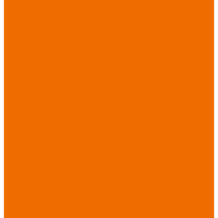
Хозинвентарь
Бытовая химия
Мебель
По отраслям
Лаборатории, НИИ
Медицина
Пищевое
производство
ХоРеКа
Сварочные
работы
Торговля
Дача, сад, огород
Автосервисы
Рыбная
промышленность
Логистика
ЖКХ
Охрана, ЧОП
Водители
Дорожные работы
Промышленность
Сельское хозяйство
Строительство
Тяжелая
промышленность
Акция АВГУСТ
PROFLINE