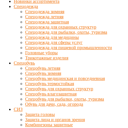
Новинки ассортимента
Спецодежда
Спецодежда зимняя
Спецодежда летняя
Спецодежда защитная
Спецодежда для охранных структур
Спецодежда для рыбалки, охоты, туризма
Спецодежда для медицины
Спецодежда для сферы услуг
Спецодежда для пищевой промышленности
Головные уборы
Трикотажные изделия
Спецобувь
Спецобувь летняя
Спецобувь зимняя
Спецобувь медицинская и повседневная
Спецобувь термостойкая
Спецобувь для охранных структур
Спецобувь влагозащитная
Спецобувь для рыбалки, охоты, туризма
Обувь для дачи, сада, огорода
СИЗ
Защита головы
Защита лица и органов зрения
Комбинезоны защитные