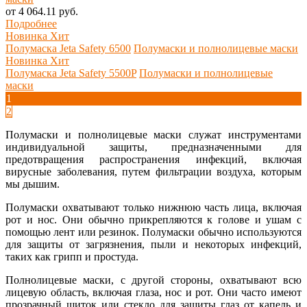
от 4 064.11 руб.
Подробнее
Новинка
Хит
Полумаска Jeta Safety 6500
Полумаски и полнолицевые маски
Новинка
Хит
Полумаска Jeta Safety 5500P
Полумаски и полнолицевые
маски
1
2
Полумаски и полнолицевые маски служат инструментами
индивидуальной защиты, предназначенными для
предотвращения распространения инфекций, включая
вирусные заболевания, путем фильтрации воздуха, которым
мы дышим.
Полумаски охватывают только нижнюю часть лица, включая
рот и нос. Они обычно прикрепляются к голове и ушам с
помощью лент или резинок. Полумаски обычно используются
для защиты от загрязнения, пыли и некоторых инфекций,
таких как грипп и простуда.
Полнолицевые маски, с другой стороны, охватывают всю
лицевую область, включая глаза, нос и рот. Они часто имеют
прозрачный щиток или стекло для защиты глаз от капель и