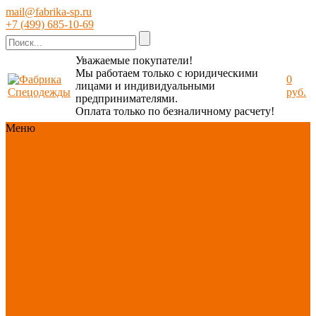
mail@fabrika-sp.ru
+7 (499) 685-10-69
Уважаемые покупатели!
Мы работаем только с юридическими
0
лицами и индивидуальными
руб.
предпринимателями.
Оплата только по безналичному расчету!
Меню
Каталог
Каталог
Новинки
ассортимента
Спецодежда
Спецобувь
СИЗ
Защита рук
Текстиль/Мягкий
инвентарь
Хозтовары/
Инвентарь/Мебель
По отраслям
Акция
АВГУСТ
PROFLINE
Распродажа