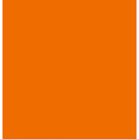
порезов
Перчатки
от повышенных
температур
Перчатки от
пониженных
температур
Перчатки
одноразовые
Перчатки от
термических
рисков
электрической дуги
Перчатки от
вибрации
Рукавицы
Текстиль/Мягкий
инвентарь
Комплекты
постельного белья
Полотенца
Одеяла/
Покрывала
Подушки
Ветошь
Матрасы
Хозтовары/
Инвентарь/Мебель