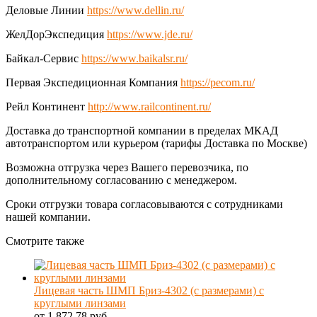
Деловые Линии
https://www.dellin.ru/
ЖелДорЭкспедиция
https://www.jde.ru/
Байкал-Сервис
https://www.baikalsr.ru/
Первая Экспедиционная Компания
https://pecom.ru/
Рейл Континент
http://www.railcontinent.ru/
Доставка до транспортной компании в пределах МКАД
автотранспортом или курьером (тарифы Доставка по Москве)
Возможна отгрузка через Вашего перевозчика, по
дополнительному согласованию с менеджером.
Сроки отгрузки товара согласовываются с сотрудниками
нашей компании.
Смотрите также
Лицевая часть ШМП Бриз-4302 (с размерами) с
круглыми линзами
от 1 872.78 руб.