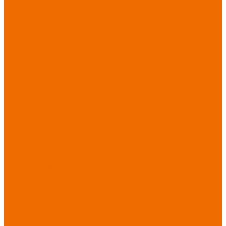
Спецобувь зимняя
Спецобувь
медицинская и
повседневная
Спецобувь
термостойкая
Спецобувь для
охранных структур
Спецобувь
влагозащитная
Спецобувь для
рыбалки, охоты,
туризма
Обувь для
дачи, сада, огорода
СИЗ
Защита головы
Защита лица и
органов зрения
Комбинезоны
защитные
Защита
органов дыхания
Защита органов
слуха
Защита от
падений с высоты
Фартуки,