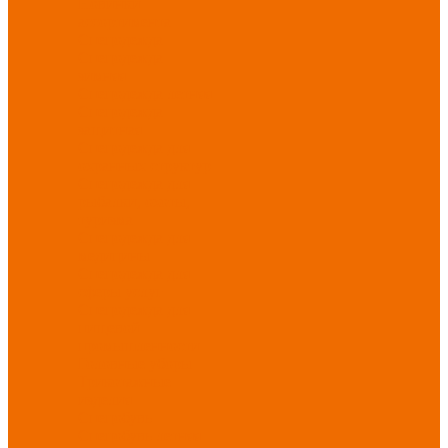
Новинки
ассортимента
Спецодежда
Спецодежда
зимняя
Спецодежда летняя
Спецодежда
защитная
Спецодежда для
охранных структур
Спецодежда для
рыбалки, охоты,
туризма
Спецодежда для
медицины
Спецодежда для
сферы услуг
Спецодежда для
пищевой
промышленности
Головные уборы
Трикотажные
изделия
Спецобувь
Спецобувь летняя