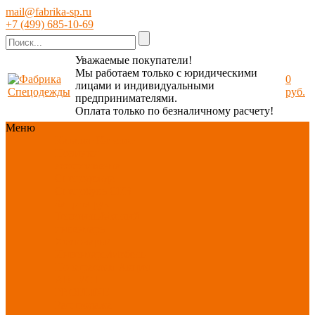
mail@fabrika-sp.ru
+7 (499) 685-10-69
Уважаемые покупатели!
Мы работаем только с юридическими
0
лицами и индивидуальными
руб.
предпринимателями.
Оплата только по безналичному расчету!
Меню
Каталог
Каталог
Новинки
ассортимента
Спецодежда
Спецобувь
СИЗ
Защита рук
Текстиль/Мягкий
инвентарь
Хозтовары/
Инвентарь/Мебель
По отраслям
Акция
АВГУСТ
PROFLINE
Распродажа