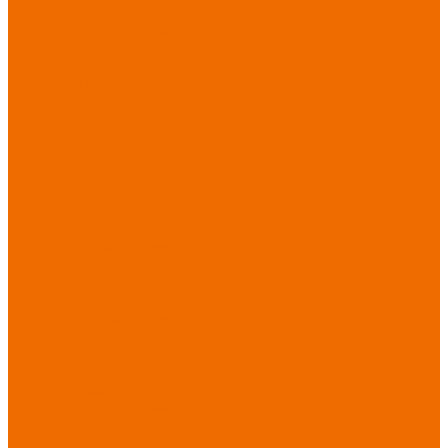
Хозинвентарь
Бытовая химия
Мебель
По отраслям
Лаборатории, НИИ
Медицина
Пищевое
производство
ХоРеКа
Сварочные
работы
Торговля
Дача, сад, огород
Автосервисы
Рыбная
промышленность
Логистика
ЖКХ
Охрана, ЧОП
Водители
Дорожные работы
Промышленность
Сельское хозяйство
Строительство
Тяжелая
промышленность
Акция АВГУСТ
PROFLINE