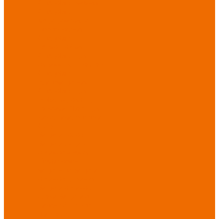
Спецобувь зимняя
Спецобувь
медицинская и
повседневная
Спецобувь
термостойкая
Спецобувь для
охранных структур
Спецобувь
влагозащитная
Спецобувь для
рыбалки, охоты,
туризма
Обувь для
дачи, сада, огорода
СИЗ
Защита головы
Защита лица и
органов зрения
Комбинезоны
защитные
Защита
органов дыхания
Защита органов
слуха
Защита от
падений с высоты
Фартуки,