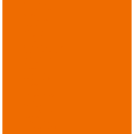
Хозинвентарь
Бытовая химия
Мебель
По отраслям
Лаборатории, НИИ
Медицина
Пищевое
производство
ХоРеКа
Сварочные
работы
Торговля
Дача, сад, огород
Автосервисы
Рыбная
промышленность
Логистика
ЖКХ
Охрана, ЧОП
Водители
Дорожные работы
Промышленность
Сельское хозяйство
Строительство
Тяжелая
промышленность
Акция АВГУСТ
PROFLINE