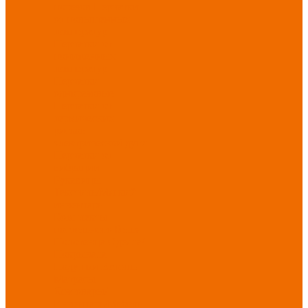
порезов
Перчатки
от повышенных
температур
Перчатки от
пониженных
температур
Перчатки
одноразовые
Перчатки от
термических
рисков
электрической дуги
Перчатки от
вибрации
Рукавицы
Текстиль/Мягкий
инвентарь
Комплекты
постельного белья
Полотенца
Одеяла/
Покрывала
Подушки
Ветошь
Матрасы
Хозтовары/
Инвентарь/Мебель