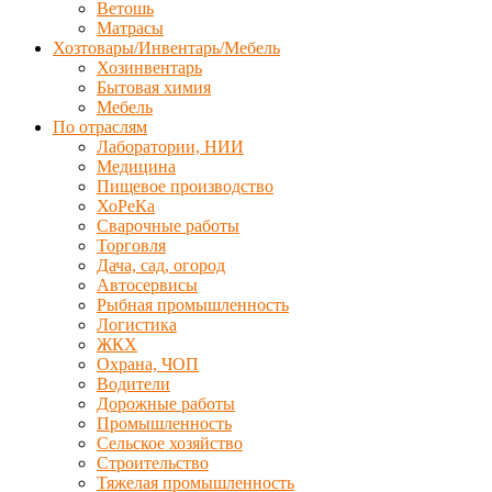
Ветошь
Матрасы
Хозтовары/Инвентарь/Мебель
Хозинвентарь
Бытовая химия
Мебель
По отраслям
Лаборатории, НИИ
Медицина
Пищевое производство
ХоРеКа
Сварочные работы
Торговля
Дача, сад, огород
Автосервисы
Рыбная промышленность
Логистика
ЖКХ
Охрана, ЧОП
Водители
Дорожные работы
Промышленность
Сельское хозяйство
Строительство
Тяжелая промышленность