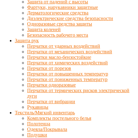
Защита от падений с высоты
Фартуки, нарукавники защитные
Дерматологические средства
Диэлектрические средства безопасности
Одноразовые средства защиты
Защита коленей
Безопасность рабочего места
Защита рук
Перчатки от ударных воздействий
Перчатки от механических воздействий
Перчатки масло-бензостойкие
Перчатки от химических воздействий
Перчатки от порезов
Перчатки от повышенных температур
Перчатки от пониженных температур
Перчатки одноразовые
Перчатки от термических рисков электрической
дуги
Перчатки от вибрации
Рукавицы
Текстиль/Мягкий инвентарь
Комплекты постельного белья
Полотенца
Одеяла/Покрывала
Подушки