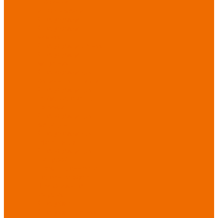
Новинки
ассортимента
Спецодежда
Спецодежда
зимняя
Спецодежда летняя
Спецодежда
защитная
Спецодежда для
охранных структур
Спецодежда для
рыбалки, охоты,
туризма
Спецодежда для
медицины
Спецодежда для
сферы услуг
Спецодежда для
пищевой
промышленности
Головные уборы
Трикотажные
изделия
Спецобувь
Спецобувь летняя