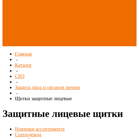
Распродажа
СИЗ/Защита рук
(распродажа)
Спецобувь
(распродажа)
Спецодежда и
текстиль
(распродажа)
Главная
-
Каталог
-
СИЗ
-
Защита лица и органов зрения
-
Щитки защитные лицевые
Защитные лицевые щитки
Новинки ассортимента
Спецодежда