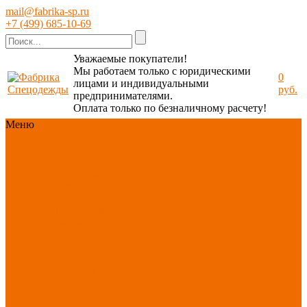
mail@fabrika-sp.ru
+7 (499) 685-10-69
Уважаемые покупатели!
Мы работаем только с юридическими
0
лицами и индивидуальными
руб.
предпринимателями.
Оплата только по безналичному расчету!
Меню
Каталог
Каталог
Новинки
ассортимента
Спецодежда
Спецобувь
СИЗ
Защита рук
Текстиль/Мягкий
инвентарь
Хозтовары/
Инвентарь/Мебель
По отраслям
Акция
АВГУСТ
PROFLINE
Распродажа