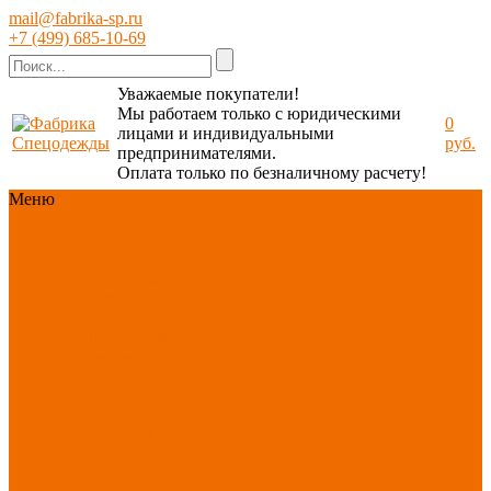
mail@fabrika-sp.ru
+7 (499) 685-10-69
Уважаемые покупатели!
Мы работаем только с юридическими
0
лицами и индивидуальными
руб.
предпринимателями.
Оплата только по безналичному расчету!
Меню
Каталог
Каталог
Новинки
ассортимента
Спецодежда
Спецобувь
СИЗ
Защита рук
Текстиль/Мягкий
инвентарь
Хозтовары/
Инвентарь/Мебель
По отраслям
Акция
АВГУСТ
PROFLINE
Распродажа