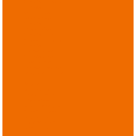
Спецобувь зимняя
Спецобувь
медицинская и
повседневная
Спецобувь
термостойкая
Спецобувь для
охранных структур
Спецобувь
влагозащитная
Спецобувь для
рыбалки, охоты,
туризма
Обувь для
дачи, сада, огорода
СИЗ
Защита головы
Защита лица и
органов зрения
Комбинезоны
защитные
Защита
органов дыхания
Защита органов
слуха
Защита от
падений с высоты
Фартуки,