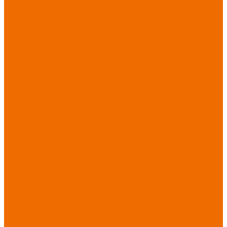
Хозинвентарь
Бытовая химия
Мебель
По отраслям
Лаборатории, НИИ
Медицина
Пищевое
производство
ХоРеКа
Сварочные
работы
Торговля
Дача, сад, огород
Автосервисы
Рыбная
промышленность
Логистика
ЖКХ
Охрана, ЧОП
Водители
Дорожные работы
Промышленность
Сельское хозяйство
Строительство
Тяжелая
промышленность
Акция АВГУСТ
PROFLINE