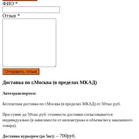
Ваш отзыв был отправлен!
ФИО
*
Отзыв
*
Отправить отзыв
Доставка по г.Москва (в пределах МКАД)
Автотранспортом:
Бесплатная доставка по г.Москва (в пределах МКАД) от 50тыс.руб.
При сумме до 50тыс.руб. стоимость доставки согласовывается
индивидуально (в зависимости от километража и объема/веса заказанного
товара).
– 700руб.
Доставка курьером (до 5кг):