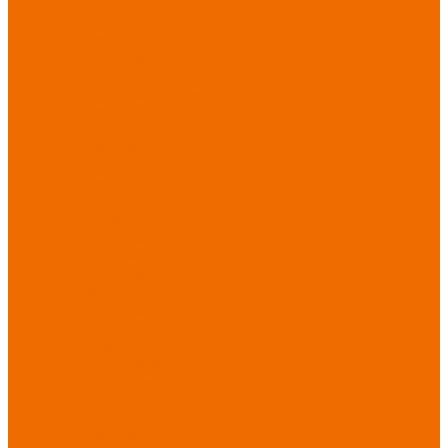
Новинки
ассортимента
Спецодежда
Спецодежда
зимняя
Спецодежда летняя
Спецодежда
защитная
Спецодежда для
охранных структур
Спецодежда для
рыбалки, охоты,
туризма
Спецодежда для
медицины
Спецодежда для
сферы услуг
Спецодежда для
пищевой
промышленности
Головные уборы
Трикотажные
изделия
Спецобувь
Спецобувь летняя