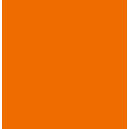
порезов
Перчатки
от повышенных
температур
Перчатки от
пониженных
температур
Перчатки
одноразовые
Перчатки от
термических
рисков
электрической дуги
Перчатки от
вибрации
Рукавицы
Текстиль/Мягкий
инвентарь
Комплекты
постельного белья
Полотенца
Одеяла/
Покрывала
Подушки
Ветошь
Матрасы
Хозтовары/
Инвентарь/Мебель