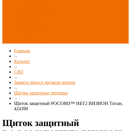
Распродажа
СИЗ/Защита рук
(распродажа)
Спецобувь
(распродажа)
Спецодежда и
текстиль
(распродажа)
Главная
-
Каталог
-
СИЗ
-
Защита лица и органов зрения
-
Щитки защитные лицевые
-
Щиток защитный РОСОМЗ™ НБТ2 ВИЗИОН Титан,
424390
Щиток защитный