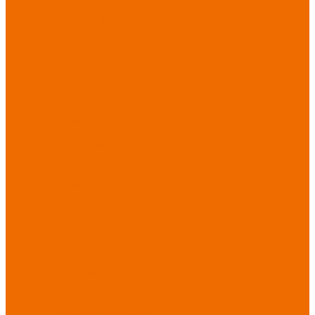
порезов
Перчатки
от повышенных
температур
Перчатки от
пониженных
температур
Перчатки
одноразовые
Перчатки от
термических
рисков
электрической дуги
Перчатки от
вибрации
Рукавицы
Текстиль/Мягкий
инвентарь
Комплекты
постельного белья
Полотенца
Одеяла/
Покрывала
Подушки
Ветошь
Матрасы
Хозтовары/
Инвентарь/Мебель