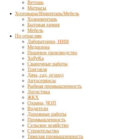
Ветошь
Матрасы
Хозтовары/Инвентарь/Мебель
Хозинвентарь
Бытовая химия
Мебель
По отраслям
Лаборатории, НИИ
Медицина
Пищевое производство
ХоРеКа
Сварочные работы
Торговля
Дача, сад, огород
Автосервисы
Рыбная промышленность
Логистика
ЖКХ
Охрана, ЧОП
Водители
Дорожные работы
Промышленность
Сельское хозяйство
Строительство
Тяжелая промышленность