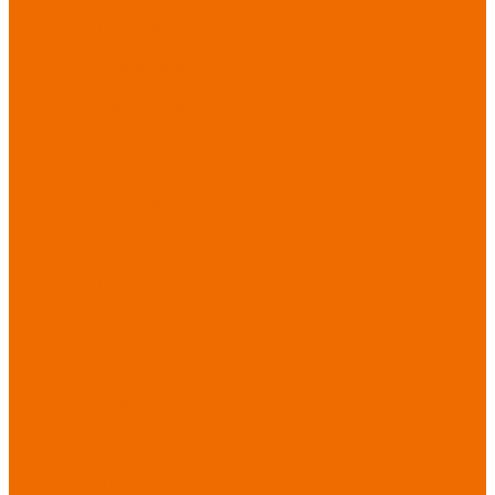
Спецобувь зимняя
Спецобувь
медицинская и
повседневная
Спецобувь
термостойкая
Спецобувь для
охранных структур
Спецобувь
влагозащитная
Спецобувь для
рыбалки, охоты,
туризма
Обувь для
дачи, сада, огорода
СИЗ
Защита головы
Защита лица и
органов зрения
Комбинезоны
защитные
Защита
органов дыхания
Защита органов
слуха
Защита от
падений с высоты
Фартуки,