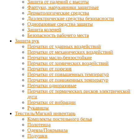
Защита от падений с высоты
Фартуки, нарукавники защитные
Дерматологические средства
Диэлектрические средства безопасности
Одноразовые средства защиты
Защита коленей
Безопасность рабочего места
Защита рук
Перчатки от ударных воздействий
Перчатки от механических воздействий
Перчатки масло-бензостойкие
Перчатки от химических воздействий
Перчатки от порезов
Перчатки от повышенных температур
Перчатки от пониженных температур
Перчатки одноразовые
Перчатки от термических рисков электрической
дуги
Перчатки от вибрации
Рукавицы
Текстиль/Мягкий инвентарь
Комплекты постельного белья
Полотенца
Одеяла/Покрывала
Подушки