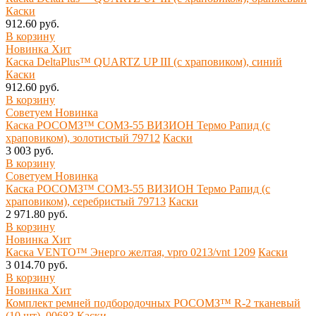
Каски
912.60 руб.
В корзину
Новинка
Хит
Каска DeltaPlus™ QUARTZ UP III (с храповиком), синий
Каски
912.60 руб.
В корзину
Советуем
Новинка
Каска РОСОМЗ™ СОМЗ-55 ВИЗИОН Термо Рапид (с
храповиком), золотистый 79712
Каски
3 003 руб.
В корзину
Советуем
Новинка
Каска РОСОМЗ™ СОМЗ-55 ВИЗИОН Термо Рапид (с
храповиком), серебристый 79713
Каски
2 971.80 руб.
В корзину
Новинка
Хит
Каска VENTO™ Энерго желтая, vpro 0213/vnt 1209
Каски
3 014.70 руб.
В корзину
Новинка
Хит
Комплект ремней подбородочных РОСОМЗ™ R-2 тканевый
(10 шт), 00683
Каски