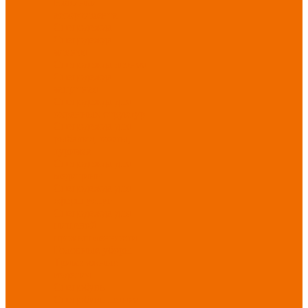
Новинки
ассортимента
Спецодежда
Спецодежда
зимняя
Спецодежда летняя
Спецодежда
защитная
Спецодежда для
охранных структур
Спецодежда для
рыбалки, охоты,
туризма
Спецодежда для
медицины
Спецодежда для
сферы услуг
Спецодежда для
пищевой
промышленности
Головные уборы
Трикотажные
изделия
Спецобувь
Спецобувь летняя