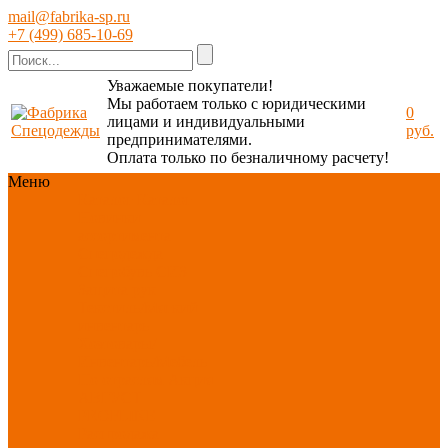
mail@fabrika-sp.ru
+7 (499) 685-10-69
Уважаемые покупатели!
Мы работаем только с юридическими
0
лицами и индивидуальными
руб.
предпринимателями.
Оплата только по безналичному расчету!
Меню
Каталог
Каталог
Новинки
ассортимента
Спецодежда
Спецобувь
СИЗ
Защита рук
Текстиль/Мягкий
инвентарь
Хозтовары/
Инвентарь/Мебель
По отраслям
Акция
АВГУСТ
PROFLINE
Распродажа