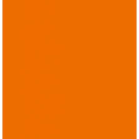
Хозинвентарь
Бытовая химия
Мебель
По отраслям
Лаборатории, НИИ
Медицина
Пищевое
производство
ХоРеКа
Сварочные
работы
Торговля
Дача, сад, огород
Автосервисы
Рыбная
промышленность
Логистика
ЖКХ
Охрана, ЧОП
Водители
Дорожные работы
Промышленность
Сельское хозяйство
Строительство
Тяжелая
промышленность
Акция АВГУСТ
PROFLINE