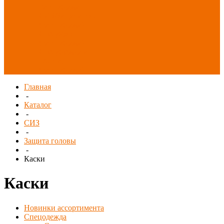
Распродажа
СИЗ/Защита рук
(распродажа)
Спецобувь
(распродажа)
Спецодежда и
текстиль
(распродажа)
Главная
-
Каталог
-
СИЗ
-
Защита головы
-
Каски
Каски
Новинки ассортимента
Спецодежда