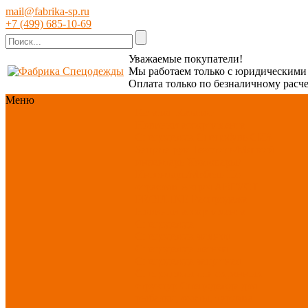
mail@fabrika-sp.ru
+7 (499) 685-10-69
Уважаемые покупатели!
Мы работаем только с юридическим
Оплата только по безналичному расче
Меню
Каталог
Каталог
Новинки ассортимента
Спецодежда
Спецобувь
СИЗ
Защита рук
Текстиль/Мягкий
инвентарь
Хозтовары/
Инвентарь/Мебель
По
отраслям
Акция АВГУСТ
PROFLINE
Распродажа
Новинки ассортимента
Спецодежда
Спецодежда зимняя
Спецодежда летняя
Спецодежда защитная
Спецодежда для охранных
структур
Спецодежда для
рыбалки, охоты, туризма