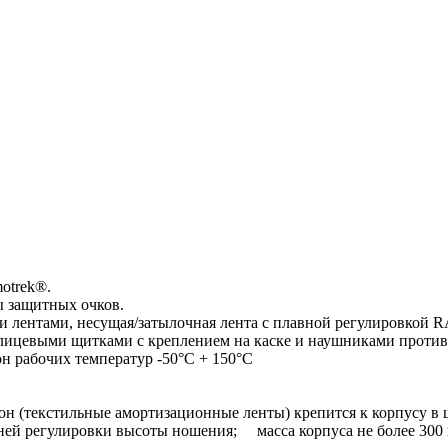
otrek®.
ы защитных очков.
лентами, несущая/затылочная лента с плавной регулировкой R
и лицевыми щитками с креплением на каске и наушниками проти
н рабочих температур -50°C + 150°C
 (текстильные амортизационные ленты) крепится к корпусу в
еней регулировки высоты ношения; масса корпуса не более 30