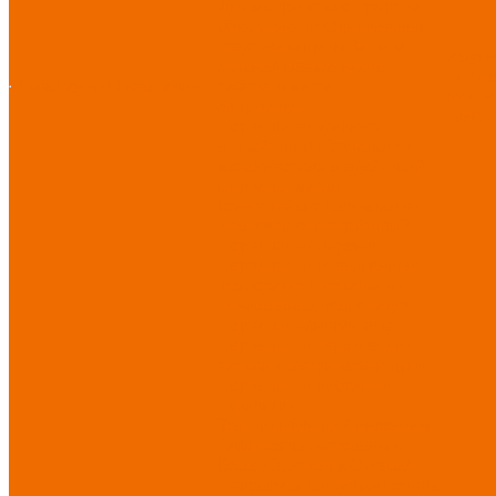
Диэлектрические средства
безопасности
Одноразовые
средства защиты
Защита
Услуг
коленей
Безопасность
Пошив
О компании
О компании
рабочего места
логоти
Защита рук
Нанесе
Перчатки от ударных
воздействий
Перчатки от
механических воздействий
Перчатки масло-
бензостойкие
Перчатки от
химических воздействий
Перчатки от порезов
Перчатки от повышенных
температур
Перчатки от
пониженных температур
Перчатки одноразовые
Перчатки от термических
рисков электрической дуги
Перчатки от вибрации
Рукавицы
Текстиль/Мягкий инвентарь
Комплекты постельного
белья
Полотенца
Одеяла/
Покрывала
Подушки
Ветошь