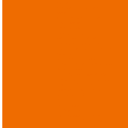
Матрасы
Хозтовары/Инвентарь/
Мебель
Хозинвентарь
Бытовая
химия
Мебель
По отраслям
Лаборатории, НИИ
Медицина
Пищевое
производство
ХоРеКа
Сварочные работы
Торговля
Дача, сад, огород
Автосервисы
Рыбная
промышленность
Логистика
ЖКХ
Охрана, ЧОП
Водители
Дорожные работы
Промышленность
Сельское
хозяйство
Строительство
Тяжелая промышленность
Акция АВГУСТ
PROFLINE
Распродажа
СИЗ/Защита рук
(распродажа)
Спецобувь
(распродажа)
Спецодежда и
текстиль (распродажа)