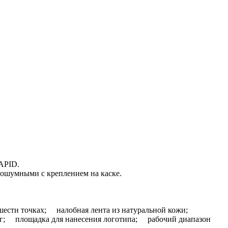
APID.
вошумными с креплением на каске.
 шести точках; налобная лента из натуральной кожи;
0 г; площадка для нанесения логотипа; рабочий диапазон