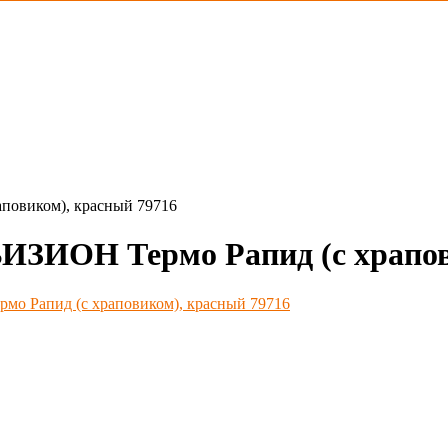
овиком), красный 79716
ИОН Термо Рапид (с храпови