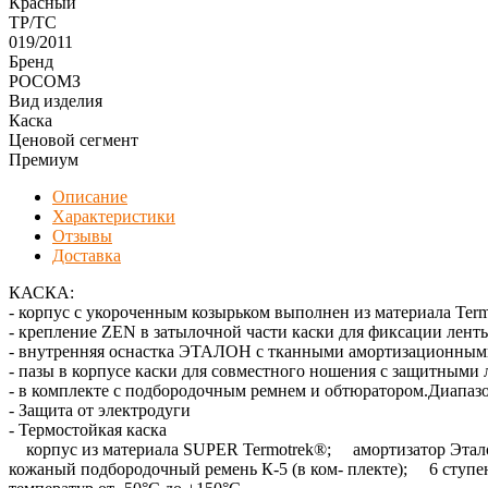
Красный
ТР/ТС
019/2011
Бренд
РОСОМЗ
Вид изделия
Каска
Ценовой сегмент
Премиум
Описание
Характеристики
Отзывы
Доставка
КАСКА:
- корпус с укороченным козырьком выполнен из материала Term
- крепление ZEN в затылочной части каски для фиксации лент
- внутренняя оснастка ЭТАЛОН с тканными амортизационными 
- пазы в корпусе каски для совместного ношения с защитным
- в комплекте с подбородочным ремнем и обтюратором.Диапазо
- Защита от электродуги
- Термостойкая каска
корпус из материала SUPER Termotrek®; амортизатор Эталон
кожаный подбородочный ремень К-5 (в ком- плекте); 6 ступ