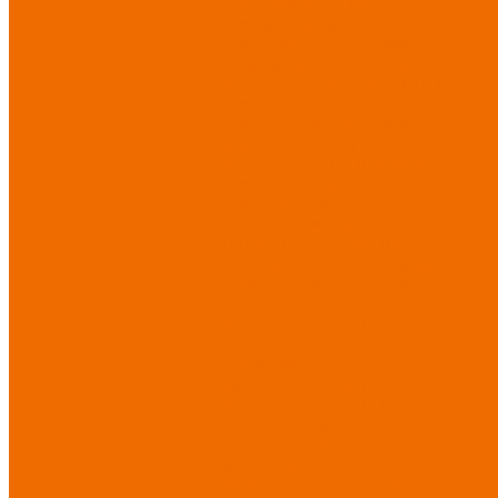
Спецодежда для медицины
Спецодежда для сферы услуг
Спецодежда для пищевой
промышленности
Головные
уборы
Трикотажные изделия
Спецобувь
Спецобувь летняя
Спецобувь
зимняя
Спецобувь
медицинская и повседневная
Спецобувь термостойкая
Спецобувь для охранных
структур
Спецобувь
влагозащитная
Спецобувь
для рыбалки, охоты, туризма
Обувь для дачи, сада, огорода
СИЗ
Защита головы
Защита лица
и органов зрения
Комбинезоны защитные
Защита органов дыхания
Защита органов слуха
Защита от падений с высоты
Фартуки, нарукавники
защитные
Дерматологические средства