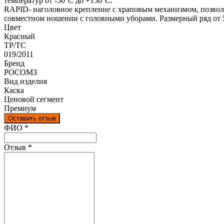
температур от -50°С до +150°С.
RAPID- наголовное крепление с храповым механизмом, позволяе
совместном ношении с головными уборами. Размерный ряд от 51
Цвет
Красный
ТР/ТС
019/2011
Бренд
РОСОМЗ
Вид изделия
Каска
Ценовой сегмент
Премиум
Оставить отзыв
Ваш отзыв был отправлен!
ФИО
*
Отзыв
*