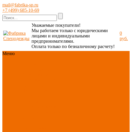
mail@fabrika-sp.ru
+7 (499) 685-10-69
Уважаемые покупатели!
Мы работаем только с юридическими
0
лицами и индивидуальными
руб.
предпринимателями.
Оплата только по безналичному расчету!
Меню
Каталог
Каталог
Новинки
ассортимента
Спецодежда
Спецобувь
СИЗ
Защита рук
Текстиль/Мягкий
инвентарь
Хозтовары/
Инвентарь/Мебель
По отраслям
Акция
АВГУСТ
PROFLINE
Распродажа