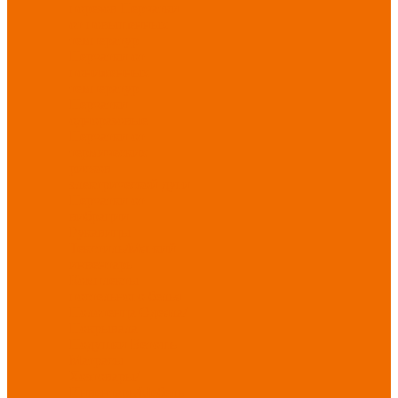
порезов
Перчатки
от повышенных
температур
Перчатки от
пониженных
температур
Перчатки
одноразовые
Перчатки от
термических
рисков
электрической дуги
Перчатки от
вибрации
Рукавицы
Текстиль/Мягкий
инвентарь
Комплекты
постельного белья
Полотенца
Одеяла/
Покрывала
Подушки
Ветошь
Матрасы
Хозтовары/
Инвентарь/Мебель