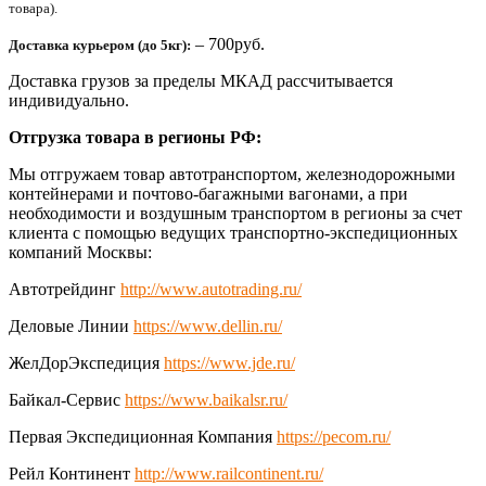
товара).
– 700руб.
Доставка курьером (до 5кг):
Доставка грузов за пределы МКАД рассчитывается
индивидуально.
Отгрузка товара в регионы РФ:
Мы отгружаем товар автотранспортом, железнодорожными
контейнерами и почтово-багажными вагонами, а при
необходимости и воздушным транспортом в регионы за счет
клиента с помощью ведущих транспортно-экспедиционных
компаний Москвы:
Автотрейдинг
http://www.autotrading.ru/
Деловые Линии
https://www.dellin.ru/
ЖелДорЭкспедиция
https://www.jde.ru/
Байкал-Сервис
https://www.baikalsr.ru/
Первая Экспедиционная Компания
https://pecom.ru/
Рейл Континент
http://www.railcontinent.ru/