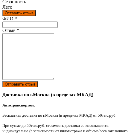
Сезонность
Лето
Оставить отзыв
Ваш отзыв был отправлен!
ФИО
*
Отзыв
*
Отправить отзыв
Доставка по г.Москва (в пределах МКАД)
Автотранспортом:
Бесплатная доставка по г.Москва (в пределах МКАД) от 50тыс.руб.
При сумме до 50тыс.руб. стоимость доставки согласовывается
индивидуально (в зависимости от километража и объема/веса заказанного