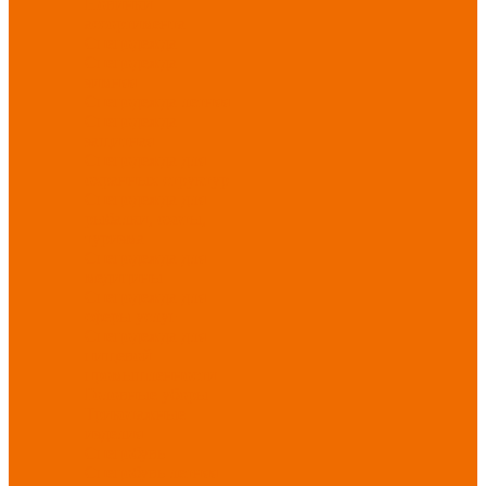
Новинки
ассортимента
Спецодежда
Спецодежда
зимняя
Спецодежда летняя
Спецодежда
защитная
Спецодежда для
охранных структур
Спецодежда для
рыбалки, охоты,
туризма
Спецодежда для
медицины
Спецодежда для
сферы услуг
Спецодежда для
пищевой
промышленности
Головные уборы
Трикотажные
изделия
Спецобувь
Спецобувь летняя