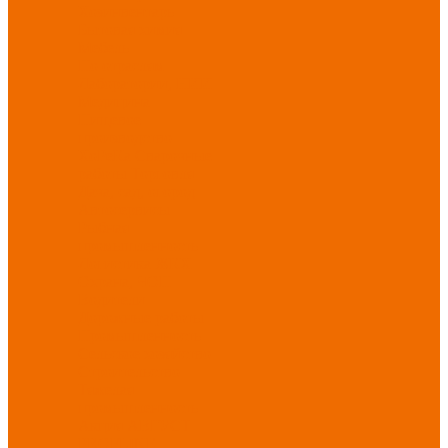
Хозинвентарь
Бытовая химия
Мебель
По отраслям
Лаборатории, НИИ
Медицина
Пищевое
производство
ХоРеКа
Сварочные
работы
Торговля
Дача, сад, огород
Автосервисы
Рыбная
промышленность
Логистика
ЖКХ
Охрана, ЧОП
Водители
Дорожные работы
Промышленность
Сельское хозяйство
Строительство
Тяжелая
промышленность
Акция АВГУСТ
PROFLINE