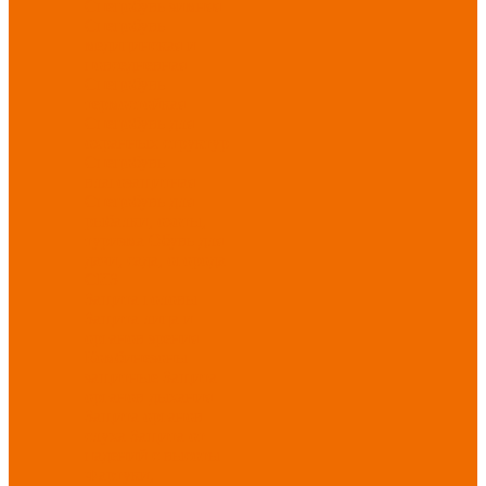
Спецобувь зимняя
Спецобувь
медицинская и
повседневная
Спецобувь
термостойкая
Спецобувь для
охранных структур
Спецобувь
влагозащитная
Спецобувь для
рыбалки, охоты,
туризма
Обувь для
дачи, сада, огорода
СИЗ
Защита головы
Защита лица и
органов зрения
Комбинезоны
защитные
Защита
органов дыхания
Защита органов
слуха
Защита от
падений с высоты
Фартуки,