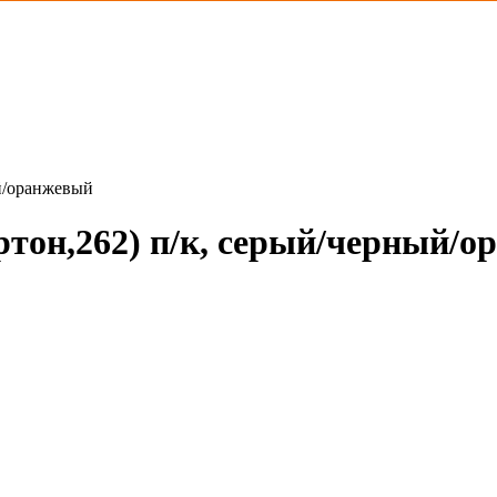
й/оранжевый
тон,262) п/к, серый/черный/