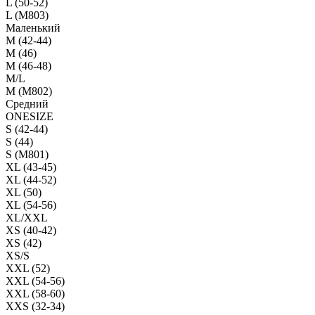
L (50-52)
L (M803)
Маленький
М (42-44)
M (46)
M (46-48)
M/L
M (M802)
Средний
ONESIZE
S (42-44)
S (44)
S (M801)
XL (43-45)
XL (44-52)
XL (50)
XL (54-56)
XL/XXL
XS (40-42)
XS (42)
XS/S
XXL (52)
XXL (54-56)
XXL (58-60)
XXS (32-34)