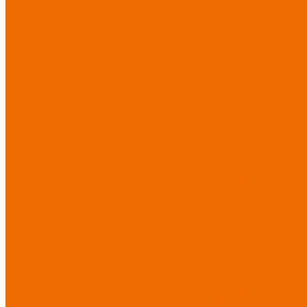
Матрасы
Хозтовары/Инвентарь/
Мебель
Хозинвентарь
Бытовая
химия
Мебель
По отраслям
Лаборатории, НИИ
Медицина
Пищевое
производство
ХоРеКа
Сварочные работы
Торговля
Дача, сад, огород
Автосервисы
Рыбная
промышленность
Логистика
ЖКХ
Охрана, ЧОП
Водители
Дорожные работы
Промышленность
Сельское
хозяйство
Строительство
Тяжелая промышленность
Акция АВГУСТ
PROFLINE
Распродажа
СИЗ/Защита рук
(распродажа)
Спецобувь
(распродажа)
Спецодежда и
текстиль (распродажа)