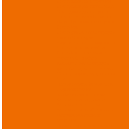
Спецодежда для медицины
Спецодежда для сферы услуг
Спецодежда для пищевой
промышленности
Головные
уборы
Трикотажные изделия
Спецобувь
Спецобувь летняя
Спецобувь
зимняя
Спецобувь
медицинская и повседневная
Спецобувь термостойкая
Спецобувь для охранных
структур
Спецобувь
влагозащитная
Спецобувь
для рыбалки, охоты, туризма
Обувь для дачи, сада, огорода
СИЗ
Защита головы
Защита лица
и органов зрения
Комбинезоны защитные
Защита органов дыхания
Защита органов слуха
Защита от падений с высоты
Фартуки, нарукавники
защитные
Дерматологические средства