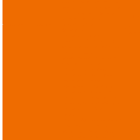
Диэлектрические средства
безопасности
Одноразовые
средства защиты
Защита
Услуг
коленей
Безопасность
Пошив
О компании
О компании
рабочего места
логоти
Защита рук
Нанесе
Перчатки от ударных
воздействий
Перчатки от
механических воздействий
Перчатки масло-
бензостойкие
Перчатки от
химических воздействий
Перчатки от порезов
Перчатки от повышенных
температур
Перчатки от
пониженных температур
Перчатки одноразовые
Перчатки от термических
рисков электрической дуги
Перчатки от вибрации
Рукавицы
Текстиль/Мягкий инвентарь
Комплекты постельного
белья
Полотенца
Одеяла/
Покрывала
Подушки
Ветошь