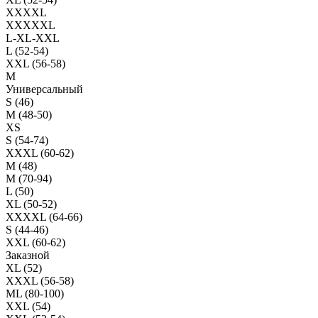
XXXXL
XXXXXL
L-XL-XXL
L (52-54)
XXL (56-58)
M
Универсальный
S (46)
M (48-50)
XS
S (54-74)
XXXL (60-62)
M (48)
M (70-94)
L (50)
XL (50-52)
XXXXL (64-66)
S (44-46)
XXL (60-62)
Заказной
XL (52)
XXXL (56-58)
ML (80-100)
XXL (54)