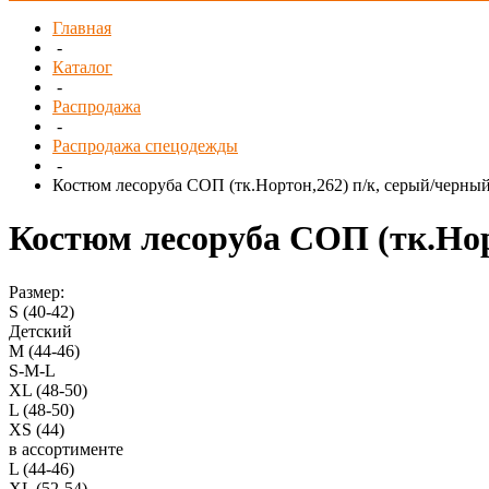
Главная
-
Каталог
-
Распродажа
-
Распродажа спецодежды
-
Костюм лесоруба СОП (тк.Нортон,262) п/к, серый/черны
Костюм лесоруба СОП (тк.Нор
Размер:
S (40-42)
Детский
M (44-46)
S-M-L
XL (48-50)
L (48-50)
XS (44)
в ассортименте
L (44-46)
XL (52-54)