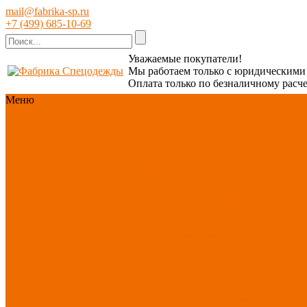
mail@fabrika-sp.ru
+7 (499) 685-10-69
Уважаемые покупатели!
Мы работаем только с юридическим
Оплата только по безналичному расче
Меню
Каталог
Каталог
Новинки ассортимента
Спецодежда
Спецобувь
СИЗ
Защита рук
Текстиль/Мягкий
инвентарь
Хозтовары/
Инвентарь/Мебель
По
отраслям
Акция АВГУСТ
PROFLINE
Распродажа
Новинки ассортимента
Спецодежда
Спецодежда зимняя
Спецодежда летняя
Спецодежда защитная
Спецодежда для охранных
структур
Спецодежда для
рыбалки, охоты, туризма