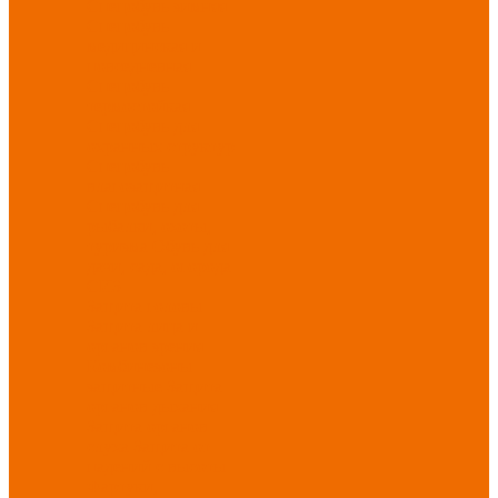
Спецобувь зимняя
Спецобувь
медицинская и
повседневная
Спецобувь
термостойкая
Спецобувь для
охранных структур
Спецобувь
влагозащитная
Спецобувь для
рыбалки, охоты,
туризма
Обувь для
дачи, сада, огорода
СИЗ
Защита головы
Защита лица и
органов зрения
Комбинезоны
защитные
Защита
органов дыхания
Защита органов
слуха
Защита от
падений с высоты
Фартуки,