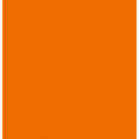
порезов
Перчатки
от повышенных
температур
Перчатки от
пониженных
температур
Перчатки
одноразовые
Перчатки от
термических
рисков
электрической дуги
Перчатки от
вибрации
Рукавицы
Текстиль/Мягкий
инвентарь
Комплекты
постельного белья
Полотенца
Одеяла/
Покрывала
Подушки
Ветошь
Матрасы
Хозтовары/
Инвентарь/Мебель