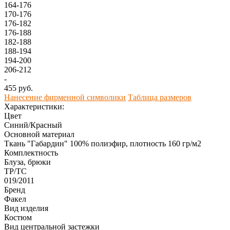
164-176
170-176
176-182
176-188
182-188
188-194
194-200
206-212
-
455 руб.
Нанесение фирменной символики
Таблица размеров
Характеристики:
Цвет
Синий/Красный
Основной материал
Ткань "Габардин" 100% полиэфир, плотность 160 гр/м2
Комплектность
Блуза, брюки
ТР/ТС
019/2011
Бренд
Факел
Вид изделия
Костюм
Вид центральной застежки