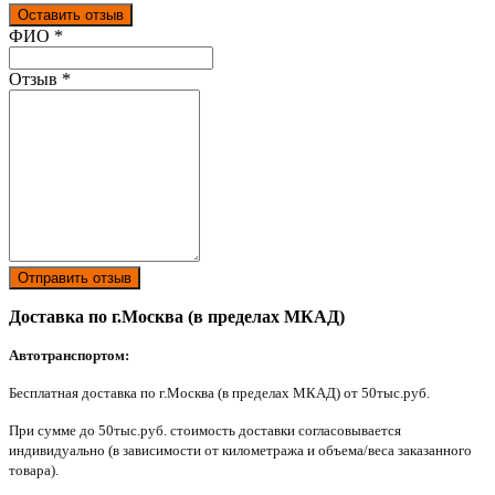
Оставить отзыв
Ваш отзыв был отправлен!
ФИО
*
Отзыв
*
Отправить отзыв
Доставка по г.Москва (в пределах МКАД)
Автотранспортом:
Бесплатная доставка по г.Москва (в пределах МКАД) от 50тыс.руб.
При сумме до 50тыс.руб. стоимость доставки согласовывается
индивидуально (в зависимости от километража и объема/веса заказанного
товара).