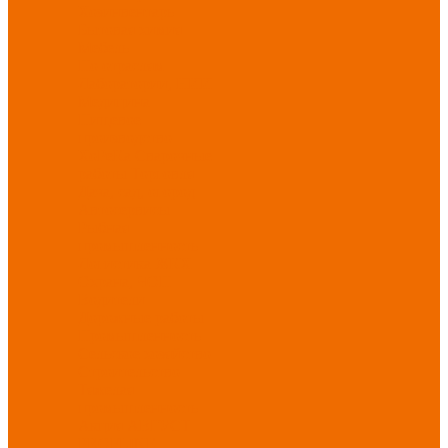
Хозинвентарь
Бытовая химия
Мебель
По отраслям
Лаборатории, НИИ
Медицина
Пищевое
производство
ХоРеКа
Сварочные
работы
Торговля
Дача, сад, огород
Автосервисы
Рыбная
промышленность
Логистика
ЖКХ
Охрана, ЧОП
Водители
Дорожные работы
Промышленность
Сельское хозяйство
Строительство
Тяжелая
промышленность
Акция АВГУСТ
PROFLINE