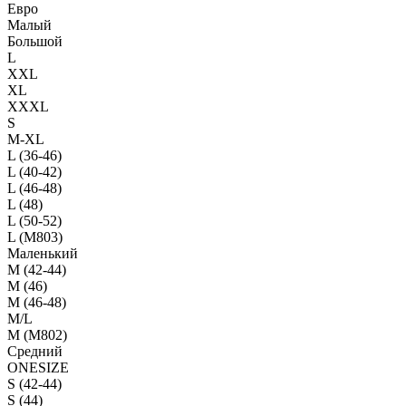
Евро
Малый
Большой
L
XXL
XL
XXXL
S
M-XL
L (36-46)
L (40-42)
L (46-48)
L (48)
L (50-52)
L (M803)
Маленький
М (42-44)
M (46)
M (46-48)
M/L
M (M802)
Средний
ONESIZE
S (42-44)
S (44)