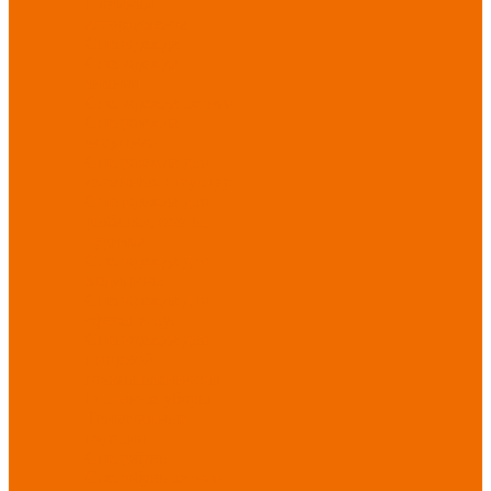
Новинки
ассортимента
Спецодежда
Спецодежда
зимняя
Спецодежда летняя
Спецодежда
защитная
Спецодежда для
охранных структур
Спецодежда для
рыбалки, охоты,
туризма
Спецодежда для
медицины
Спецодежда для
сферы услуг
Спецодежда для
пищевой
промышленности
Головные уборы
Трикотажные
изделия
Спецобувь
Спецобувь летняя