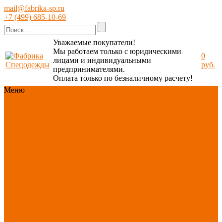
mail@fabrika-sp.ru
+7 (499) 685-10-69
Уважаемые покупатели!
Мы работаем только с юридическими
0
лицами и индивидуальными
руб.
предпринимателями.
Оплата только по безналичному расчету!
Меню
Каталог
Каталог
Новинки
ассортимента
Спецодежда
Спецобувь
СИЗ
Защита рук
Текстиль/Мягкий
инвентарь
Хозтовары/
Инвентарь/Мебель
По отраслям
Акция
АВГУСТ
PROFLINE
Распродажа