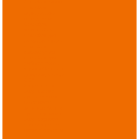
Спецобувь зимняя
Спецобувь
медицинская и
повседневная
Спецобувь
термостойкая
Спецобувь для
охранных структур
Спецобувь
влагозащитная
Спецобувь для
рыбалки, охоты,
туризма
Обувь для
дачи, сада, огорода
СИЗ
Защита головы
Защита лица и
органов зрения
Комбинезоны
защитные
Защита
органов дыхания
Защита органов
слуха
Защита от
падений с высоты
Фартуки,