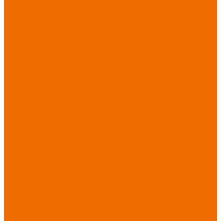
Хозинвентарь
Бытовая химия
Мебель
По отраслям
Лаборатории, НИИ
Медицина
Пищевое
производство
ХоРеКа
Сварочные
работы
Торговля
Дача, сад, огород
Автосервисы
Рыбная
промышленность
Логистика
ЖКХ
Охрана, ЧОП
Водители
Дорожные работы
Промышленность
Сельское хозяйство
Строительство
Тяжелая
промышленность
Акция АВГУСТ
PROFLINE