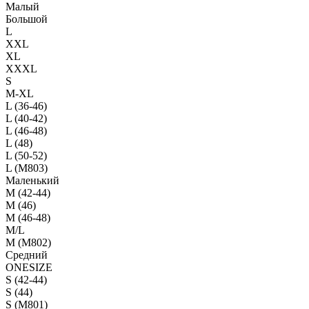
Малый
Большой
L
XXL
XL
XXXL
S
M-XL
L (36-46)
L (40-42)
L (46-48)
L (48)
L (50-52)
L (M803)
Маленький
М (42-44)
M (46)
M (46-48)
M/L
M (M802)
Средний
ONESIZE
S (42-44)
S (44)
S (M801)