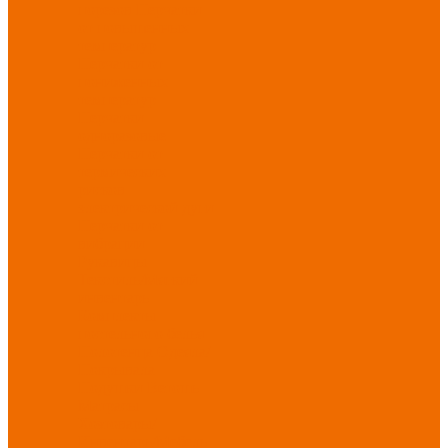
порезов
Перчатки
от повышенных
температур
Перчатки от
пониженных
температур
Перчатки
одноразовые
Перчатки от
термических
рисков
электрической дуги
Перчатки от
вибрации
Рукавицы
Текстиль/Мягкий
инвентарь
Комплекты
постельного белья
Полотенца
Одеяла/
Покрывала
Подушки
Ветошь
Матрасы
Хозтовары/
Инвентарь/Мебель