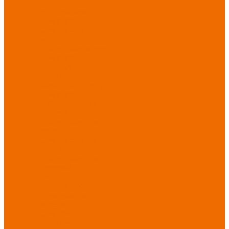
Новинки
ассортимента
Спецодежда
Спецодежда
зимняя
Спецодежда летняя
Спецодежда
защитная
Спецодежда для
охранных структур
Спецодежда для
рыбалки, охоты,
туризма
Спецодежда для
медицины
Спецодежда для
сферы услуг
Спецодежда для
пищевой
промышленности
Головные уборы
Трикотажные
изделия
Спецобувь
Спецобувь летняя