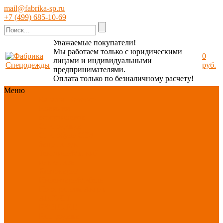
mail@fabrika-sp.ru
+7 (499) 685-10-69
Уважаемые покупатели!
Мы работаем только с юридическими
0
лицами и индивидуальными
руб.
предпринимателями.
Оплата только по безналичному расчету!
Меню
Каталог
Каталог
Новинки
ассортимента
Спецодежда
Спецобувь
СИЗ
Защита рук
Текстиль/Мягкий
инвентарь
Хозтовары/
Инвентарь/Мебель
По отраслям
Акция
АВГУСТ
PROFLINE
Распродажа