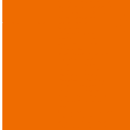
Диэлектрические средства
безопасности
Одноразовые
средства защиты
Защита
Услуг
коленей
Безопасность
Пошив
О компании
О компании
рабочего места
логоти
Защита рук
Нанесе
Перчатки от ударных
воздействий
Перчатки от
механических воздействий
Перчатки масло-
бензостойкие
Перчатки от
химических воздействий
Перчатки от порезов
Перчатки от повышенных
температур
Перчатки от
пониженных температур
Перчатки одноразовые
Перчатки от термических
рисков электрической дуги
Перчатки от вибрации
Рукавицы
Текстиль/Мягкий инвентарь
Комплекты постельного
белья
Полотенца
Одеяла/
Покрывала
Подушки
Ветошь