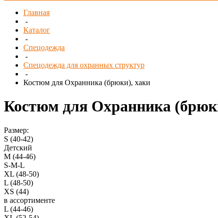
Главная
-
Каталог
-
Спецодежда
-
Спецодежда для охранных структур
-
Костюм для Охранника (брюки), хаки
Костюм для Охранника (брюки
Размер:
S (40-42)
Детский
M (44-46)
S-M-L
XL (48-50)
L (48-50)
XS (44)
в ассортименте
L (44-46)
XL (52-54)