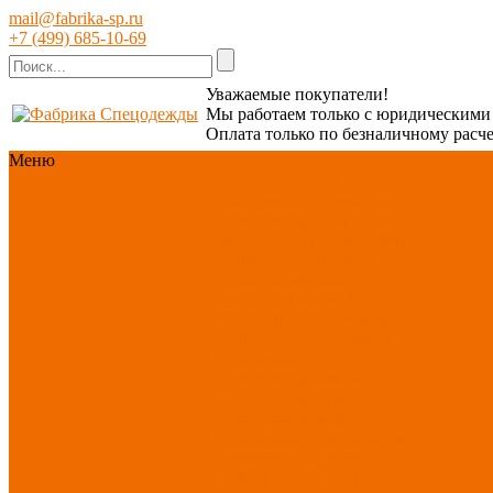
mail@fabrika-sp.ru
+7 (499) 685-10-69
Уважаемые покупатели!
Мы работаем только с юридическим
Оплата только по безналичному расче
Меню
Каталог
Каталог
Новинки ассортимента
Спецодежда
Спецобувь
СИЗ
Защита рук
Текстиль/Мягкий
инвентарь
Хозтовары/
Инвентарь/Мебель
По
отраслям
Акция АВГУСТ
PROFLINE
Распродажа
Новинки ассортимента
Спецодежда
Спецодежда зимняя
Спецодежда летняя
Спецодежда защитная
Спецодежда для охранных
структур
Спецодежда для
рыбалки, охоты, туризма