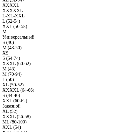
XXXXL
XXXXXL
L-XL-XXL
L (52-54)
XXL (56-58)
M
Универсальный
S (46)
M (48-50)
XS
S (54-74)
XXXL (60-62)
M (48)
M (70-94)
L (50)
XL (50-52)
XXXXL (64-66)
S (44-46)
XXL (60-62)
Заказной
XL (52)
XXXL (56-58)
ML (80-100)
XXL (54)