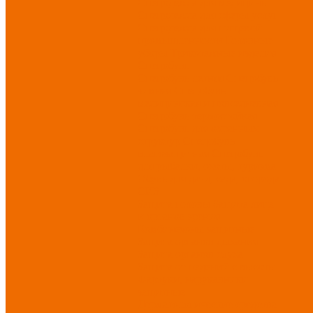
Спецодежда для медицины
Спецодежда для сферы услуг
Спецодежда для пищевой
промышленности
Головные
уборы
Трикотажные изделия
Спецобувь
Спецобувь летняя
Спецобувь
зимняя
Спецобувь
медицинская и повседневная
Спецобувь термостойкая
Спецобувь для охранных
структур
Спецобувь
влагозащитная
Спецобувь
для рыбалки, охоты, туризма
Обувь для дачи, сада, огорода
СИЗ
Защита головы
Защита лица
и органов зрения
Комбинезоны защитные
Защита органов дыхания
Защита органов слуха
Защита от падений с высоты
Фартуки, нарукавники
защитные
Дерматологические средства