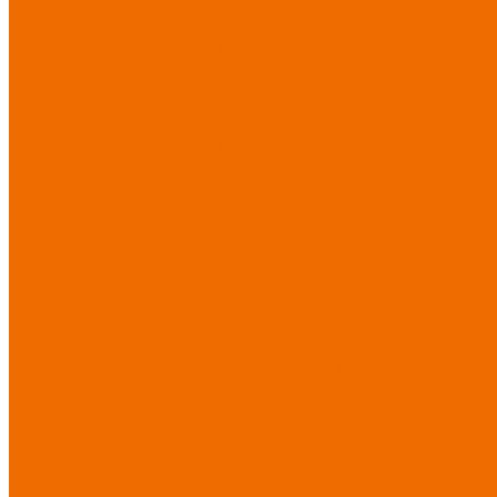
Матрасы
Хозтовары/Инвентарь/
Мебель
Хозинвентарь
Бытовая
химия
Мебель
По отраслям
Лаборатории, НИИ
Медицина
Пищевое
производство
ХоРеКа
Сварочные работы
Торговля
Дача, сад, огород
Автосервисы
Рыбная
промышленность
Логистика
ЖКХ
Охрана, ЧОП
Водители
Дорожные работы
Промышленность
Сельское
хозяйство
Строительство
Тяжелая промышленность
Акция АВГУСТ
PROFLINE
Распродажа
СИЗ/Защита рук
(распродажа)
Спецобувь
(распродажа)
Спецодежда и
текстиль (распродажа)