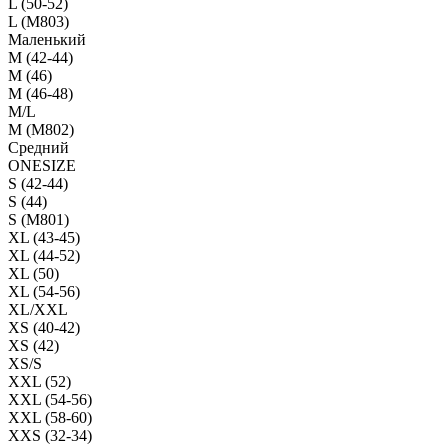
L (50-52)
L (M803)
Маленький
М (42-44)
M (46)
M (46-48)
M/L
M (M802)
Средний
ONESIZE
S (42-44)
S (44)
S (M801)
XL (43-45)
XL (44-52)
XL (50)
XL (54-56)
XL/XXL
XS (40-42)
XS (42)
XS/S
XXL (52)
XXL (54-56)
XXL (58-60)
XXS (32-34)