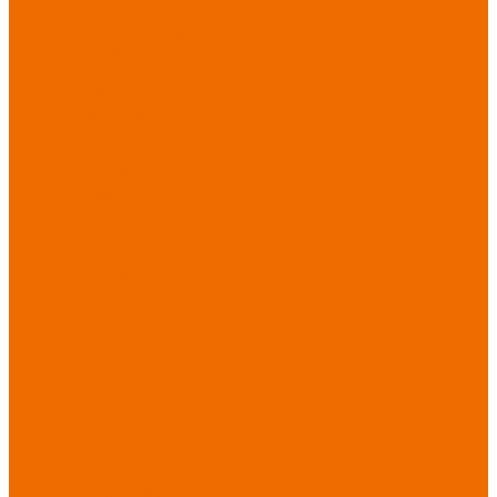
Хозинвентарь
Бытовая химия
Мебель
По отраслям
Лаборатории, НИИ
Медицина
Пищевое
производство
ХоРеКа
Сварочные
работы
Торговля
Дача, сад, огород
Автосервисы
Рыбная
промышленность
Логистика
ЖКХ
Охрана, ЧОП
Водители
Дорожные работы
Промышленность
Сельское хозяйство
Строительство
Тяжелая
промышленность
Акция АВГУСТ
PROFLINE