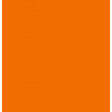
Спецобувь зимняя
Спецобувь
медицинская и
повседневная
Спецобувь
термостойкая
Спецобувь для
охранных структур
Спецобувь
влагозащитная
Спецобувь для
рыбалки, охоты,
туризма
Обувь для
дачи, сада, огорода
СИЗ
Защита головы
Защита лица и
органов зрения
Комбинезоны
защитные
Защита
органов дыхания
Защита органов
слуха
Защита от
падений с высоты
Фартуки,