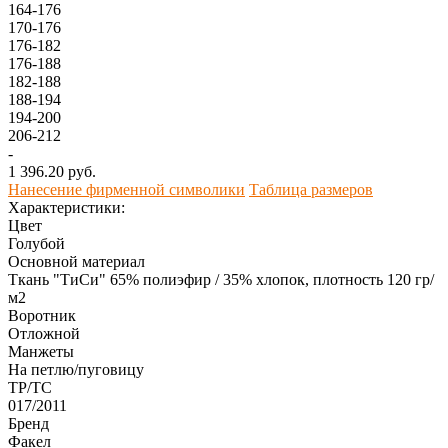
164-176
170-176
176-182
176-188
182-188
188-194
194-200
206-212
-
1 396.20 руб.
Нанесение фирменной символики
Таблица размеров
Характеристики:
Цвет
Голубой
Основной материал
Ткань "ТиСи" 65% полиэфир / 35% хлопок, плотность 120 гр/
м2
Воротник
Отложной
Манжеты
На петлю/пуговицу
ТР/ТС
017/2011
Бренд
Факел