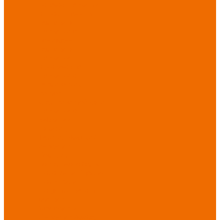
порезов
Перчатки
от повышенных
температур
Перчатки от
пониженных
температур
Перчатки
одноразовые
Перчатки от
термических
рисков
электрической дуги
Перчатки от
вибрации
Рукавицы
Текстиль/Мягкий
инвентарь
Комплекты
постельного белья
Полотенца
Одеяла/
Покрывала
Подушки
Ветошь
Матрасы
Хозтовары/
Инвентарь/Мебель