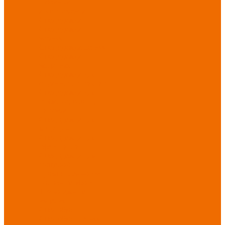
Новинки
ассортимента
Спецодежда
Спецодежда
зимняя
Спецодежда летняя
Спецодежда
защитная
Спецодежда для
охранных структур
Спецодежда для
рыбалки, охоты,
туризма
Спецодежда для
медицины
Спецодежда для
сферы услуг
Спецодежда для
пищевой
промышленности
Головные уборы
Трикотажные
изделия
Спецобувь
Спецобувь летняя