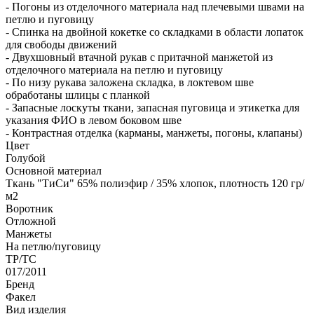
- Погоны из отделочного материала над плечевыми швами на
петлю и пуговицу
- Спинка на двойной кокетке со складками в области лопаток
для свободы движений
- Двухшовный втачной рукав с притачной манжетой из
отделочного материала на петлю и пуговицу
- По низу рукава заложена складка, в локтевом шве
обработаны шлицы с планкой
- Запасные лоскуты ткани, запасная пуговица и этикетка для
указания ФИО в левом боковом шве
- Контрастная отделка (карманы, манжеты, погоны, клапаны)
Цвет
Голубой
Основной материал
Ткань "ТиСи" 65% полиэфир / 35% хлопок, плотность 120 гр/
м2
Воротник
Отложной
Манжеты
На петлю/пуговицу
ТР/ТС
017/2011
Бренд
Факел
Вид изделия