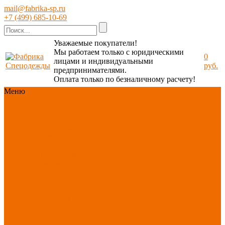
mail@fabrika-sp.ru
+7 (499) 685-10-69
Уважаемые покупатели!
Мы работаем только с юридическими
0
лицами и индивидуальными
руб.
предпринимателями.
Оплата только по безналичному расчету!
Меню
Каталог
Каталог
Новинки
ассортимента
Спецодежда
Спецобувь
СИЗ
Защита рук
Текстиль/Мягкий
инвентарь
Хозтовары/
Инвентарь/Мебель
По отраслям
Акция
АВГУСТ
PROFLINE
Распродажа