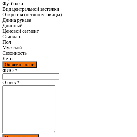
Футболка
Вид центральной застежки
Открытая (петли/пуговицы)
Длина рукава
Длинный
Ценовой сегмент
Стандарт
Пол
Мужской
Сезонность
Лето
Оставить отзыв
Ваш отзыв был отправлен!
ФИО
*
Отзыв
*