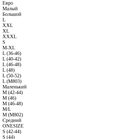
Евро
Малый
Большой
L
XXL
XL
XXXL
S
M-XL
L (36-46)
L (40-42)
L (46-48)
L (48)
L (50-52)
L (M803)
Маленький
М (42-44)
M (46)
M (46-48)
M/L
M (M802)
Средний
ONESIZE
S (42-44)
S (44)