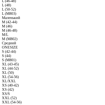
L (46-48)
L (48)
L (50-52)
L (M803)
Маленький
М (42-44)
M (46)
M (46-48)
M/L
M (M802)
Средний
ONESIZE
S (42-44)
S (44)
S (M801)
XL (43-45)
XL (44-52)
XL (50)
XL (54-56)
XL/XXL
XS (40-42)
XS (42)
XS/S
XXL (52)
XXL (54-56)