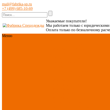
mail@fabrika-sp.ru
+7 (499) 685-10-69
Уважаемые покупатели!
Мы работаем только с юридическим
Оплата только по безналичному расче
Меню
Каталог
Каталог
Новинки ассортимента
Спецодежда
Спецобувь
СИЗ
Защита рук
Текстиль/Мягкий
инвентарь
Хозтовары/
Инвентарь/Мебель
По
отраслям
Акция АВГУСТ
PROFLINE
Распродажа
Новинки ассортимента
Спецодежда
Спецодежда зимняя
Спецодежда летняя
Спецодежда защитная
Спецодежда для охранных
структур
Спецодежда для
рыбалки, охоты, туризма