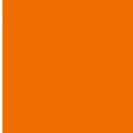
Диэлектрические средства
безопасности
Одноразовые
средства защиты
Защита
Услуг
коленей
Безопасность
Пошив
О компании
О компании
рабочего места
логоти
Защита рук
Нанесе
Перчатки от ударных
воздействий
Перчатки от
механических воздействий
Перчатки масло-
бензостойкие
Перчатки от
химических воздействий
Перчатки от порезов
Перчатки от повышенных
температур
Перчатки от
пониженных температур
Перчатки одноразовые
Перчатки от термических
рисков электрической дуги
Перчатки от вибрации
Рукавицы
Текстиль/Мягкий инвентарь
Комплекты постельного
белья
Полотенца
Одеяла/
Покрывала
Подушки
Ветошь