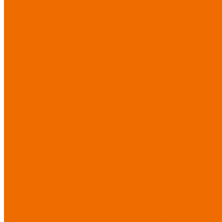
Матрасы
Хозтовары/Инвентарь/
Мебель
Хозинвентарь
Бытовая
химия
Мебель
По отраслям
Лаборатории, НИИ
Медицина
Пищевое
производство
ХоРеКа
Сварочные работы
Торговля
Дача, сад, огород
Автосервисы
Рыбная
промышленность
Логистика
ЖКХ
Охрана, ЧОП
Водители
Дорожные работы
Промышленность
Сельское
хозяйство
Строительство
Тяжелая промышленность
Акция АВГУСТ
PROFLINE
Распродажа
СИЗ/Защита рук
(распродажа)
Спецобувь
(распродажа)
Спецодежда и
текстиль (распродажа)