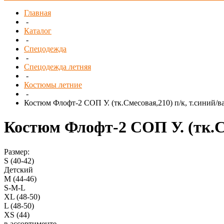
Главная
-
Каталог
-
Спецодежда
-
Спецодежда летняя
-
Костюмы летние
-
Костюм Флофт-2 СОП У. (тк.Смесовая,210) п/к, т.синий/
Костюм Флофт-2 СОП У. (тк.С
Размер:
S (40-42)
Детский
M (44-46)
S-M-L
XL (48-50)
L (48-50)
XS (44)
в ассортименте