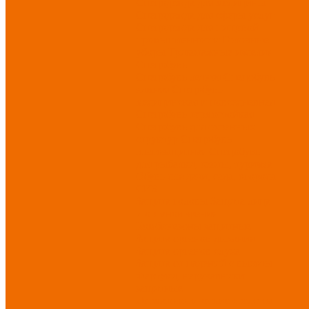
Спецодежда для медицины
Спецодежда для сферы услуг
Спецодежда для пищевой
промышленности
Головные
уборы
Трикотажные изделия
Спецобувь
Спецобувь летняя
Спецобувь
зимняя
Спецобувь
медицинская и повседневная
Спецобувь термостойкая
Спецобувь для охранных
структур
Спецобувь
влагозащитная
Спецобувь
для рыбалки, охоты, туризма
Обувь для дачи, сада, огорода
СИЗ
Защита головы
Защита лица
и органов зрения
Комбинезоны защитные
Защита органов дыхания
Защита органов слуха
Защита от падений с высоты
Фартуки, нарукавники
защитные
Дерматологические средства