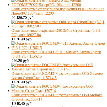
Очки открытые от лазерного излучения РОСОМЗ™О22
Лазер(РС,1064 nm), 12200
20 486.70 руб.
Очки защитные открытые О80 Зебра СтронГлас (5-3,1
PC), арт. 18027-04
1 076.40 руб.
Очки открытые РОСОМЗ™ 015 Хаммер Актив Супер
(5-3,1 PC), 11562-5
226.20 руб.
Очки открытые РОСОМЗ™ фотохромные О15 Хаммер
Актив СтронГлас, 115714-5
1 076.40 руб.
Очки открытые РОСОМЗ™ фотохромные О50 Монако
СтронГлас, 150714
1 349.40 руб.