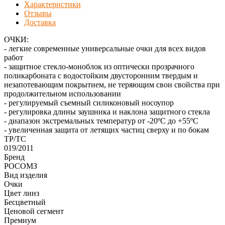
Характеристики
Отзывы
Доставка
ОЧКИ:
- легкие современные универсальные очки для всех видов
работ
- защитное стекло-моноблок из оптически прозрачного
поликарбоната с водостойким двусторонним твердым и
незапотевающим покрытием, не теряющим свои свойства при
продолжительном использовании
- регулируемый съемный силиконовый носоупор
- регулировка длины заушника и наклона защитного стекла
- диапазон экстремальных температур от -20ºС до +55ºС
- увеличенная защита от летящих частиц сверху и по бокам
ТР/ТС
019/2011
Бренд
РОСОМЗ
Вид изделия
Очки
Цвет линз
Бесцветный
Ценовой сегмент
Премиум