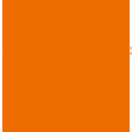
нарукавники
защитные
Дерматологические
средства
Диэлектрические
средства
Услуги
безопасности
Услуги
Одноразовые
Пошив
О
средства защиты
одежды
компании
Пошив
Доставка
Конта
Защита коленей
Нанесение
О
Пошив
Доставка
Конта
Безопасность
логотипов
компании
рабочего места
Доставка
Защита рук
Нанесение
Перчатки от
логотипов
ударных
воздействий
Перчатки от
механических
воздействий
Перчатки масло-
бензостойкие
Перчатки от
химических
воздействий
Перчатки от