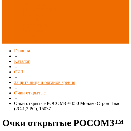
Распродажа
СИЗ/Защита рук
(распродажа)
Спецобувь
(распродажа)
Спецодежда и
текстиль
(распродажа)
Главная
-
Каталог
-
СИЗ
-
Защита лица и органов зрения
-
Очки открытые
-
Очки открытые РОСОМЗ™ 050 Монако СтронгГлас
(2С-1,2 PС), 15037
Очки открытые РОСОМЗ™