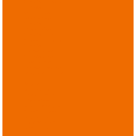
Спецобувь зимняя
Спецобувь
медицинская и
повседневная
Спецобувь
термостойкая
Спецобувь для
охранных структур
Спецобувь
влагозащитная
Спецобувь для
рыбалки, охоты,
туризма
Обувь для
дачи, сада, огорода
СИЗ
Защита головы
Защита лица и
органов зрения
Комбинезоны
защитные
Защита
органов дыхания
Защита органов
слуха
Защита от
падений с высоты
Фартуки,