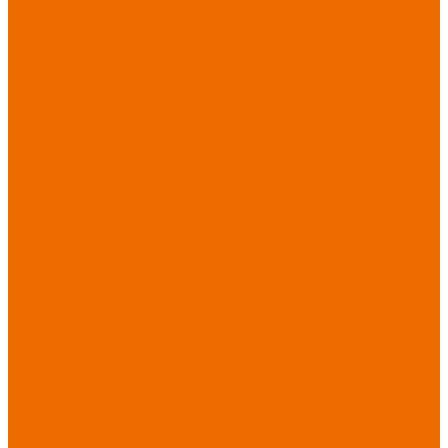
порезов
Перчатки
от повышенных
температур
Перчатки от
пониженных
температур
Перчатки
одноразовые
Перчатки от
термических
рисков
электрической дуги
Перчатки от
вибрации
Рукавицы
Текстиль/Мягкий
инвентарь
Комплекты
постельного белья
Полотенца
Одеяла/
Покрывала
Подушки
Ветошь
Матрасы
Хозтовары/
Инвентарь/Мебель