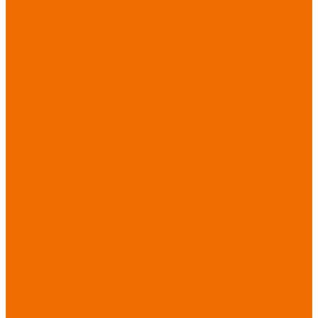
Спецобувь зимняя
Спецобувь
медицинская и
повседневная
Спецобувь
термостойкая
Спецобувь для
охранных структур
Спецобувь
влагозащитная
Спецобувь для
рыбалки, охоты,
туризма
Обувь для
дачи, сада, огорода
СИЗ
Защита головы
Защита лица и
органов зрения
Комбинезоны
защитные
Защита
органов дыхания
Защита органов
слуха
Защита от
падений с высоты
Фартуки,