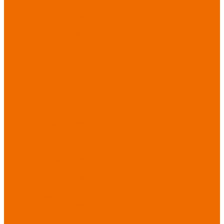
Хозинвентарь
Бытовая химия
Мебель
По отраслям
Лаборатории, НИИ
Медицина
Пищевое
производство
ХоРеКа
Сварочные
работы
Торговля
Дача, сад, огород
Автосервисы
Рыбная
промышленность
Логистика
ЖКХ
Охрана, ЧОП
Водители
Дорожные работы
Промышленность
Сельское хозяйство
Строительство
Тяжелая
промышленность
Акция АВГУСТ
PROFLINE