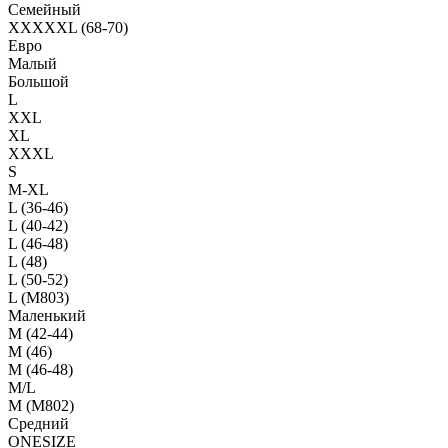
Семейный
XXXXXL (68-70)
Евро
Малый
Большой
L
XXL
XL
XXXL
S
M-XL
L (36-46)
L (40-42)
L (46-48)
L (48)
L (50-52)
L (M803)
Маленький
М (42-44)
M (46)
M (46-48)
M/L
M (M802)
Средний
ONESIZE