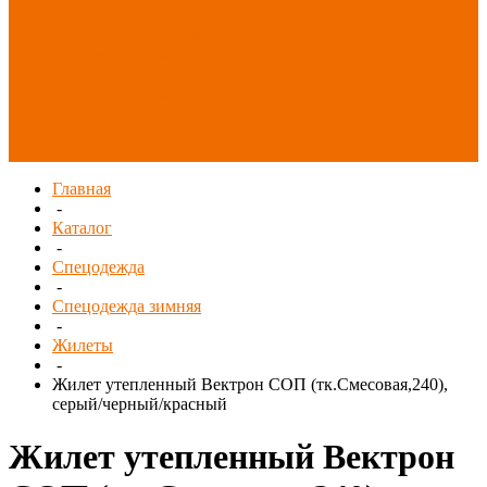
Распродажа
СИЗ/Защита рук
(распродажа)
Спецобувь
(распродажа)
Спецодежда и
текстиль
(распродажа)
Главная
-
Каталог
-
Спецодежда
-
Спецодежда зимняя
-
Жилеты
-
Жилет утепленный Вектрон СОП (тк.Смесовая,240),
серый/черный/красный
Жилет утепленный Вектрон