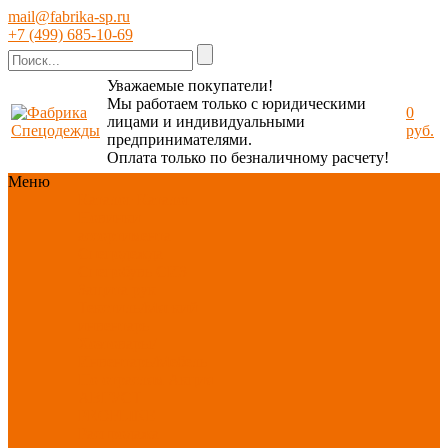
mail@fabrika-sp.ru
+7 (499) 685-10-69
Уважаемые покупатели!
Мы работаем только с юридическими
0
лицами и индивидуальными
руб.
предпринимателями.
Оплата только по безналичному расчету!
Меню
Каталог
Каталог
Новинки
ассортимента
Спецодежда
Спецобувь
СИЗ
Защита рук
Текстиль/Мягкий
инвентарь
Хозтовары/
Инвентарь/Мебель
По отраслям
Акция
АВГУСТ
PROFLINE
Распродажа