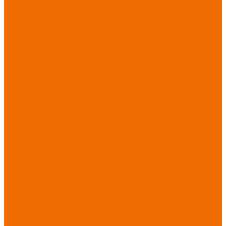
Новинки
ассортимента
Спецодежда
Спецодежда
зимняя
Спецодежда летняя
Спецодежда
защитная
Спецодежда для
охранных структур
Спецодежда для
рыбалки, охоты,
туризма
Спецодежда для
медицины
Спецодежда для
сферы услуг
Спецодежда для
пищевой
промышленности
Головные уборы
Трикотажные
изделия
Спецобувь
Спецобувь летняя