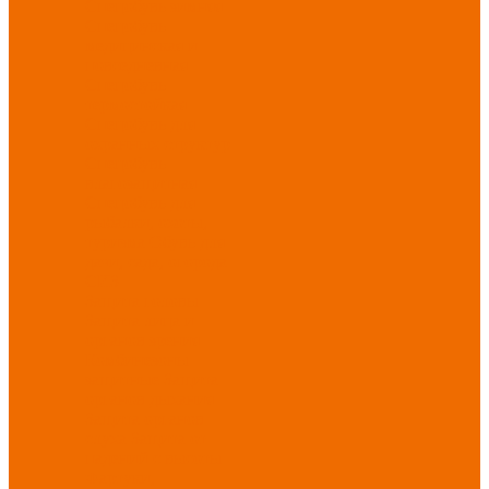
Спецобувь зимняя
Спецобувь
медицинская и
повседневная
Спецобувь
термостойкая
Спецобувь для
охранных структур
Спецобувь
влагозащитная
Спецобувь для
рыбалки, охоты,
туризма
Обувь для
дачи, сада, огорода
СИЗ
Защита головы
Защита лица и
органов зрения
Комбинезоны
защитные
Защита
органов дыхания
Защита органов
слуха
Защита от
падений с высоты
Фартуки,