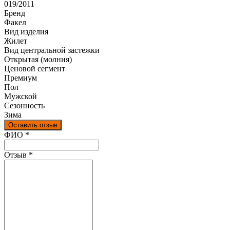
019/2011
Бренд
Факел
Вид изделия
Жилет
Вид центральной застежки
Открытая (молния)
Ценовой сегмент
Премиум
Пол
Мужской
Сезонность
Зима
Оставить отзыв
Ваш отзыв был отправлен!
ФИО
*
Отзыв
*