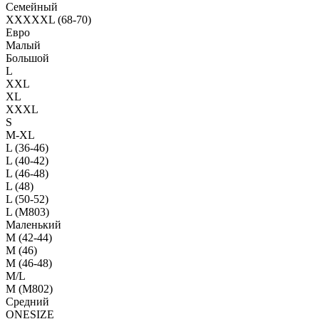
Семейный
XXXXXL (68-70)
Евро
Малый
Большой
L
XXL
XL
XXXL
S
M-XL
L (36-46)
L (40-42)
L (46-48)
L (48)
L (50-52)
L (M803)
Маленький
М (42-44)
M (46)
M (46-48)
M/L
M (M802)
Средний
ONESIZE