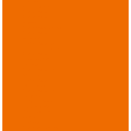
Новинки
ассортимента
Спецодежда
Спецодежда
зимняя
Спецодежда летняя
Спецодежда
защитная
Спецодежда для
охранных структур
Спецодежда для
рыбалки, охоты,
туризма
Спецодежда для
медицины
Спецодежда для
сферы услуг
Спецодежда для
пищевой
промышленности
Головные уборы
Трикотажные
изделия
Спецобувь
Спецобувь летняя