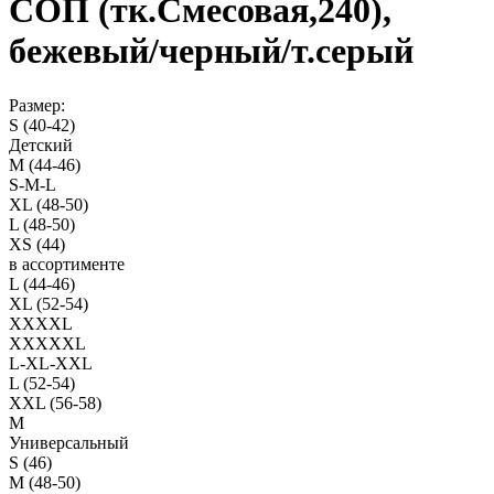
СОП (тк.Смесовая,240),
бежевый/черный/т.серый
Размер:
S (40-42)
Детский
M (44-46)
S-M-L
XL (48-50)
L (48-50)
XS (44)
в ассортименте
L (44-46)
XL (52-54)
XXXXL
XXXXXL
L-XL-XXL
L (52-54)
XXL (56-58)
M
Универсальный
S (46)
M (48-50)