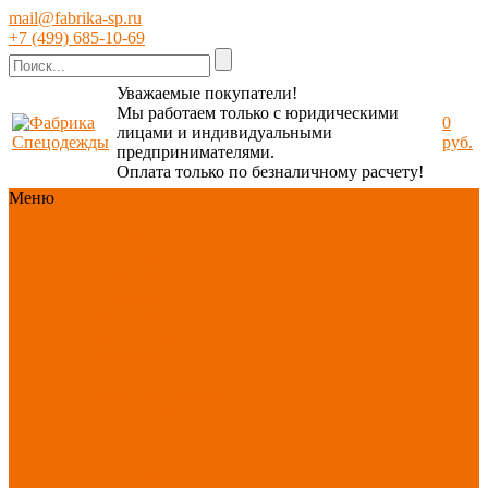
mail@fabrika-sp.ru
+7 (499) 685-10-69
Уважаемые покупатели!
Мы работаем только с юридическими
0
лицами и индивидуальными
руб.
предпринимателями.
Оплата только по безналичному расчету!
Меню
Каталог
Каталог
Новинки
ассортимента
Спецодежда
Спецобувь
СИЗ
Защита рук
Текстиль/Мягкий
инвентарь
Хозтовары/
Инвентарь/Мебель
По отраслям
Акция
АВГУСТ
PROFLINE
Распродажа