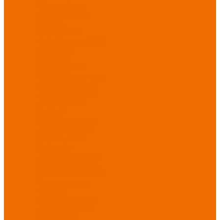
Хозинвентарь
Бытовая химия
Мебель
По отраслям
Лаборатории, НИИ
Медицина
Пищевое
производство
ХоРеКа
Сварочные
работы
Торговля
Дача, сад, огород
Автосервисы
Рыбная
промышленность
Логистика
ЖКХ
Охрана, ЧОП
Водители
Дорожные работы
Промышленность
Сельское хозяйство
Строительство
Тяжелая
промышленность
Акция АВГУСТ
PROFLINE