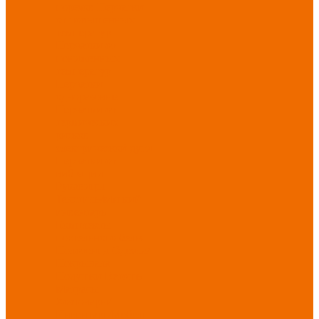
порезов
Перчатки
от повышенных
температур
Перчатки от
пониженных
температур
Перчатки
одноразовые
Перчатки от
термических
рисков
электрической дуги
Перчатки от
вибрации
Рукавицы
Текстиль/Мягкий
инвентарь
Комплекты
постельного белья
Полотенца
Одеяла/
Покрывала
Подушки
Ветошь
Матрасы
Хозтовары/
Инвентарь/Мебель