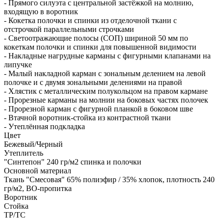
- Прямого силуэта с центральной застёжкой на молнию,
входящую в воротник
- Кокетка полочки и спинки из отделочной ткани с
отстрочкой параллельными строчками
- Светоотражающие полосы (СОП) шириной 50 мм по
кокеткам полочки и спинки для повышенной видимости
- Накладные нагрудные карманы с фигурными клапанами на
липучке
- Малый накладной карман с зональным делением на левой
полочке и с двумя зональными делениями на правой
- Хлястик с металлическим полукольцом на правом кармане
- Прорезные карманы на молнии на боковых частях полочек
- Прорезной карман с фигурной планкой в боковом шве
- Втачной воротник-стойка из контрастной ткани
- Утеплённая подкладка
Цвет
Бежевый/Черный
Утеплитель
"Синтепон" 240 гр/м2 спинка и полочки
Основной материал
Ткань "Смесовая" 65% полиэфир / 35% хлопок, плотность 240
гр/м2, ВО-пропитка
Воротник
Стойка
ТР/ТС