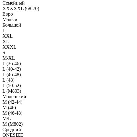
Семейный
XXXXXL (68-70)
Евро
Малый
Большой
L
XXL
XL
XXXL
S
M-XL
L (36-46)
L (40-42)
L (46-48)
L (48)
L (50-52)
L (M803)
Маленький
М (42-44)
M (46)
M (46-48)
M/L
M (M802)
Средний
ONESIZE