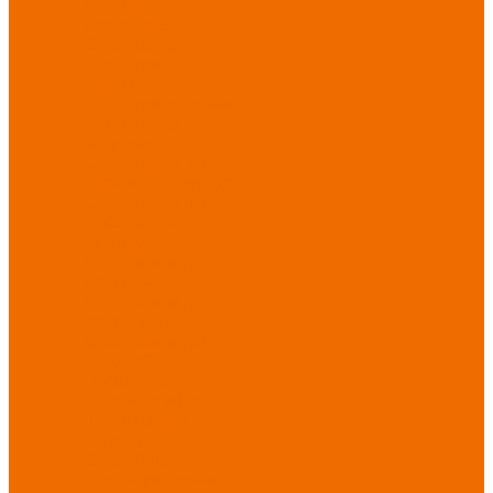
Новинки
ассортимента
Спецодежда
Спецодежда
зимняя
Спецодежда летняя
Спецодежда
защитная
Спецодежда для
охранных структур
Спецодежда для
рыбалки, охоты,
туризма
Спецодежда для
медицины
Спецодежда для
сферы услуг
Спецодежда для
пищевой
промышленности
Головные уборы
Трикотажные
изделия
Спецобувь
Спецобувь летняя