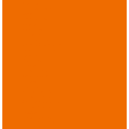
Хозинвентарь
Бытовая химия
Мебель
По отраслям
Лаборатории, НИИ
Медицина
Пищевое
производство
ХоРеКа
Сварочные
работы
Торговля
Дача, сад, огород
Автосервисы
Рыбная
промышленность
Логистика
ЖКХ
Охрана, ЧОП
Водители
Дорожные работы
Промышленность
Сельское хозяйство
Строительство
Тяжелая
промышленность
Акция АВГУСТ
PROFLINE