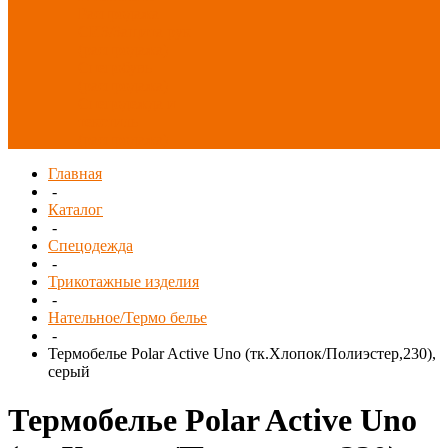
Распродажа
СИЗ/Защита рук
(распродажа)
Спецобувь
(распродажа)
Спецодежда и
текстиль
(распродажа)
Главная
-
Каталог
-
Спецодежда
-
Трикотажные изделия
-
Нательное/Термо белье
-
Термобелье Polar Active Uno (тк.Хлопок/Полиэстер,230),
серый
Термобелье Polar Active Uno