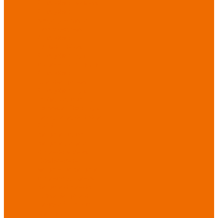
Спецобувь зимняя
Спецобувь
медицинская и
повседневная
Спецобувь
термостойкая
Спецобувь для
охранных структур
Спецобувь
влагозащитная
Спецобувь для
рыбалки, охоты,
туризма
Обувь для
дачи, сада, огорода
СИЗ
Защита головы
Защита лица и
органов зрения
Комбинезоны
защитные
Защита
органов дыхания
Защита органов
слуха
Защита от
падений с высоты
Фартуки,