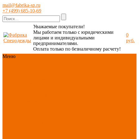
mail@fabrika-sp.ru
+7 (499) 685-10-69
Уважаемые покупатели!
Мы работаем только с юридическими
0
лицами и индивидуальными
руб.
предпринимателями.
Оплата только по безналичному расчету!
Меню
Каталог
Каталог
Новинки
ассортимента
Спецодежда
Спецобувь
СИЗ
Защита рук
Текстиль/Мягкий
инвентарь
Хозтовары/
Инвентарь/Мебель
По отраслям
Акция
АВГУСТ
PROFLINE
Распродажа