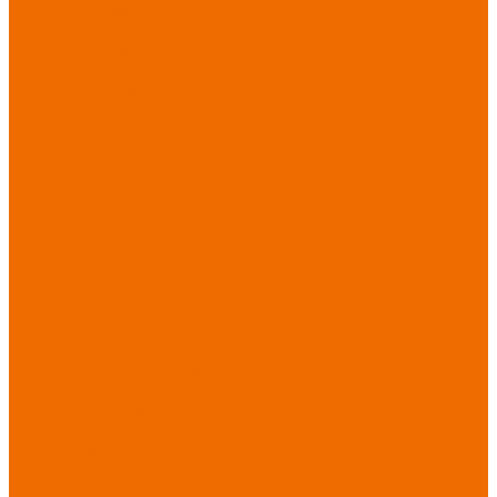
порезов
Перчатки
от повышенных
температур
Перчатки от
пониженных
температур
Перчатки
одноразовые
Перчатки от
термических
рисков
электрической дуги
Перчатки от
вибрации
Рукавицы
Текстиль/Мягкий
инвентарь
Комплекты
постельного белья
Полотенца
Одеяла/
Покрывала
Подушки
Ветошь
Матрасы
Хозтовары/
Инвентарь/Мебель