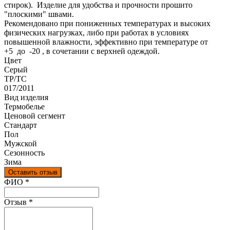
стирок). Изделие для удобства и прочности прошито
"плоскими" швами.
Рекомендовано при пониженных температурах и высоких
физических нагрузках, либо при работах в условиях
повышенной влажности, эффективно при температуре от
+5 до -20 , в сочетании с верхней одеждой.
Цвет
Серый
ТР/ТС
017/2011
Вид изделия
Термобелье
Ценовой сегмент
Стандарт
Пол
Мужской
Сезонность
Зима
Оставить отзыв
Ваш отзыв был отправлен!
ФИО
*
Отзыв
*