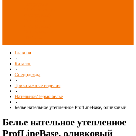
Распродажа
СИЗ/Защита рук
(распродажа)
Спецобувь
(распродажа)
Спецодежда и
текстиль
(распродажа)
Главная
-
Каталог
-
Спецодежда
-
Трикотажные изделия
-
Нательное/Термо белье
-
Белье нательное утепленное ProfLineBase, оливковый
Белье нательное утепленное
ProfLineBase, оливковый