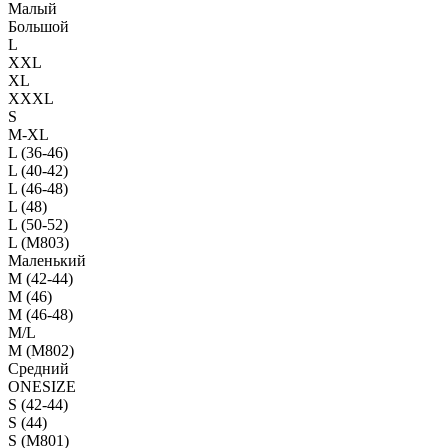
Малый
Большой
L
XXL
XL
XXXL
S
M-XL
L (36-46)
L (40-42)
L (46-48)
L (48)
L (50-52)
L (M803)
Маленький
М (42-44)
M (46)
M (46-48)
M/L
M (M802)
Средний
ONESIZE
S (42-44)
S (44)
S (M801)