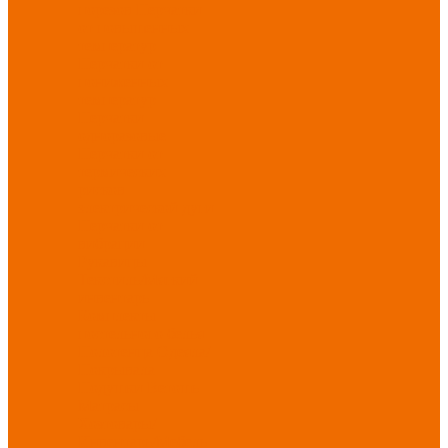
порезов
Перчатки
от повышенных
температур
Перчатки от
пониженных
температур
Перчатки
одноразовые
Перчатки от
термических
рисков
электрической дуги
Перчатки от
вибрации
Рукавицы
Текстиль/Мягкий
инвентарь
Комплекты
постельного белья
Полотенца
Одеяла/
Покрывала
Подушки
Ветошь
Матрасы
Хозтовары/
Инвентарь/Мебель