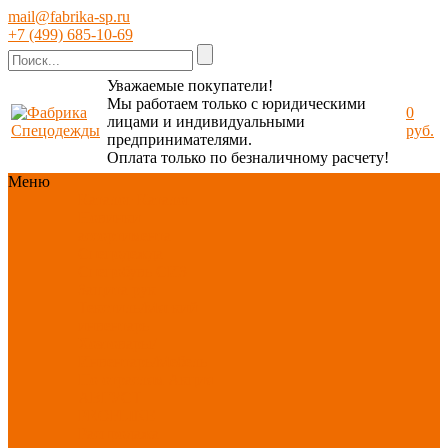
mail@fabrika-sp.ru
+7 (499) 685-10-69
Уважаемые покупатели!
Мы работаем только с юридическими
0
лицами и индивидуальными
руб.
предпринимателями.
Оплата только по безналичному расчету!
Меню
Каталог
Каталог
Новинки
ассортимента
Спецодежда
Спецобувь
СИЗ
Защита рук
Текстиль/Мягкий
инвентарь
Хозтовары/
Инвентарь/Мебель
По отраслям
Акция
АВГУСТ
PROFLINE
Распродажа