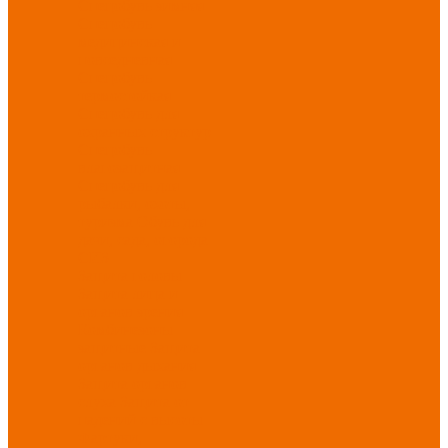
Спецобувь зимняя
Спецобувь
медицинская и
повседневная
Спецобувь
термостойкая
Спецобувь для
охранных структур
Спецобувь
влагозащитная
Спецобувь для
рыбалки, охоты,
туризма
Обувь для
дачи, сада, огорода
СИЗ
Защита головы
Защита лица и
органов зрения
Комбинезоны
защитные
Защита
органов дыхания
Защита органов
слуха
Защита от
падений с высоты
Фартуки,