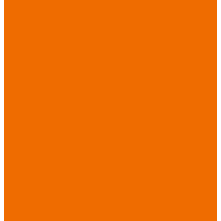
Новинки
ассортимента
Спецодежда
Спецодежда
зимняя
Спецодежда летняя
Спецодежда
защитная
Спецодежда для
охранных структур
Спецодежда для
рыбалки, охоты,
туризма
Спецодежда для
медицины
Спецодежда для
сферы услуг
Спецодежда для
пищевой
промышленности
Головные уборы
Трикотажные
изделия
Спецобувь
Спецобувь летняя