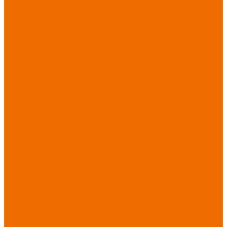
Хозинвентарь
Бытовая химия
Мебель
По отраслям
Лаборатории, НИИ
Медицина
Пищевое
производство
ХоРеКа
Сварочные
работы
Торговля
Дача, сад, огород
Автосервисы
Рыбная
промышленность
Логистика
ЖКХ
Охрана, ЧОП
Водители
Дорожные работы
Промышленность
Сельское хозяйство
Строительство
Тяжелая
промышленность
Акция АВГУСТ
PROFLINE