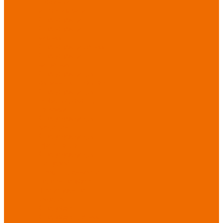
Новинки
ассортимента
Спецодежда
Спецодежда
зимняя
Спецодежда летняя
Спецодежда
защитная
Спецодежда для
охранных структур
Спецодежда для
рыбалки, охоты,
туризма
Спецодежда для
медицины
Спецодежда для
сферы услуг
Спецодежда для
пищевой
промышленности
Головные уборы
Трикотажные
изделия
Спецобувь
Спецобувь летняя