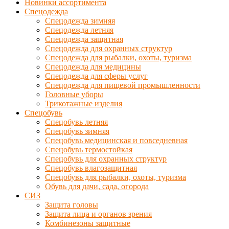
Новинки ассортимента
Спецодежда
Спецодежда зимняя
Спецодежда летняя
Спецодежда защитная
Спецодежда для охранных структур
Спецодежда для рыбалки, охоты, туризма
Спецодежда для медицины
Спецодежда для сферы услуг
Спецодежда для пищевой промышленности
Головные уборы
Трикотажные изделия
Спецобувь
Спецобувь летняя
Спецобувь зимняя
Спецобувь медицинская и повседневная
Спецобувь термостойкая
Спецобувь для охранных структур
Спецобувь влагозащитная
Спецобувь для рыбалки, охоты, туризма
Обувь для дачи, сада, огорода
СИЗ
Защита головы
Защита лица и органов зрения
Комбинезоны защитные