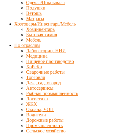
Одеяла/Покрывала
Подушки
Ветошь
Матрасы
Хозтовары/Инвентарь/Мебель
Хозинвентарь
Бытовая химия
Мебель
По отраслям
Лаборатории, НИИ
Медицина
Пищевое производство
ХоРеКа
Сварочные работы
Торговля
Дача, сад, огород
Автосервисы
Рыбная промышленность
Логистика
ЖКХ
Охрана, ЧОП
Водители
Дорожные работы
Промышленность
Сельское хозяйство