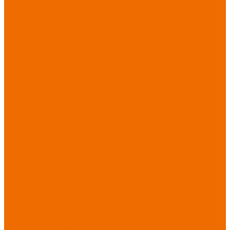
Хозинвентарь
Бытовая химия
Мебель
По отраслям
Лаборатории, НИИ
Медицина
Пищевое
производство
ХоРеКа
Сварочные
работы
Торговля
Дача, сад, огород
Автосервисы
Рыбная
промышленность
Логистика
ЖКХ
Охрана, ЧОП
Водители
Дорожные работы
Промышленность
Сельское хозяйство
Строительство
Тяжелая
промышленность
Акция АВГУСТ
PROFLINE