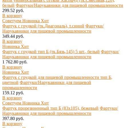
Кепи универсальная с сеткой Хаспфуд (тк.Смесовая,120),
белый
Фартуки/Нарукавники для пищевой промышленности
299.52 руб.
В корзину
Советуем
Новинка
Хит
Фартук с грудкой (тк.Диагональ), т.синий
Фартуки/
Нарукавники для пищевой промышленности
349.44 руб.
В корзину
Новинка
Хит
Фартук с грудкой тип Б (тк.Бязь,145) 5 шт., белый
Фартуки/
Нарукавники для пищевой промышленности
1 762.80 руб.
В корзину
Новинка
Хит
Фартук с грудкой для пищевой промышленности тип Б,
цветной
Фартуки/Нарукавники для пищевой
промышленности
159.12 руб.
В корзину
Советуем
Новинка
Хит
Фартук прорезиненный тип Б (83х105), бежевый
Фартуки/
Нарукавники для пищевой промышленности
397.80 руб.
В корзину