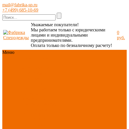
mail@fabrika-sp.ru
+7 (499) 685-10-69
Уважаемые покупатели!
Мы работаем только с юридическими
0
лицами и индивидуальными
руб.
предпринимателями.
Оплата только по безналичному расчету!
Меню
Каталог
Каталог
Новинки
ассортимента
Спецодежда
Спецобувь
СИЗ
Защита рук
Текстиль/Мягкий
инвентарь
Хозтовары/
Инвентарь/Мебель
По отраслям
Акция
АВГУСТ
PROFLINE
Распродажа