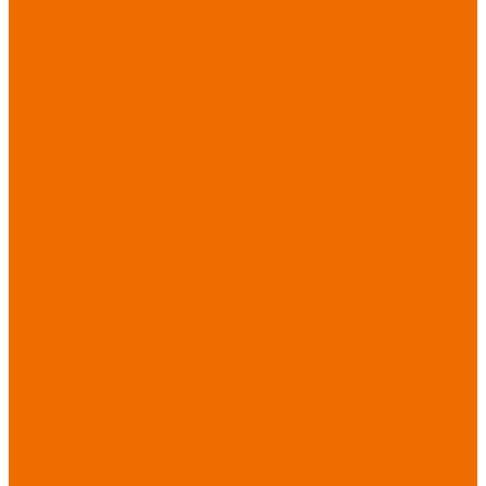
порезов
Перчатки
от повышенных
температур
Перчатки от
пониженных
температур
Перчатки
одноразовые
Перчатки от
термических
рисков
электрической дуги
Перчатки от
вибрации
Рукавицы
Текстиль/Мягкий
инвентарь
Комплекты
постельного белья
Полотенца
Одеяла/
Покрывала
Подушки
Ветошь
Матрасы
Хозтовары/
Инвентарь/Мебель