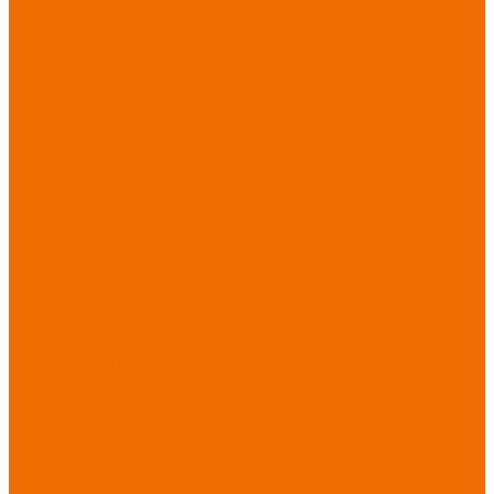
Спецобувь зимняя
Спецобувь
медицинская и
повседневная
Спецобувь
термостойкая
Спецобувь для
охранных структур
Спецобувь
влагозащитная
Спецобувь для
рыбалки, охоты,
туризма
Обувь для
дачи, сада, огорода
СИЗ
Защита головы
Защита лица и
органов зрения
Комбинезоны
защитные
Защита
органов дыхания
Защита органов
слуха
Защита от
падений с высоты
Фартуки,