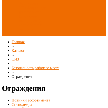
Распродажа
СИЗ/Защита рук
(распродажа)
Спецобувь
(распродажа)
Спецодежда и
текстиль
(распродажа)
Главная
-
Каталог
-
СИЗ
-
Безопасность рабочего места
-
Ограждения
Ограждения
Новинки ассортимента
Спецодежда