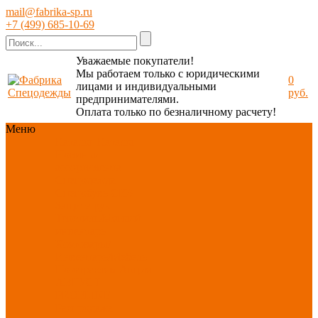
mail@fabrika-sp.ru
+7 (499) 685-10-69
Уважаемые покупатели!
Мы работаем только с юридическими
0
лицами и индивидуальными
руб.
предпринимателями.
Оплата только по безналичному расчету!
Меню
Каталог
Каталог
Новинки
ассортимента
Спецодежда
Спецобувь
СИЗ
Защита рук
Текстиль/Мягкий
инвентарь
Хозтовары/
Инвентарь/Мебель
По отраслям
Акция
АВГУСТ
PROFLINE
Распродажа