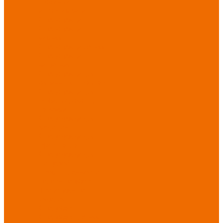
Новинки
ассортимента
Спецодежда
Спецодежда
зимняя
Спецодежда летняя
Спецодежда
защитная
Спецодежда для
охранных структур
Спецодежда для
рыбалки, охоты,
туризма
Спецодежда для
медицины
Спецодежда для
сферы услуг
Спецодежда для
пищевой
промышленности
Головные уборы
Трикотажные
изделия
Спецобувь
Спецобувь летняя