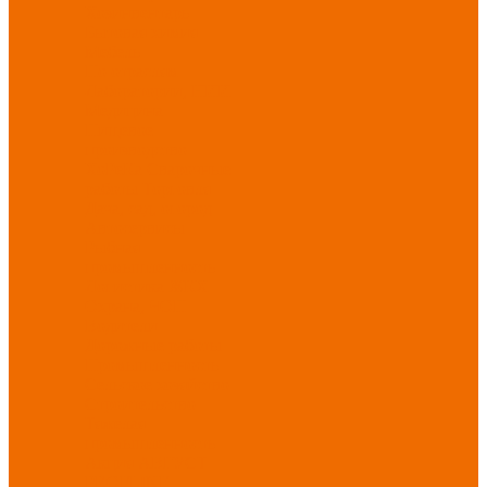
Хозинвентарь
Бытовая химия
Мебель
По отраслям
Лаборатории, НИИ
Медицина
Пищевое
производство
ХоРеКа
Сварочные
работы
Торговля
Дача, сад, огород
Автосервисы
Рыбная
промышленность
Логистика
ЖКХ
Охрана, ЧОП
Водители
Дорожные работы
Промышленность
Сельское хозяйство
Строительство
Тяжелая
промышленность
Акция АВГУСТ
PROFLINE