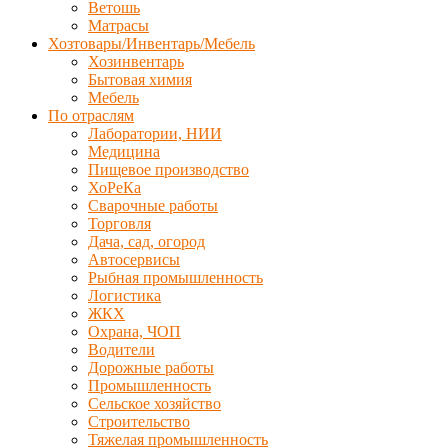
Ветошь
Матрасы
Хозтовары/Инвентарь/Мебель
Хозинвентарь
Бытовая химия
Мебель
По отраслям
Лаборатории, НИИ
Медицина
Пищевое производство
ХоРеКа
Сварочные работы
Торговля
Дача, сад, огород
Автосервисы
Рыбная промышленность
Логистика
ЖКХ
Охрана, ЧОП
Водители
Дорожные работы
Промышленность
Сельское хозяйство
Строительство
Тяжелая промышленность