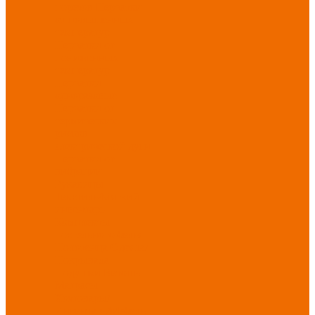
порезов
Перчатки
от повышенных
температур
Перчатки от
пониженных
температур
Перчатки
одноразовые
Перчатки от
термических
рисков
электрической дуги
Перчатки от
вибрации
Рукавицы
Текстиль/Мягкий
инвентарь
Комплекты
постельного белья
Полотенца
Одеяла/
Покрывала
Подушки
Ветошь
Матрасы
Хозтовары/
Инвентарь/Мебель