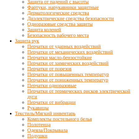
Защита от падений с высоты
Фартуки, нарукавники защитные
Дерматологические средства
Диэлектрические средства безопасности
Одноразовые средства защиты
Защита коленей
Безопасность рабочего места
Защита рук
Перчатки от ударных воздействий
Перчатки от механических воздействий
Перчатки масло-бензостойкие
Перчатки от химических воздействий
Перчатки от порезов
Перчатки от повышенных температур
Перчатки от пониженных температур
Перчатки одноразовые
Перчатки от термических рисков электрической
дуги
Перчатки от вибрации
Рукавицы
Текстиль/Мягкий инвентарь
Комплекты постельного белья
Полотенца
Одеяла/Покрывала
Подушки