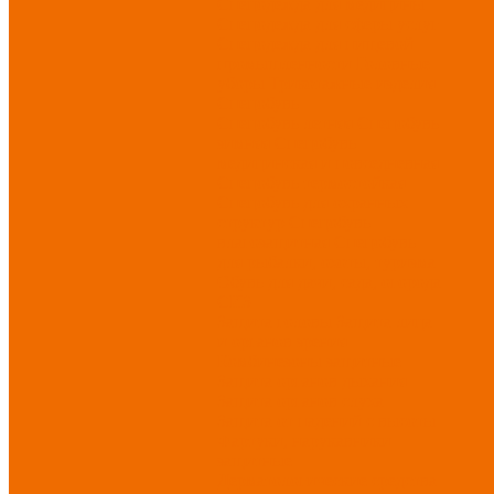
Спецодежда для медицины
Спецодежда для сферы услуг
Спецодежда для пищевой
промышленности
Головные
уборы
Трикотажные изделия
Спецобувь
Спецобувь летняя
Спецобувь
зимняя
Спецобувь
медицинская и повседневная
Спецобувь термостойкая
Спецобувь для охранных
структур
Спецобувь
влагозащитная
Спецобувь
для рыбалки, охоты, туризма
Обувь для дачи, сада, огорода
СИЗ
Защита головы
Защита лица
и органов зрения
Комбинезоны защитные
Защита органов дыхания
Защита органов слуха
Защита от падений с высоты
Фартуки, нарукавники
защитные
Дерматологические средства