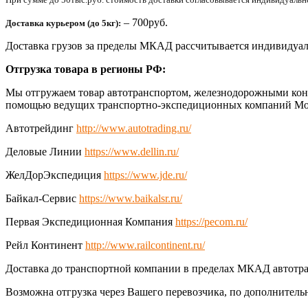
– 700руб.
Доставка курьером (до 5кг):
Доставка грузов за пределы МКАД рассчитывается индивидуал
Отгрузка товара в регионы РФ:
Мы отгружаем товар автотранспортом, железнодорожными конт
помощью ведущих транспортно-экспедиционных компаний Мо
Автотрейдинг
http://www.autotrading.ru/
Деловые Линии
https://www.dellin.ru/
ЖелДорЭкспедиция
https://www.jde.ru/
Байкал-Сервис
https://www.baikalsr.ru/
Первая Экспедиционная Компания
https://pecom.ru/
Рейл Континент
http://www.railcontinent.ru/
Доставка до транспортной компании в пределах МКАД автотра
Возможна отгрузка через Вашего перевозчика, по дополнитель