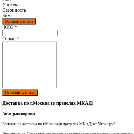
Унисекс
Сезонность
Зима
Оставить отзыв
Ваш отзыв был отправлен!
ФИО
*
Отзыв
*
Отправить отзыв
Доставка по г.Москва (в пределах МКАД)
Автотранспортом:
Бесплатная доставка по г.Москва (в пределах МКАД) от 50тыс.руб.
При сумме до 50тыс.руб. стоимость доставки согласовывается индивидуально 