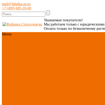
mail@fabrika-sp.ru
+7 (499) 685-10-69
Уважаемые покупатели!
Мы работаем только с юридическим
Оплата только по безналичному расче
Меню
Каталог
Каталог
Новинки ассортимента
Спецодежда
Спецобувь
СИЗ
Защита рук
Текстиль/Мягкий
инвентарь
Хозтовары/
Инвентарь/Мебель
По
отраслям
Акция АВГУСТ
PROFLINE
Распродажа
Новинки ассортимента
Спецодежда
Спецодежда зимняя
Спецодежда летняя
Спецодежда защитная
Спецодежда для охранных
структур
Спецодежда для
рыбалки, охоты, туризма