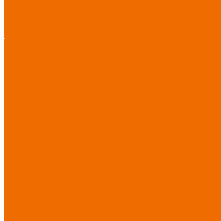
Диэлектрические средства
безопасности
Одноразовые
средства защиты
Защита
Услуг
коленей
Безопасность
Пошив
О компании
О компании
рабочего места
логоти
Защита рук
Нанесе
Перчатки от ударных
воздействий
Перчатки от
механических воздействий
Перчатки масло-
бензостойкие
Перчатки от
химических воздействий
Перчатки от порезов
Перчатки от повышенных
температур
Перчатки от
пониженных температур
Перчатки одноразовые
Перчатки от термических
рисков электрической дуги
Перчатки от вибрации
Рукавицы
Текстиль/Мягкий инвентарь
Комплекты постельного
белья
Полотенца
Одеяла/
Покрывала
Подушки
Ветошь