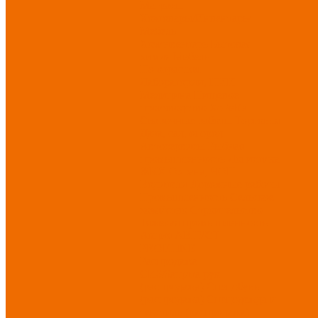
Матрасы
Хозтовары/Инвентарь/
Мебель
Хозинвентарь
Бытовая
химия
Мебель
По отраслям
Лаборатории, НИИ
Медицина
Пищевое
производство
ХоРеКа
Сварочные работы
Торговля
Дача, сад, огород
Автосервисы
Рыбная
промышленность
Логистика
ЖКХ
Охрана, ЧОП
Водители
Дорожные работы
Промышленность
Сельское
хозяйство
Строительство
Тяжелая промышленность
Акция АВГУСТ
PROFLINE
Распродажа
СИЗ/Защита рук
(распродажа)
Спецобувь
(распродажа)
Спецодежда и
текстиль (распродажа)