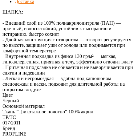
Доставка
ШАПКА:
- Внешний слой из 100% полиакрилонитрила (ПАН) —
прочный, износостойкий, устойчив к выгоранию и
истиранию, быстро сохнет
- Двойная конструкция с отворотом — отворот регулируется
по высоте, защищает уши от холода или поднимается при
комфортной температуре
- Внутренняя подкладка из флиса 130 гр/м² — мягкая,
гипоаллергенная, приятная к телу, эффективно отводит влагу
- Притачная подкладка не сбивается и не выворачивается при
снятии и надевании
- Легкая и негромоздкая — удобна под капюшоном
спецодежды и каски, подходит для длительной работы на
открытом воздухе
Цвет
Черный
Основной материал
Ткань "Трикотажное полотно" 100% акрил
ТР/ТС
017/2011
Бренд
PROFLINE