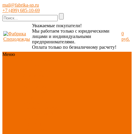
mail@fabrika-sp.ru
+7 (499) 685-10-69
Уважаемые покупатели!
Мы работаем только с юридическими
0
лицами и индивидуальными
руб.
предпринимателями.
Оплата только по безналичному расчету!
Меню
Каталог
Каталог
Новинки
ассортимента
Спецодежда
Спецобувь
СИЗ
Защита рук
Текстиль/Мягкий
инвентарь
Хозтовары/
Инвентарь/Мебель
По отраслям
Акция
АВГУСТ
PROFLINE
Распродажа