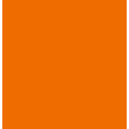
порезов
Перчатки
от повышенных
температур
Перчатки от
пониженных
температур
Перчатки
одноразовые
Перчатки от
термических
рисков
электрической дуги
Перчатки от
вибрации
Рукавицы
Текстиль/Мягкий
инвентарь
Комплекты
постельного белья
Полотенца
Одеяла/
Покрывала
Подушки
Ветошь
Матрасы
Хозтовары/
Инвентарь/Мебель