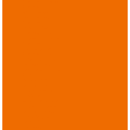
Спецобувь зимняя
Спецобувь
медицинская и
повседневная
Спецобувь
термостойкая
Спецобувь для
охранных структур
Спецобувь
влагозащитная
Спецобувь для
рыбалки, охоты,
туризма
Обувь для
дачи, сада, огорода
СИЗ
Защита головы
Защита лица и
органов зрения
Комбинезоны
защитные
Защита
органов дыхания
Защита органов
слуха
Защита от
падений с высоты
Фартуки,