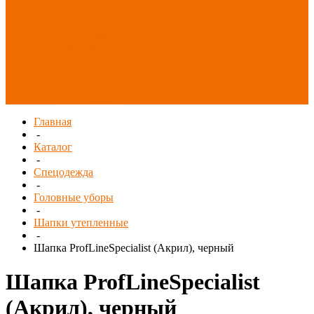
Распродажа
СИЗ/Защита рук
(распродажа)
Спецобувь
(распродажа)
Спецодежда и
текстиль
(распродажа)
Главная
-
Каталог
-
Спецодежда
-
Головные уборы
-
Шапки утепленные
-
Шапка ProfLineSpecialist (Акрил), черный
Шапка ProfLineSpecialist
(Акрил), черный