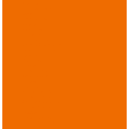
Хозинвентарь
Бытовая химия
Мебель
По отраслям
Лаборатории, НИИ
Медицина
Пищевое
производство
ХоРеКа
Сварочные
работы
Торговля
Дача, сад, огород
Автосервисы
Рыбная
промышленность
Логистика
ЖКХ
Охрана, ЧОП
Водители
Дорожные работы
Промышленность
Сельское хозяйство
Строительство
Тяжелая
промышленность
Акция АВГУСТ
PROFLINE