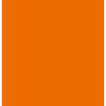
Спецобувь зимняя
Спецобувь
медицинская и
повседневная
Спецобувь
термостойкая
Спецобувь для
охранных структур
Спецобувь
влагозащитная
Спецобувь для
рыбалки, охоты,
туризма
Обувь для
дачи, сада, огорода
СИЗ
Защита головы
Защита лица и
органов зрения
Комбинезоны
защитные
Защита
органов дыхания
Защита органов
слуха
Защита от
падений с высоты
Фартуки,