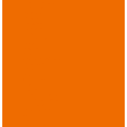
порезов
Перчатки
от повышенных
температур
Перчатки от
пониженных
температур
Перчатки
одноразовые
Перчатки от
термических
рисков
электрической дуги
Перчатки от
вибрации
Рукавицы
Текстиль/Мягкий
инвентарь
Комплекты
постельного белья
Полотенца
Одеяла/
Покрывала
Подушки
Ветошь
Матрасы
Хозтовары/
Инвентарь/Мебель