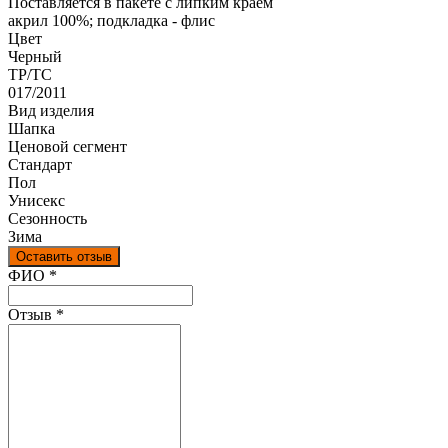
Поставляется в пакете с липким краем
акрил 100%; подкладка - флис
Цвет
Черный
ТР/ТС
017/2011
Вид изделия
Шапка
Ценовой сегмент
Стандарт
Пол
Унисекс
Сезонность
Зима
Оставить отзыв
Ваш отзыв был отправлен!
ФИО
*
Отзыв
*