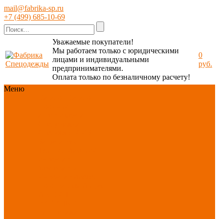
mail@fabrika-sp.ru
+7 (499) 685-10-69
Уважаемые покупатели!
Мы работаем только с юридическими
0
лицами и индивидуальными
руб.
предпринимателями.
Оплата только по безналичному расчету!
Меню
Каталог
Каталог
Новинки
ассортимента
Спецодежда
Спецобувь
СИЗ
Защита рук
Текстиль/Мягкий
инвентарь
Хозтовары/
Инвентарь/Мебель
По отраслям
Акция
АВГУСТ
PROFLINE
Распродажа