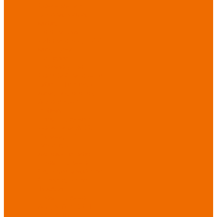
Хозинвентарь
Бытовая химия
Мебель
По отраслям
Лаборатории, НИИ
Медицина
Пищевое
производство
ХоРеКа
Сварочные
работы
Торговля
Дача, сад, огород
Автосервисы
Рыбная
промышленность
Логистика
ЖКХ
Охрана, ЧОП
Водители
Дорожные работы
Промышленность
Сельское хозяйство
Строительство
Тяжелая
промышленность
Акция АВГУСТ
PROFLINE