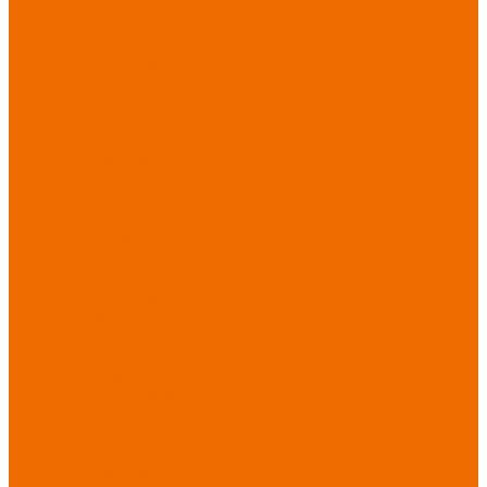
Новинки
ассортимента
Спецодежда
Спецодежда
зимняя
Спецодежда летняя
Спецодежда
защитная
Спецодежда для
охранных структур
Спецодежда для
рыбалки, охоты,
туризма
Спецодежда для
медицины
Спецодежда для
сферы услуг
Спецодежда для
пищевой
промышленности
Головные уборы
Трикотажные
изделия
Спецобувь
Спецобувь летняя