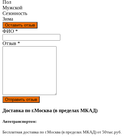
Пол
Мужской
Сезонность
Зима
Оставить отзыв
Ваш отзыв был отправлен!
ФИО
*
Отзыв
*
Отправить отзыв
Доставка по г.Москва (в пределах МКАД)
Автотранспортом:
Бесплатная доставка по г.Москва (в пределах МКАД) от 50тыс.руб.