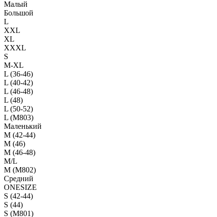
Малый
Большой
L
XXL
XL
XXXL
S
M-XL
L (36-46)
L (40-42)
L (46-48)
L (48)
L (50-52)
L (M803)
Маленький
М (42-44)
M (46)
M (46-48)
M/L
M (M802)
Средний
ONESIZE
S (42-44)
S (44)
S (M801)