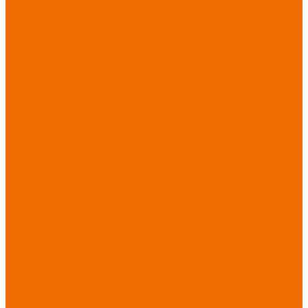
Хозинвентарь
Бытовая химия
Мебель
По отраслям
Лаборатории, НИИ
Медицина
Пищевое
производство
ХоРеКа
Сварочные
работы
Торговля
Дача, сад, огород
Автосервисы
Рыбная
промышленность
Логистика
ЖКХ
Охрана, ЧОП
Водители
Дорожные работы
Промышленность
Сельское хозяйство
Строительство
Тяжелая
промышленность
Акция АВГУСТ
PROFLINE