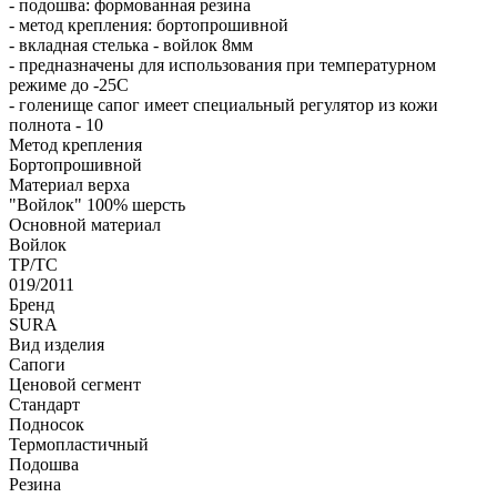
- подошва: формованная резина
- метод крепления: бортопрошивной
- вкладная стелька - войлок 8мм
- предназначены для использования при температурном
режиме до -25С
- голенище сапог имеет специальный регулятор из кожи
полнота - 10
Метод крепления
Бортопрошивной
Материал верха
"Войлок" 100% шерсть
Оcновной материал
Войлок
ТР/ТС
019/2011
Бренд
SURA
Вид изделия
Сапоги
Ценовой сегмент
Стандарт
Подносок
Термопластичный
Подошва
Резина