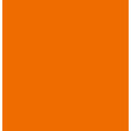
Спецобувь зимняя
Спецобувь
медицинская и
повседневная
Спецобувь
термостойкая
Спецобувь для
охранных структур
Спецобувь
влагозащитная
Спецобувь для
рыбалки, охоты,
туризма
Обувь для
дачи, сада, огорода
СИЗ
Защита головы
Защита лица и
органов зрения
Комбинезоны
защитные
Защита
органов дыхания
Защита органов
слуха
Защита от
падений с высоты
Фартуки,