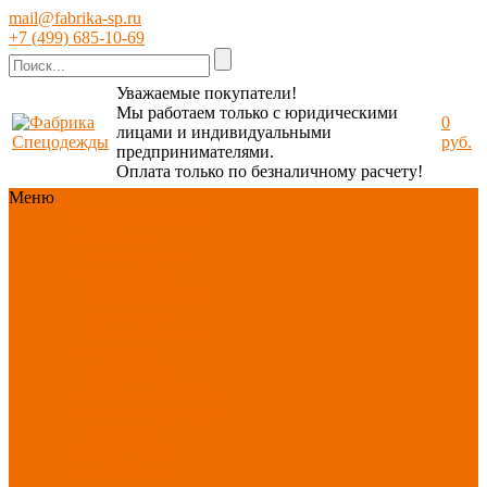
mail@fabrika-sp.ru
+7 (499) 685-10-69
Уважаемые покупатели!
Мы работаем только с юридическими
0
лицами и индивидуальными
руб.
предпринимателями.
Оплата только по безналичному расчету!
Меню
Каталог
Каталог
Новинки
ассортимента
Спецодежда
Спецобувь
СИЗ
Защита рук
Текстиль/Мягкий
инвентарь
Хозтовары/
Инвентарь/Мебель
По отраслям
Акция
АВГУСТ
PROFLINE
Распродажа