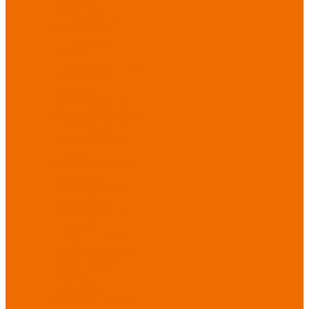
Новинки
ассортимента
Спецодежда
Спецодежда
зимняя
Спецодежда летняя
Спецодежда
защитная
Спецодежда для
охранных структур
Спецодежда для
рыбалки, охоты,
туризма
Спецодежда для
медицины
Спецодежда для
сферы услуг
Спецодежда для
пищевой
промышленности
Головные уборы
Трикотажные
изделия
Спецобувь
Спецобувь летняя