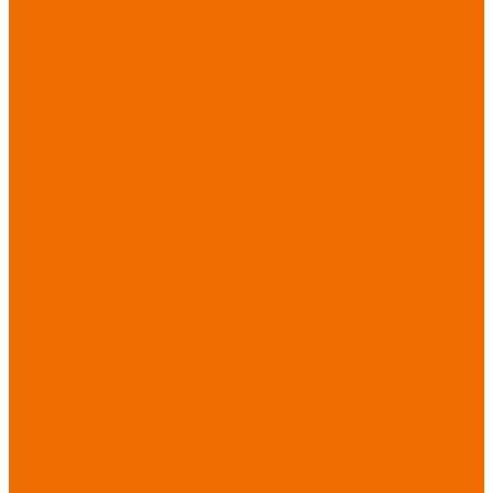
порезов
Перчатки
от повышенных
температур
Перчатки от
пониженных
температур
Перчатки
одноразовые
Перчатки от
термических
рисков
электрической дуги
Перчатки от
вибрации
Рукавицы
Текстиль/Мягкий
инвентарь
Комплекты
постельного белья
Полотенца
Одеяла/
Покрывала
Подушки
Ветошь
Матрасы
Хозтовары/
Инвентарь/Мебель