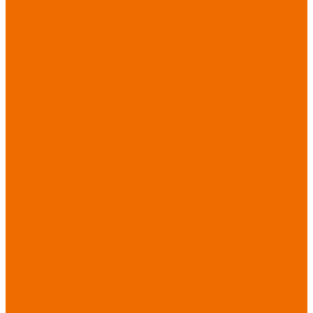
Спецобувь зимняя
Спецобувь
медицинская и
повседневная
Спецобувь
термостойкая
Спецобувь для
охранных структур
Спецобувь
влагозащитная
Спецобувь для
рыбалки, охоты,
туризма
Обувь для
дачи, сада, огорода
СИЗ
Защита головы
Защита лица и
органов зрения
Комбинезоны
защитные
Защита
органов дыхания
Защита органов
слуха
Защита от
падений с высоты
Фартуки,