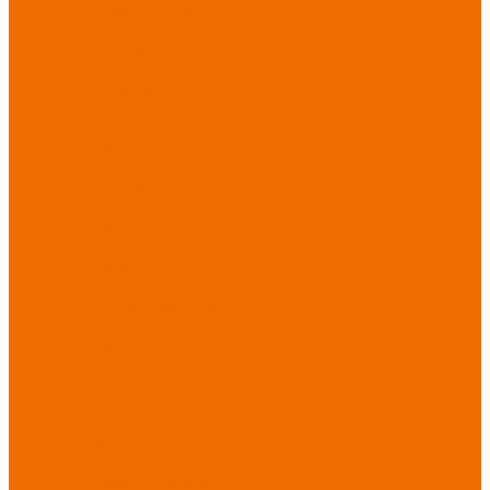
порезов
Перчатки
от повышенных
температур
Перчатки от
пониженных
температур
Перчатки
одноразовые
Перчатки от
термических
рисков
электрической дуги
Перчатки от
вибрации
Рукавицы
Текстиль/Мягкий
инвентарь
Комплекты
постельного белья
Полотенца
Одеяла/
Покрывала
Подушки
Ветошь
Матрасы
Хозтовары/
Инвентарь/Мебель