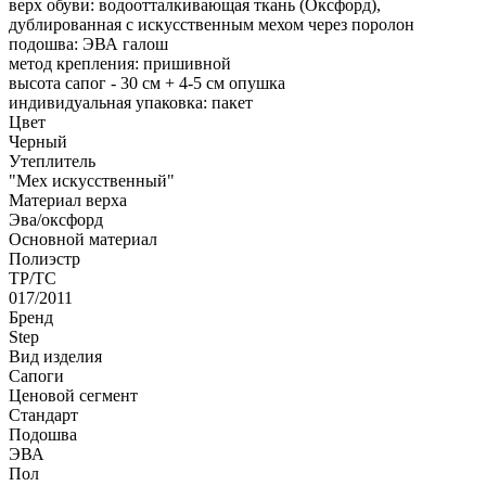
верх обуви: водоотталкивающая ткань (Оксфорд),
дублированная с искусственным мехом через поролон
подошва: ЭВА галош
метод крепления: пришивной
высота сапог - 30 см + 4-5 см опушка
индивидуальная упаковка: пакет
Цвет
Черный
Утеплитель
"Мех искусственный"
Материал верха
Эва/оксфорд
Оcновной материал
Полиэстр
ТР/ТС
017/2011
Бренд
Step
Вид изделия
Сапоги
Ценовой сегмент
Стандарт
Подошва
ЭВА
Пол