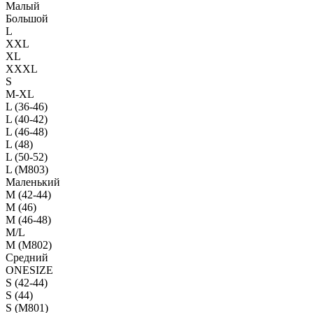
Малый
Большой
L
XXL
XL
XXXL
S
M-XL
L (36-46)
L (40-42)
L (46-48)
L (48)
L (50-52)
L (M803)
Маленький
М (42-44)
M (46)
M (46-48)
M/L
M (M802)
Средний
ONESIZE
S (42-44)
S (44)
S (M801)