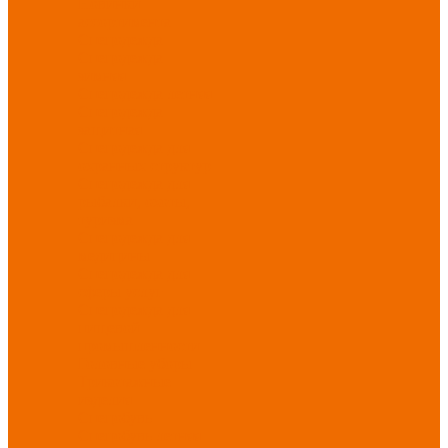
Новинки
ассортимента
Спецодежда
Спецодежда
зимняя
Спецодежда летняя
Спецодежда
защитная
Спецодежда для
охранных структур
Спецодежда для
рыбалки, охоты,
туризма
Спецодежда для
медицины
Спецодежда для
сферы услуг
Спецодежда для
пищевой
промышленности
Головные уборы
Трикотажные
изделия
Спецобувь
Спецобувь летняя