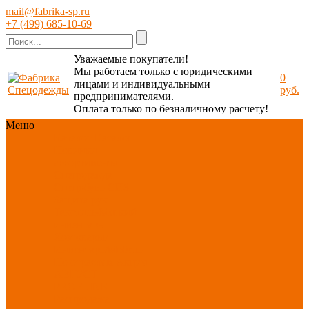
mail@fabrika-sp.ru
+7 (499) 685-10-69
Уважаемые покупатели!
Мы работаем только с юридическими
0
лицами и индивидуальными
руб.
предпринимателями.
Оплата только по безналичному расчету!
Меню
Каталог
Каталог
Новинки
ассортимента
Спецодежда
Спецобувь
СИЗ
Защита рук
Текстиль/Мягкий
инвентарь
Хозтовары/
Инвентарь/Мебель
По отраслям
Акция
АВГУСТ
PROFLINE
Распродажа