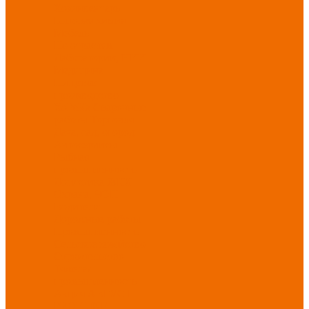
Хозинвентарь
Бытовая химия
Мебель
По отраслям
Лаборатории, НИИ
Медицина
Пищевое
производство
ХоРеКа
Сварочные
работы
Торговля
Дача, сад, огород
Автосервисы
Рыбная
промышленность
Логистика
ЖКХ
Охрана, ЧОП
Водители
Дорожные работы
Промышленность
Сельское хозяйство
Строительство
Тяжелая
промышленность
Акция АВГУСТ
PROFLINE