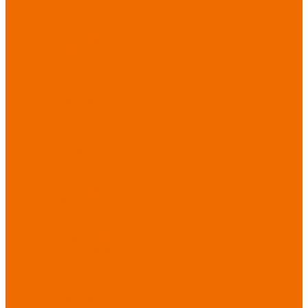
Новинки
ассортимента
Спецодежда
Спецодежда
зимняя
Спецодежда летняя
Спецодежда
защитная
Спецодежда для
охранных структур
Спецодежда для
рыбалки, охоты,
туризма
Спецодежда для
медицины
Спецодежда для
сферы услуг
Спецодежда для
пищевой
промышленности
Головные уборы
Трикотажные
изделия
Спецобувь
Спецобувь летняя