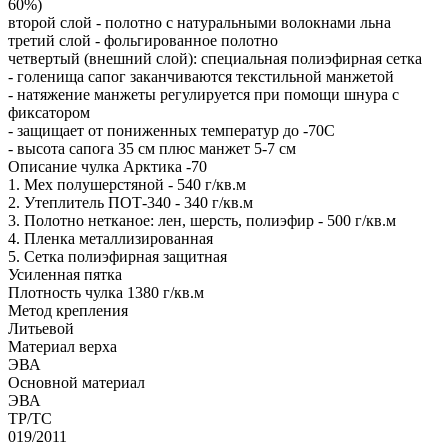
60%)
второй слой - полотно с натуральными волокнами льна
третий слой - фольгированное полотно
четвертый (внешний слой): специальная полиэфирная сетка
- голенища сапог заканчиваются текстильной манжетой
- натяжение манжеты регулируется при помощи шнура с
фиксатором
- защищает от пониженных температур до -70С
- высота сапога 35 см плюс манжет 5-7 см
Описание чулка Арктика -70
1. Мех полушерстяной - 540 г/кв.м
2. Утеплитель ПОТ-340 - 340 г/кв.м
3. Полотно нетканое: лен, шерсть, полиэфир - 500 г/кв.м
4. Пленка металлизированная
5. Сетка полиэфирная защитная
Усиленная пятка
Плотность чулка 1380 г/кв.м
Метод крепления
Литьевой
Материал верха
ЭВА
Оcновной материал
ЭВА
ТР/ТС
019/2011