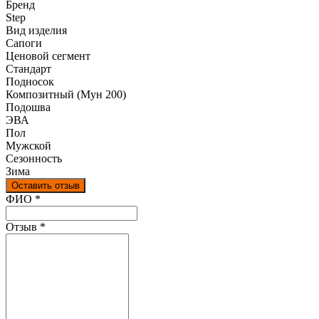
Бренд
Step
Вид изделия
Сапоги
Ценовой сегмент
Стандарт
Подносок
Композитный (Мун 200)
Подошва
ЭВА
Пол
Мужской
Сезонность
Зима
Оставить отзыв
Ваш отзыв был отправлен!
ФИО
*
Отзыв
*