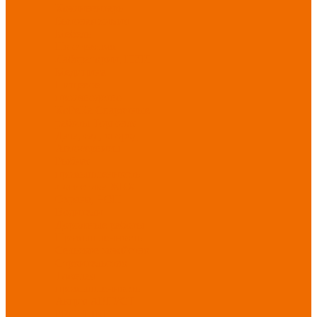
Хозинвентарь
Бытовая химия
Мебель
По отраслям
Лаборатории, НИИ
Медицина
Пищевое
производство
ХоРеКа
Сварочные
работы
Торговля
Дача, сад, огород
Автосервисы
Рыбная
промышленность
Логистика
ЖКХ
Охрана, ЧОП
Водители
Дорожные работы
Промышленность
Сельское хозяйство
Строительство
Тяжелая
промышленность
Акция АВГУСТ
PROFLINE