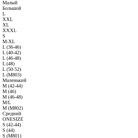
Малый
Большой
L
XXL
XL
XXXL
S
M-XL
L (36-46)
L (40-42)
L (46-48)
L (48)
L (50-52)
L (M803)
Маленький
М (42-44)
M (46)
M (46-48)
M/L
M (M802)
Средний
ONESIZE
S (42-44)
S (44)
S (M801)