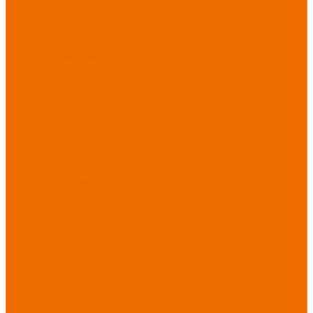
порезов
Перчатки
от повышенных
температур
Перчатки от
пониженных
температур
Перчатки
одноразовые
Перчатки от
термических
рисков
электрической дуги
Перчатки от
вибрации
Рукавицы
Текстиль/Мягкий
инвентарь
Комплекты
постельного белья
Полотенца
Одеяла/
Покрывала
Подушки
Ветошь
Матрасы
Хозтовары/
Инвентарь/Мебель