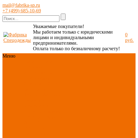
mail@fabrika-sp.ru
+7 (499) 685-10-69
Уважаемые покупатели!
Мы работаем только с юридическими
0
лицами и индивидуальными
руб.
предпринимателями.
Оплата только по безналичному расчету!
Меню
Каталог
Каталог
Новинки
ассортимента
Спецодежда
Спецобувь
СИЗ
Защита рук
Текстиль/Мягкий
инвентарь
Хозтовары/
Инвентарь/Мебель
По отраслям
Акция
АВГУСТ
PROFLINE
Распродажа