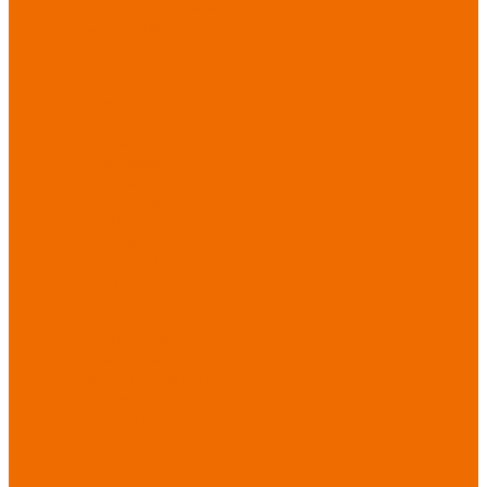
Спецобувь зимняя
Спецобувь
медицинская и
повседневная
Спецобувь
термостойкая
Спецобувь для
охранных структур
Спецобувь
влагозащитная
Спецобувь для
рыбалки, охоты,
туризма
Обувь для
дачи, сада, огорода
СИЗ
Защита головы
Защита лица и
органов зрения
Комбинезоны
защитные
Защита
органов дыхания
Защита органов
слуха
Защита от
падений с высоты
Фартуки,