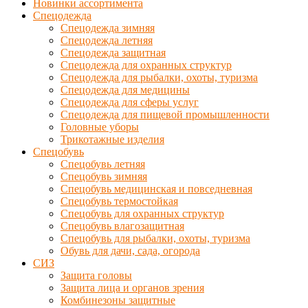
Новинки ассортимента
Спецодежда
Спецодежда зимняя
Спецодежда летняя
Спецодежда защитная
Спецодежда для охранных структур
Спецодежда для рыбалки, охоты, туризма
Спецодежда для медицины
Спецодежда для сферы услуг
Спецодежда для пищевой промышленности
Головные уборы
Трикотажные изделия
Спецобувь
Спецобувь летняя
Спецобувь зимняя
Спецобувь медицинская и повседневная
Спецобувь термостойкая
Спецобувь для охранных структур
Спецобувь влагозащитная
Спецобувь для рыбалки, охоты, туризма
Обувь для дачи, сада, огорода
СИЗ
Защита головы
Защита лица и органов зрения
Комбинезоны защитные