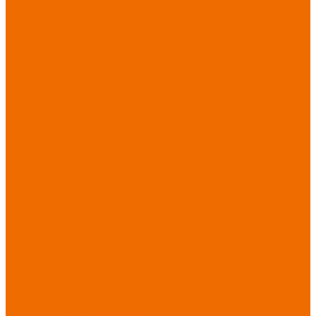
порезов
Перчатки
от повышенных
температур
Перчатки от
пониженных
температур
Перчатки
одноразовые
Перчатки от
термических
рисков
электрической дуги
Перчатки от
вибрации
Рукавицы
Текстиль/Мягкий
инвентарь
Комплекты
постельного белья
Полотенца
Одеяла/
Покрывала
Подушки
Ветошь
Матрасы
Хозтовары/
Инвентарь/Мебель