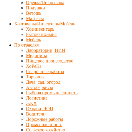
Одеяла/Покрывала
Подушки
Ветошь
Матрасы
Хозтовары/Инвентарь/Мебель
Хозинвентарь
Бытовая химия
Мебель
По отраслям
Лаборатории, НИИ
Медицина
Пищевое производство
ХоРеКа
Сварочные работы
Торговля
Дача, сад, огород
Автосервисы
Рыбная промышленность
Логистика
ЖКХ
Охрана, ЧОП
Водители
Дорожные работы
Промышленность
Сельское хозяйство