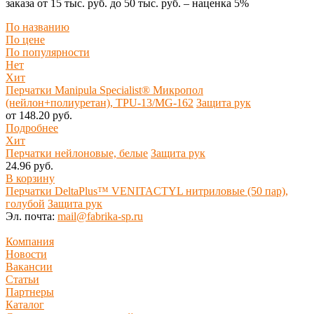
заказа
от 15 тыс. руб. до 50 тыс. руб.
– наценка
5%
По названию
По цене
По популярности
Нет
Хит
Перчатки Manipula Specialist® Микропол
(нейлон+полиуретан), TPU-13/MG-162
Защита рук
от 148.20 руб.
Подробнее
Хит
Перчатки нейлоновые, белые
Защита рук
24.96 руб.
В корзину
Перчатки DeltaPlus™ VENITACTYL нитриловые (50 пар),
голубой
Защита рук
Эл. почта:
mail@fabrika-sp.ru
Компания
Новости
Вакансии
Статьи
Партнеры
Каталог