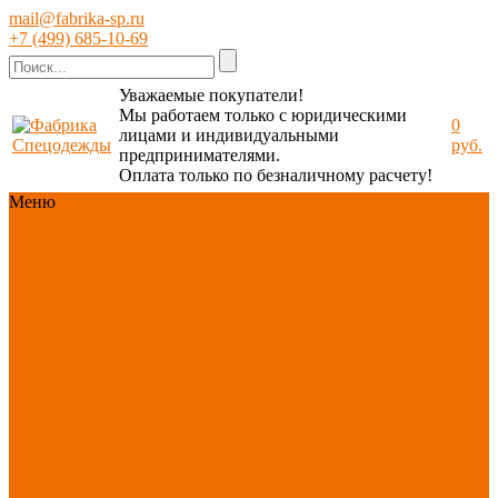
mail@fabrika-sp.ru
+7 (499) 685-10-69
Уважаемые покупатели!
Мы работаем только с юридическими
0
лицами и индивидуальными
руб.
предпринимателями.
Оплата только по безналичному расчету!
Меню
Каталог
Каталог
Новинки
ассортимента
Спецодежда
Спецобувь
СИЗ
Защита рук
Текстиль/Мягкий
инвентарь
Хозтовары/
Инвентарь/Мебель
По отраслям
Акция
АВГУСТ
PROFLINE
Распродажа