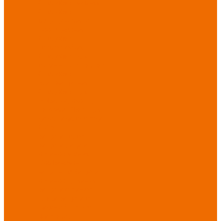
Спецобувь зимняя
Спецобувь
медицинская и
повседневная
Спецобувь
термостойкая
Спецобувь для
охранных структур
Спецобувь
влагозащитная
Спецобувь для
рыбалки, охоты,
туризма
Обувь для
дачи, сада, огорода
СИЗ
Защита головы
Защита лица и
органов зрения
Комбинезоны
защитные
Защита
органов дыхания
Защита органов
слуха
Защита от
падений с высоты
Фартуки,