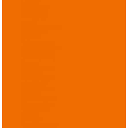
Новинки
ассортимента
Спецодежда
Спецодежда
зимняя
Спецодежда летняя
Спецодежда
защитная
Спецодежда для
охранных структур
Спецодежда для
рыбалки, охоты,
туризма
Спецодежда для
медицины
Спецодежда для
сферы услуг
Спецодежда для
пищевой
промышленности
Головные уборы
Трикотажные
изделия
Спецобувь
Спецобувь летняя