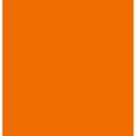
Хозинвентарь
Бытовая химия
Мебель
По отраслям
Лаборатории, НИИ
Медицина
Пищевое
производство
ХоРеКа
Сварочные
работы
Торговля
Дача, сад, огород
Автосервисы
Рыбная
промышленность
Логистика
ЖКХ
Охрана, ЧОП
Водители
Дорожные работы
Промышленность
Сельское хозяйство
Строительство
Тяжелая
промышленность
Акция АВГУСТ
PROFLINE