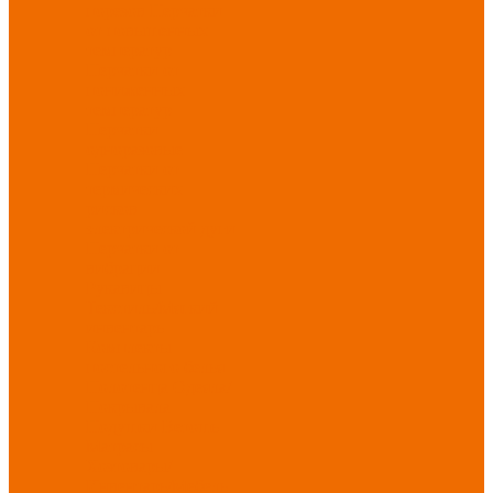
порезов
Перчатки
от повышенных
температур
Перчатки от
пониженных
температур
Перчатки
одноразовые
Перчатки от
термических
рисков
электрической дуги
Перчатки от
вибрации
Рукавицы
Текстиль/Мягкий
инвентарь
Комплекты
постельного белья
Полотенца
Одеяла/
Покрывала
Подушки
Ветошь
Матрасы
Хозтовары/
Инвентарь/Мебель