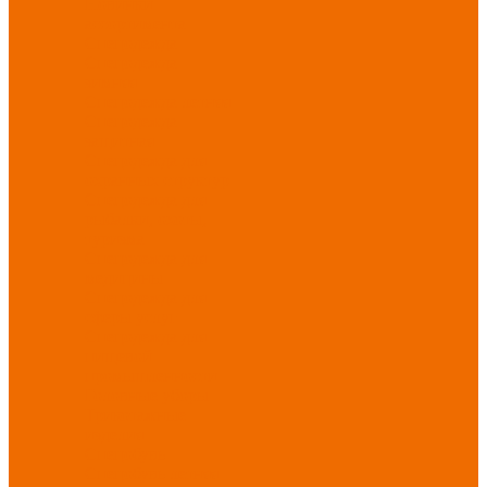
Новинки
ассортимента
Спецодежда
Спецодежда
зимняя
Спецодежда летняя
Спецодежда
защитная
Спецодежда для
охранных структур
Спецодежда для
рыбалки, охоты,
туризма
Спецодежда для
медицины
Спецодежда для
сферы услуг
Спецодежда для
пищевой
промышленности
Головные уборы
Трикотажные
изделия
Спецобувь
Спецобувь летняя