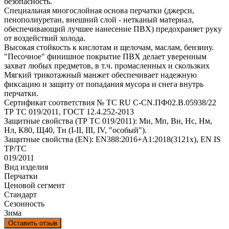
безопасность.
Специальная многослойная основа перчатки (джерси,
пенополиуретан, внешний слой - нетканый материал,
обеспечивающий лучшее нанесение ПВХ) предохраняет руку
от воздействий холода.
Высокая стойкость к кислотам и щелочам, маслам, бензину.
"Песочное" финишное покрытие ПВХ делает уверенным
захват любых предметов, в т.ч. промасленных и скользких
Мягкий трикотажный манжет обеспечивает надежную
фиксацию и защиту от попадания мусора и снега внутрь
перчатки.
Сертификат соответствия № ТС RU C-CN.ПФ02.В.05938/22
ТР ТС 019/2011, ГОСТ 12.4.252-2013
Защитные свойства (ТР ТС 019/2011): Ми, Мп, Вн, Нс, Нм,
Нл, К80, Щ40, Тн (I-II, III, IV, "особый").
Защитные свойства (EN): EN388:2016+А1:2018(3121х), EN IS
ТР/ТС
019/2011
Вид изделия
Перчатки
Ценовой сегмент
Стандарт
Сезонность
Зима
Оставить отзыв