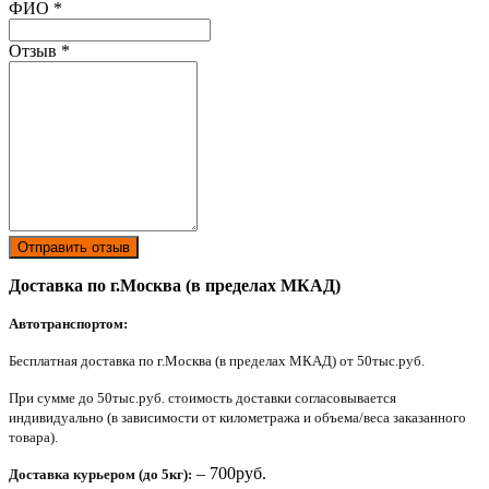
Ваш отзыв был отправлен!
ФИО
*
Отзыв
*
Отправить отзыв
Доставка по г.Москва (в пределах МКАД)
Автотранспортом:
Бесплатная доставка по г.Москва (в пределах МКАД) от 50тыс.руб.
При сумме до 50тыс.руб. стоимость доставки согласовывается
индивидуально (в зависимости от километража и объема/веса заказанного
товара).
– 700руб.
Доставка курьером (до 5кг):