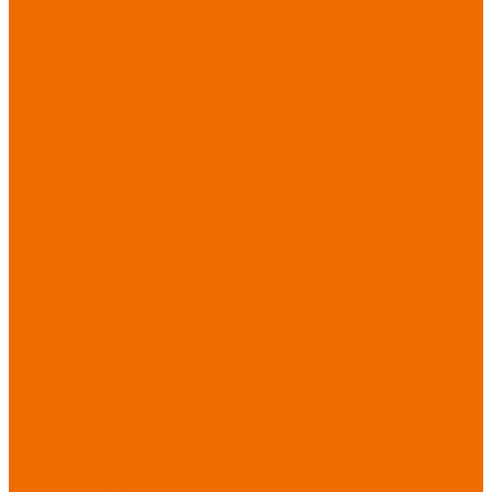
Спецобувь зимняя
Спецобувь
медицинская и
повседневная
Спецобувь
термостойкая
Спецобувь для
охранных структур
Спецобувь
влагозащитная
Спецобувь для
рыбалки, охоты,
туризма
Обувь для
дачи, сада, огорода
СИЗ
Защита головы
Защита лица и
органов зрения
Комбинезоны
защитные
Защита
органов дыхания
Защита органов
слуха
Защита от
падений с высоты
Фартуки,