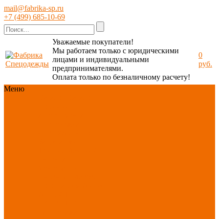
mail@fabrika-sp.ru
+7 (499) 685-10-69
Уважаемые покупатели!
Мы работаем только с юридическими
0
лицами и индивидуальными
руб.
предпринимателями.
Оплата только по безналичному расчету!
Меню
Каталог
Каталог
Новинки
ассортимента
Спецодежда
Спецобувь
СИЗ
Защита рук
Текстиль/Мягкий
инвентарь
Хозтовары/
Инвентарь/Мебель
По отраслям
Акция
АВГУСТ
PROFLINE
Распродажа