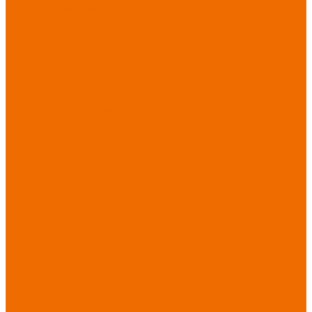
Хозинвентарь
Бытовая химия
Мебель
По отраслям
Лаборатории, НИИ
Медицина
Пищевое
производство
ХоРеКа
Сварочные
работы
Торговля
Дача, сад, огород
Автосервисы
Рыбная
промышленность
Логистика
ЖКХ
Охрана, ЧОП
Водители
Дорожные работы
Промышленность
Сельское хозяйство
Строительство
Тяжелая
промышленность
Акция АВГУСТ
PROFLINE