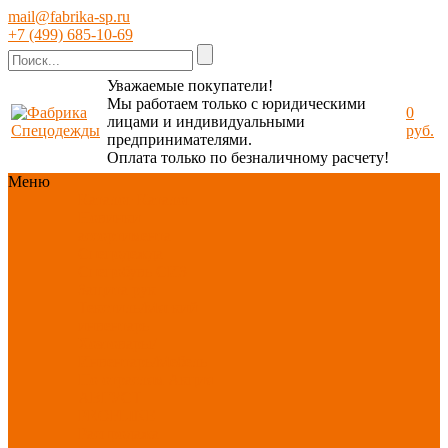
mail@fabrika-sp.ru
+7 (499) 685-10-69
Уважаемые покупатели!
Мы работаем только с юридическими
0
лицами и индивидуальными
руб.
предпринимателями.
Оплата только по безналичному расчету!
Меню
Каталог
Каталог
Новинки
ассортимента
Спецодежда
Спецобувь
СИЗ
Защита рук
Текстиль/Мягкий
инвентарь
Хозтовары/
Инвентарь/Мебель
По отраслям
Акция
АВГУСТ
PROFLINE
Распродажа