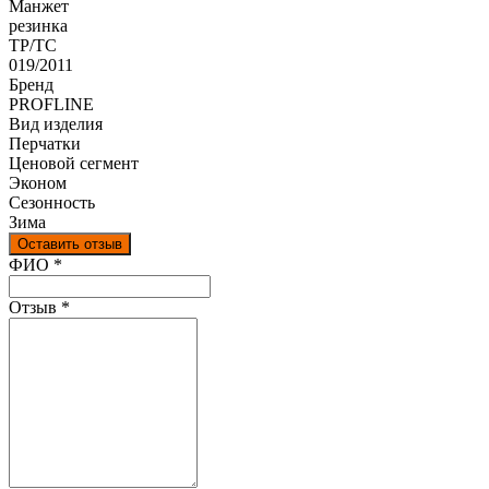
Манжет
резинка
ТР/ТС
019/2011
Бренд
PROFLINE
Вид изделия
Перчатки
Ценовой сегмент
Эконом
Сезонность
Зима
Оставить отзыв
Ваш отзыв был отправлен!
ФИО
*
Отзыв
*