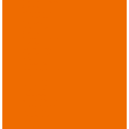
Спецобувь зимняя
Спецобувь
медицинская и
повседневная
Спецобувь
термостойкая
Спецобувь для
охранных структур
Спецобувь
влагозащитная
Спецобувь для
рыбалки, охоты,
туризма
Обувь для
дачи, сада, огорода
СИЗ
Защита головы
Защита лица и
органов зрения
Комбинезоны
защитные
Защита
органов дыхания
Защита органов
слуха
Защита от
падений с высоты
Фартуки,