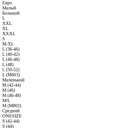
Евро
Малый
Большой
L
XXL
XL
XXXL
S
M-XL
L (36-46)
L (40-42)
L (46-48)
L (48)
L (50-52)
L (M803)
Маленький
М (42-44)
M (46)
M (46-48)
M/L
M (M802)
Средний
ONESIZE
S (42-44)
S (44)