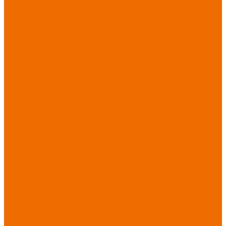
Новинки
ассортимента
Спецодежда
Спецодежда
зимняя
Спецодежда летняя
Спецодежда
защитная
Спецодежда для
охранных структур
Спецодежда для
рыбалки, охоты,
туризма
Спецодежда для
медицины
Спецодежда для
сферы услуг
Спецодежда для
пищевой
промышленности
Головные уборы
Трикотажные
изделия
Спецобувь
Спецобувь летняя