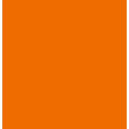
Хозинвентарь
Бытовая химия
Мебель
По отраслям
Лаборатории, НИИ
Медицина
Пищевое
производство
ХоРеКа
Сварочные
работы
Торговля
Дача, сад, огород
Автосервисы
Рыбная
промышленность
Логистика
ЖКХ
Охрана, ЧОП
Водители
Дорожные работы
Промышленность
Сельское хозяйство
Строительство
Тяжелая
промышленность
Акция АВГУСТ
PROFLINE