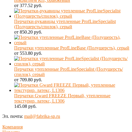
покрытием КП, оранжевый
от 377.52 руб.
Перчатки-рукавицы утепленные ProfLineSpecialist
(Полушерсть/спилок), серый
от 850.20 руб.
Перчатки утепленные ProfLineBase (Полушерсть), серый
от 553.80 руб.
Перчатки утепленные ProfLineSpecialist (Полушерсть/
спилок), серый
от 709.80 руб.
Перчатки Gward FREEZE Первый, утепленные
текстурир. латекс, L1306
145.08 руб.
Эл. почта:
mail@fabrika-sp.ru
Компания