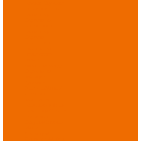
порезов
Перчатки
от повышенных
температур
Перчатки от
пониженных
температур
Перчатки
одноразовые
Перчатки от
термических
рисков
электрической дуги
Перчатки от
вибрации
Рукавицы
Текстиль/Мягкий
инвентарь
Комплекты
постельного белья
Полотенца
Одеяла/
Покрывала
Подушки
Ветошь
Матрасы
Хозтовары/
Инвентарь/Мебель