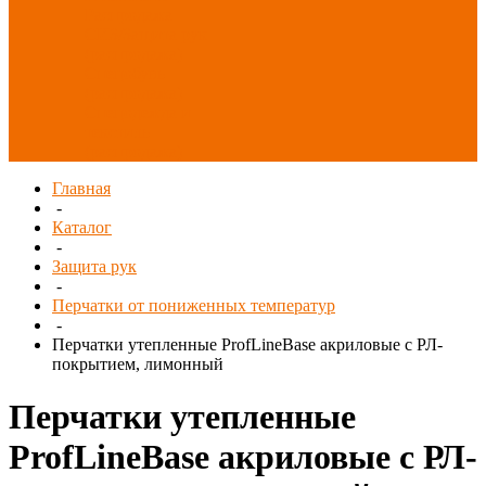
Распродажа
СИЗ/Защита рук
(распродажа)
Спецобувь
(распродажа)
Спецодежда и
текстиль
(распродажа)
Главная
-
Каталог
-
Защита рук
-
Перчатки от пониженных температур
-
Перчатки утепленные ProfLineBase акриловые с РЛ-
покрытием, лимонный
Перчатки утепленные
ProfLineBase акриловые с РЛ-