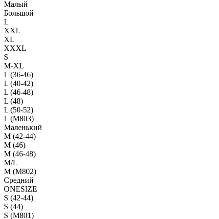
Малый
Большой
L
XXL
XL
XXXL
S
M-XL
L (36-46)
L (40-42)
L (46-48)
L (48)
L (50-52)
L (M803)
Маленький
М (42-44)
M (46)
M (46-48)
M/L
M (M802)
Средний
ONESIZE
S (42-44)
S (44)
S (M801)