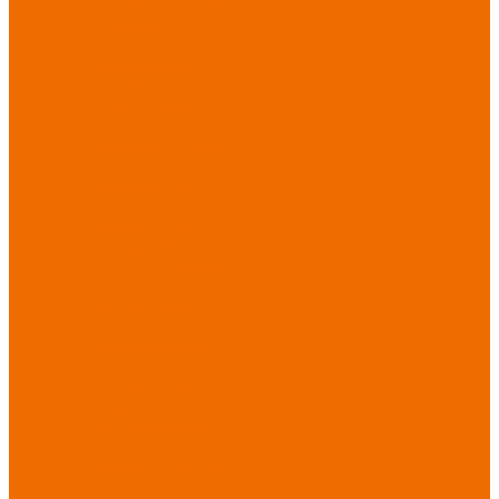
Спецобувь зимняя
Спецобувь
медицинская и
повседневная
Спецобувь
термостойкая
Спецобувь для
охранных структур
Спецобувь
влагозащитная
Спецобувь для
рыбалки, охоты,
туризма
Обувь для
дачи, сада, огорода
СИЗ
Защита головы
Защита лица и
органов зрения
Комбинезоны
защитные
Защита
органов дыхания
Защита органов
слуха
Защита от
падений с высоты
Фартуки,