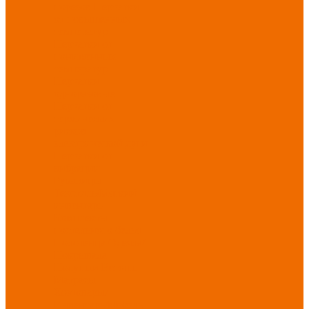
порезов
Перчатки
от повышенных
температур
Перчатки от
пониженных
температур
Перчатки
одноразовые
Перчатки от
термических
рисков
электрической дуги
Перчатки от
вибрации
Рукавицы
Текстиль/Мягкий
инвентарь
Комплекты
постельного белья
Полотенца
Одеяла/
Покрывала
Подушки
Ветошь
Матрасы
Хозтовары/
Инвентарь/Мебель