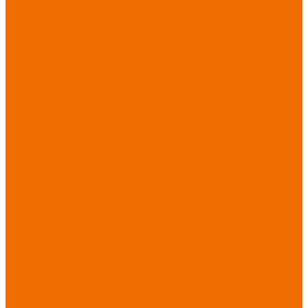
Новинки
ассортимента
Спецодежда
Спецодежда
зимняя
Спецодежда летняя
Спецодежда
защитная
Спецодежда для
охранных структур
Спецодежда для
рыбалки, охоты,
туризма
Спецодежда для
медицины
Спецодежда для
сферы услуг
Спецодежда для
пищевой
промышленности
Головные уборы
Трикотажные
изделия
Спецобувь
Спецобувь летняя