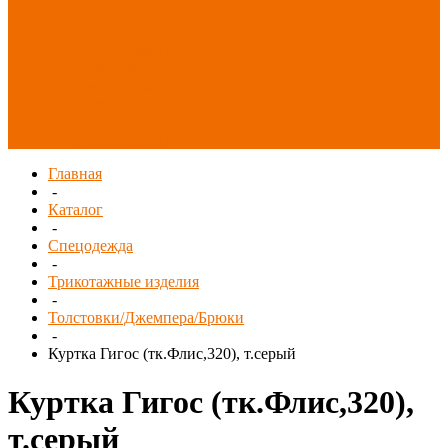
Распродажа
СИЗ/Защита рук
(распродажа)
Спецобувь
(распродажа)
Спецодежда и
текстиль
(распродажа)
Главная
-
Каталог
-
Спецодежда
-
Трикотажные изделия
-
Толстовки/Джемпера/Брюки
-
Куртка Гигос (тк.Флис,320), т.серый
Куртка Гигос (тк.Флис,320),
т.серый