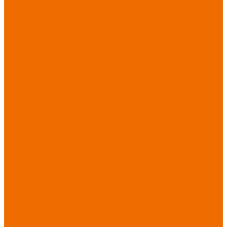
Хозинвентарь
Бытовая химия
Мебель
По отраслям
Лаборатории, НИИ
Медицина
Пищевое
производство
ХоРеКа
Сварочные
работы
Торговля
Дача, сад, огород
Автосервисы
Рыбная
промышленность
Логистика
ЖКХ
Охрана, ЧОП
Водители
Дорожные работы
Промышленность
Сельское хозяйство
Строительство
Тяжелая
промышленность
Акция АВГУСТ
PROFLINE