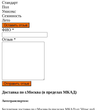
Стандарт
Пол
Унисекс
Сезонность
Лето
Оставить отзыв
Ваш отзыв был отправлен!
ФИО
*
Отзыв
*
Отправить отзыв
Доставка по г.Москва (в пределах МКАД)
Автотранспортом:
Бесплатная доставка по г.Москва (в пределах МКАД) от 50тыс.руб.