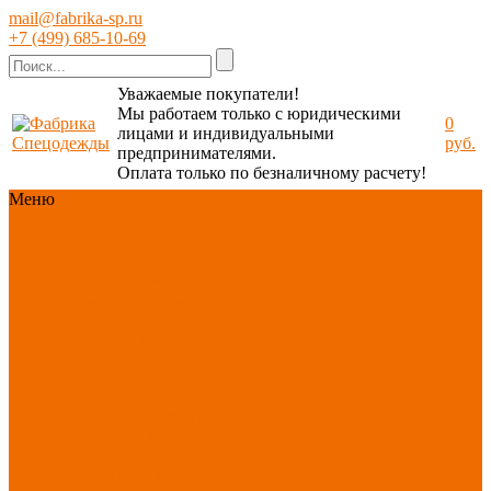
mail@fabrika-sp.ru
+7 (499) 685-10-69
Уважаемые покупатели!
Мы работаем только с юридическими
0
лицами и индивидуальными
руб.
предпринимателями.
Оплата только по безналичному расчету!
Меню
Каталог
Каталог
Новинки
ассортимента
Спецодежда
Спецобувь
СИЗ
Защита рук
Текстиль/Мягкий
инвентарь
Хозтовары/
Инвентарь/Мебель
По отраслям
Акция
АВГУСТ
PROFLINE
Распродажа