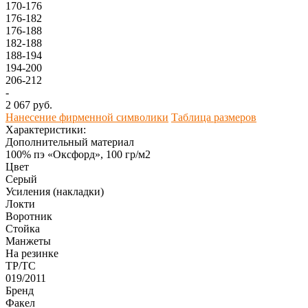
170-176
176-182
176-188
182-188
188-194
194-200
206-212
-
2 067 руб.
Нанесение фирменной символики
Таблица размеров
Характеристики:
Дополнительный материал
100% пэ «Оксфорд», 100 гр/м2
Цвет
Серый
Усиления (накладки)
Локти
Воротник
Стойка
Манжеты
На резинке
ТР/ТС
019/2011
Бренд
Факел