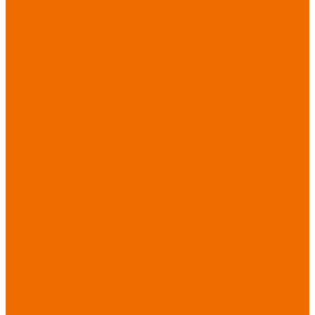
порезов
Перчатки
от повышенных
температур
Перчатки от
пониженных
температур
Перчатки
одноразовые
Перчатки от
термических
рисков
электрической дуги
Перчатки от
вибрации
Рукавицы
Текстиль/Мягкий
инвентарь
Комплекты
постельного белья
Полотенца
Одеяла/
Покрывала
Подушки
Ветошь
Матрасы
Хозтовары/
Инвентарь/Мебель