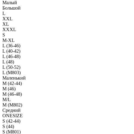
Малый
Большой
L
XXL
XL
XXXL
S
M-XL
L (36-46)
L (40-42)
L (46-48)
L (48)
L (50-52)
L (M803)
Маленький
М (42-44)
M (46)
M (46-48)
M/L
M (M802)
Средний
ONESIZE
S (42-44)
S (44)
S (M801)