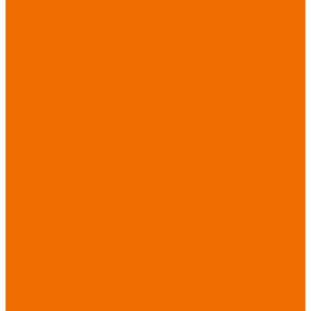
Новинки
ассортимента
Спецодежда
Спецодежда
зимняя
Спецодежда летняя
Спецодежда
защитная
Спецодежда для
охранных структур
Спецодежда для
рыбалки, охоты,
туризма
Спецодежда для
медицины
Спецодежда для
сферы услуг
Спецодежда для
пищевой
промышленности
Головные уборы
Трикотажные
изделия
Спецобувь
Спецобувь летняя