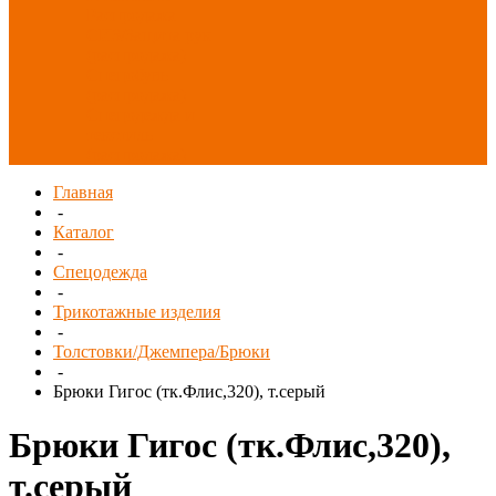
Распродажа
СИЗ/Защита рук
(распродажа)
Спецобувь
(распродажа)
Спецодежда и
текстиль
(распродажа)
Главная
-
Каталог
-
Спецодежда
-
Трикотажные изделия
-
Толстовки/Джемпера/Брюки
-
Брюки Гигос (тк.Флис,320), т.серый
Брюки Гигос (тк.Флис,320),
т.серый