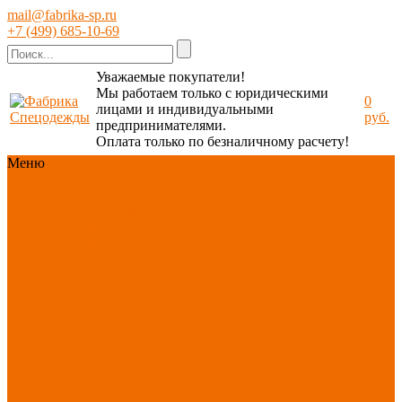
mail@fabrika-sp.ru
+7 (499) 685-10-69
Уважаемые покупатели!
Мы работаем только с юридическими
0
лицами и индивидуальными
руб.
предпринимателями.
Оплата только по безналичному расчету!
Меню
Каталог
Каталог
Новинки
ассортимента
Спецодежда
Спецобувь
СИЗ
Защита рук
Текстиль/Мягкий
инвентарь
Хозтовары/
Инвентарь/Мебель
По отраслям
Акция
АВГУСТ
PROFLINE
Распродажа