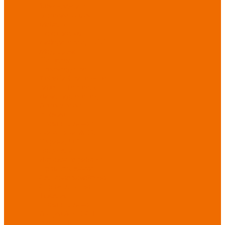
Хозинвентарь
Бытовая химия
Мебель
По отраслям
Лаборатории, НИИ
Медицина
Пищевое
производство
ХоРеКа
Сварочные
работы
Торговля
Дача, сад, огород
Автосервисы
Рыбная
промышленность
Логистика
ЖКХ
Охрана, ЧОП
Водители
Дорожные работы
Промышленность
Сельское хозяйство
Строительство
Тяжелая
промышленность
Акция АВГУСТ
PROFLINE