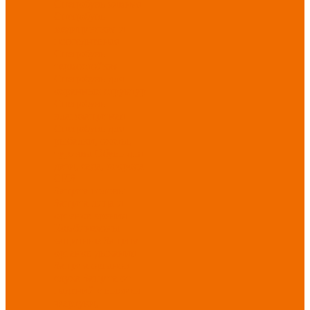
Спецобувь зимняя
Спецобувь
медицинская и
повседневная
Спецобувь
термостойкая
Спецобувь для
охранных структур
Спецобувь
влагозащитная
Спецобувь для
рыбалки, охоты,
туризма
Обувь для
дачи, сада, огорода
СИЗ
Защита головы
Защита лица и
органов зрения
Комбинезоны
защитные
Защита
органов дыхания
Защита органов
слуха
Защита от
падений с высоты
Фартуки,