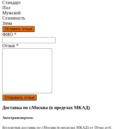
Стандарт
Пол
Мужской
Сезонность
Зима
Оставить отзыв
Ваш отзыв был отправлен!
ФИО
*
Отзыв
*
Отправить отзыв
Доставка по г.Москва (в пределах МКАД)
Автотранспортом:
Бесплатная доставка по г.Москва (в пределах МКАД) от 50тыс.руб.