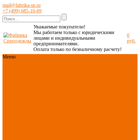
mail@fabrika-sp.ru
+7 (499) 685-10-69
Уважаемые покупатели!
Мы работаем только с юридическими
0
лицами и индивидуальными
руб.
предпринимателями.
Оплата только по безналичному расчету!
Меню
Каталог
Каталог
Новинки
ассортимента
Спецодежда
Спецобувь
СИЗ
Защита рук
Текстиль/Мягкий
инвентарь
Хозтовары/
Инвентарь/Мебель
По отраслям
Акция
АВГУСТ
PROFLINE
Распродажа