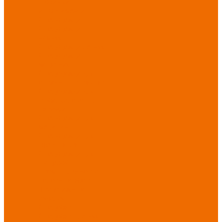
Новинки
ассортимента
Спецодежда
Спецодежда
зимняя
Спецодежда летняя
Спецодежда
защитная
Спецодежда для
охранных структур
Спецодежда для
рыбалки, охоты,
туризма
Спецодежда для
медицины
Спецодежда для
сферы услуг
Спецодежда для
пищевой
промышленности
Головные уборы
Трикотажные
изделия
Спецобувь
Спецобувь летняя