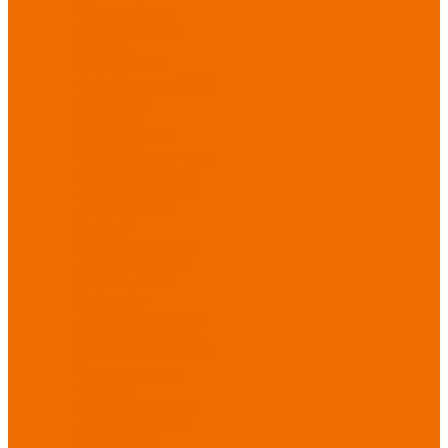
Хозинвентарь
Бытовая химия
Мебель
По отраслям
Лаборатории, НИИ
Медицина
Пищевое
производство
ХоРеКа
Сварочные
работы
Торговля
Дача, сад, огород
Автосервисы
Рыбная
промышленность
Логистика
ЖКХ
Охрана, ЧОП
Водители
Дорожные работы
Промышленность
Сельское хозяйство
Строительство
Тяжелая
промышленность
Акция АВГУСТ
PROFLINE