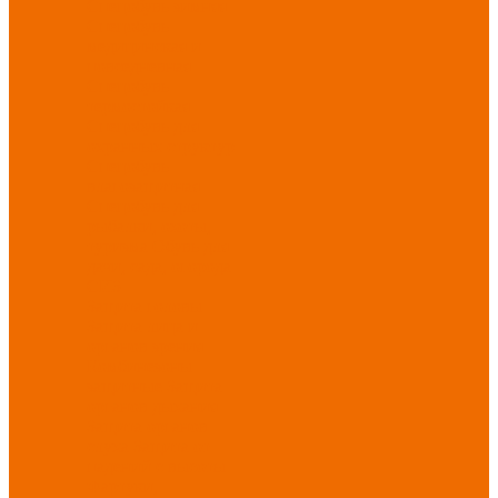
Спецобувь зимняя
Спецобувь
медицинская и
повседневная
Спецобувь
термостойкая
Спецобувь для
охранных структур
Спецобувь
влагозащитная
Спецобувь для
рыбалки, охоты,
туризма
Обувь для
дачи, сада, огорода
СИЗ
Защита головы
Защита лица и
органов зрения
Комбинезоны
защитные
Защита
органов дыхания
Защита органов
слуха
Защита от
падений с высоты
Фартуки,