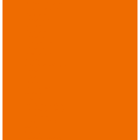
порезов
Перчатки
от повышенных
температур
Перчатки от
пониженных
температур
Перчатки
одноразовые
Перчатки от
термических
рисков
электрической дуги
Перчатки от
вибрации
Рукавицы
Текстиль/Мягкий
инвентарь
Комплекты
постельного белья
Полотенца
Одеяла/
Покрывала
Подушки
Ветошь
Матрасы
Хозтовары/
Инвентарь/Мебель