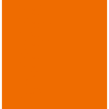
Новинки
ассортимента
Спецодежда
Спецодежда
зимняя
Спецодежда летняя
Спецодежда
защитная
Спецодежда для
охранных структур
Спецодежда для
рыбалки, охоты,
туризма
Спецодежда для
медицины
Спецодежда для
сферы услуг
Спецодежда для
пищевой
промышленности
Головные уборы
Трикотажные
изделия
Спецобувь
Спецобувь летняя