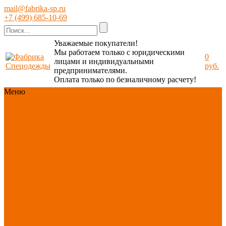
mail@fabrika-sp.ru
+7 (499) 685-10-69
Уважаемые покупатели!
Мы работаем только с юридическими
0
лицами и индивидуальными
руб.
предпринимателями.
Оплата только по безналичному расчету!
Меню
Каталог
Каталог
Новинки
ассортимента
Спецодежда
Спецобувь
СИЗ
Защита рук
Текстиль/Мягкий
инвентарь
Хозтовары/
Инвентарь/Мебель
По отраслям
Акция
АВГУСТ
PROFLINE
Распродажа