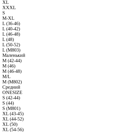
XL
XXXL
S
M-XL
L (36-46)
L (40-42)
L (46-48)
L (48)
L (50-52)
L (M803)
Маленький
М (42-44)
M (46)
M (46-48)
M/L
M (M802)
Средний
ONESIZE
S (42-44)
S (44)
S (M801)
XL (43-45)
XL (44-52)
XL (50)
XL (54-56)