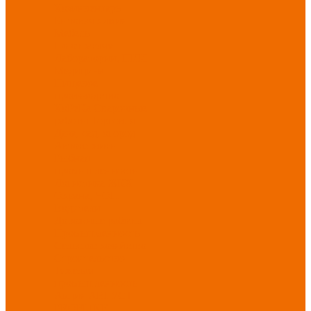
Хозинвентарь
Бытовая химия
Мебель
По отраслям
Лаборатории, НИИ
Медицина
Пищевое
производство
ХоРеКа
Сварочные
работы
Торговля
Дача, сад, огород
Автосервисы
Рыбная
промышленность
Логистика
ЖКХ
Охрана, ЧОП
Водители
Дорожные работы
Промышленность
Сельское хозяйство
Строительство
Тяжелая
промышленность
Акция АВГУСТ
PROFLINE