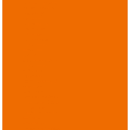
порезов
Перчатки
от повышенных
температур
Перчатки от
пониженных
температур
Перчатки
одноразовые
Перчатки от
термических
рисков
электрической дуги
Перчатки от
вибрации
Рукавицы
Текстиль/Мягкий
инвентарь
Комплекты
постельного белья
Полотенца
Одеяла/
Покрывала
Подушки
Ветошь
Матрасы
Хозтовары/
Инвентарь/Мебель