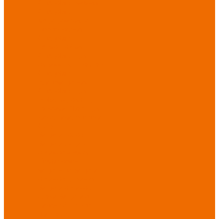
Спецобувь зимняя
Спецобувь
медицинская и
повседневная
Спецобувь
термостойкая
Спецобувь для
охранных структур
Спецобувь
влагозащитная
Спецобувь для
рыбалки, охоты,
туризма
Обувь для
дачи, сада, огорода
СИЗ
Защита головы
Защита лица и
органов зрения
Комбинезоны
защитные
Защита
органов дыхания
Защита органов
слуха
Защита от
падений с высоты
Фартуки,