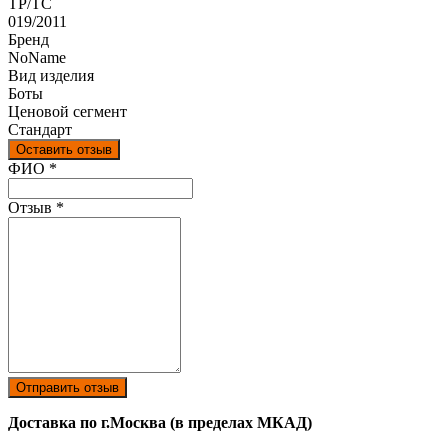
ТР/ТС
019/2011
Бренд
NoName
Вид изделия
Боты
Ценовой сегмент
Стандарт
Оставить отзыв
Ваш отзыв был отправлен!
ФИО
*
Отзыв
*
Отправить отзыв
Доставка по г.Москва (в пределах МКАД)