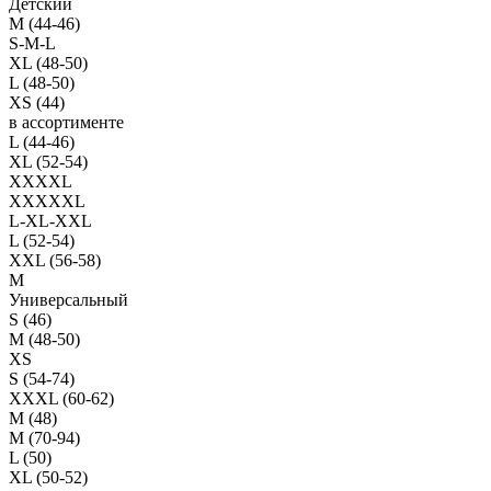
Детский
M (44-46)
S-M-L
XL (48-50)
L (48-50)
XS (44)
в ассортименте
L (44-46)
XL (52-54)
XXXXL
XXXXXL
L-XL-XXL
L (52-54)
XXL (56-58)
M
Универсальный
S (46)
M (48-50)
XS
S (54-74)
XXXL (60-62)
M (48)
M (70-94)
L (50)
XL (50-52)