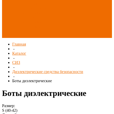
Распродажа
СИЗ/Защита рук
(распродажа)
Спецобувь
(распродажа)
Спецодежда и
текстиль
(распродажа)
Главная
-
Каталог
-
СИЗ
-
Диэлектрические средства безопасности
-
Боты диэлектрические
Боты диэлектрические
Размер:
S (40-42)