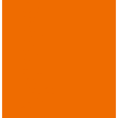
порезов
Перчатки
от повышенных
температур
Перчатки от
пониженных
температур
Перчатки
одноразовые
Перчатки от
термических
рисков
электрической дуги
Перчатки от
вибрации
Рукавицы
Текстиль/Мягкий
инвентарь
Комплекты
постельного белья
Полотенца
Одеяла/
Покрывала
Подушки
Ветошь
Матрасы
Хозтовары/
Инвентарь/Мебель