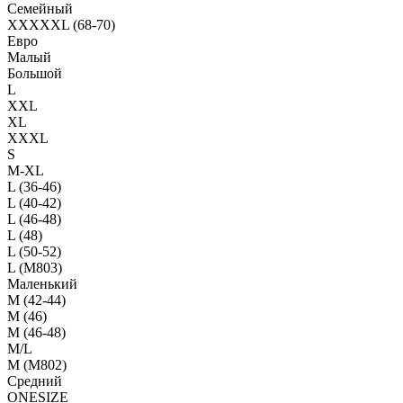
Семейный
XXXXXL (68-70)
Евро
Малый
Большой
L
XXL
XL
XXXL
S
M-XL
L (36-46)
L (40-42)
L (46-48)
L (48)
L (50-52)
L (M803)
Маленький
М (42-44)
M (46)
M (46-48)
M/L
M (M802)
Средний
ONESIZE