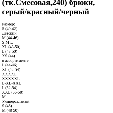
(тк.Смесовая,240) брюки,
серый/красный/черный
Размер:
S (40-42)
Детский
M (44-46)
S-M-L
XL (48-50)
L (48-50)
XS (44)
в ассортименте
L (44-46)
XL (52-54)
XXXXL
XXXXXL
L-XL-XXL
L (52-54)
XXL (56-58)
M
Универсальный
S (46)
M (48-50)