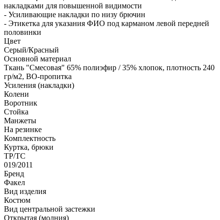
накладками для повышенной видимости
- Усиливающие накладки по низу брючин
- Этикетка для указания ФИО под карманом левой передней
половинки
Цвет
Серый/Красный
Основной материал
Ткань "Смесовая" 65% полиэфир / 35% хлопок, плотность 240
гр/м2, ВО-пропитка
Усиления (накладки)
Колени
Воротник
Стойка
Манжеты
На резинке
Комплектность
Куртка, брюки
ТР/ТС
019/2011
Бренд
Факел
Вид изделия
Костюм
Вид центральной застежки
Открытая (молния)