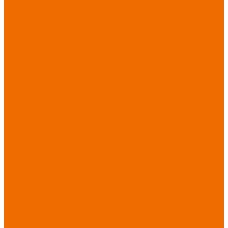
Хозинвентарь
Бытовая химия
Мебель
По отраслям
Лаборатории, НИИ
Медицина
Пищевое
производство
ХоРеКа
Сварочные
работы
Торговля
Дача, сад, огород
Автосервисы
Рыбная
промышленность
Логистика
ЖКХ
Охрана, ЧОП
Водители
Дорожные работы
Промышленность
Сельское хозяйство
Строительство
Тяжелая
промышленность
Акция АВГУСТ
PROFLINE