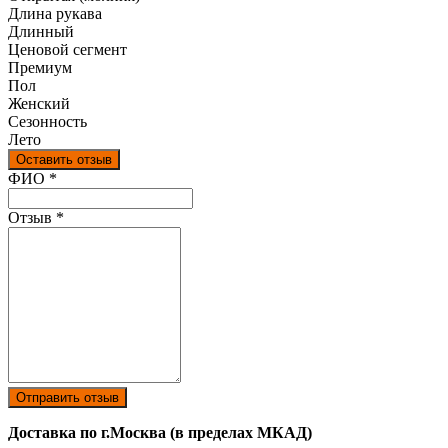
Длина рукава
Длинный
Ценовой сегмент
Премиум
Пол
Женский
Сезонность
Лето
Оставить отзыв
Ваш отзыв был отправлен!
ФИО
*
Отзыв
*
Отправить отзыв
Доставка по г.Москва (в пределах МКАД)