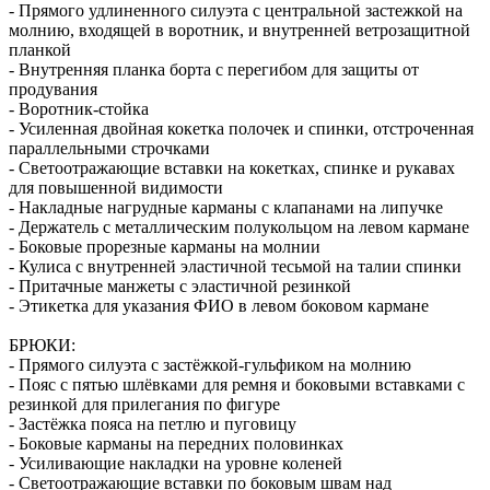
- Прямого удлиненного силуэта с центральной застежкой на
молнию, входящей в воротник, и внутренней ветрозащитной
планкой
- Внутренняя планка борта с перегибом для защиты от
продувания
- Воротник-стойка
- Усиленная двойная кокетка полочек и спинки, отстроченная
параллельными строчками
- Светоотражающие вставки на кокетках, спинке и рукавах
для повышенной видимости
- Накладные нагрудные карманы с клапанами на липучке
- Держатель с металлическим полукольцом на левом кармане
- Боковые прорезные карманы на молнии
- Кулиса с внутренней эластичной тесьмой на талии спинки
- Притачные манжеты с эластичной резинкой
- Этикетка для указания ФИО в левом боковом кармане
БРЮКИ:
- Прямого силуэта с застёжкой-гульфиком на молнию
- Пояс с пятью шлёвками для ремня и боковыми вставками с
резинкой для прилегания по фигуре
- Застёжка пояса на петлю и пуговицу
- Боковые карманы на передних половинках
- Усиливающие накладки на уровне коленей
- Светоотражающие вставки по боковым швам над