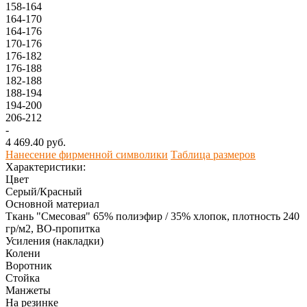
158-164
164-170
164-176
170-176
176-182
176-188
182-188
188-194
194-200
206-212
-
4 469.40 руб.
Нанесение фирменной символики
Таблица размеров
Характеристики:
Цвет
Серый/Красный
Основной материал
Ткань "Смесовая" 65% полиэфир / 35% хлопок, плотность 240
гр/м2, ВО-пропитка
Усиления (накладки)
Колени
Воротник
Стойка
Манжеты
На резинке