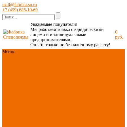
mail@fabrika-sp.ru
+7 (499) 685-10-69
Уважаемые покупатели!
Мы работаем только с юридическими
0
лицами и индивидуальными
руб.
предпринимателями.
Оплата только по безналичному расчету!
Меню
Каталог
Каталог
Новинки
ассортимента
Спецодежда
Спецобувь
СИЗ
Защита рук
Текстиль/Мягкий
инвентарь
Хозтовары/
Инвентарь/Мебель
По отраслям
Акция
АВГУСТ
PROFLINE
Распродажа