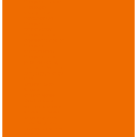
Спецобувь зимняя
Спецобувь
медицинская и
повседневная
Спецобувь
термостойкая
Спецобувь для
охранных структур
Спецобувь
влагозащитная
Спецобувь для
рыбалки, охоты,
туризма
Обувь для
дачи, сада, огорода
СИЗ
Защита головы
Защита лица и
органов зрения
Комбинезоны
защитные
Защита
органов дыхания
Защита органов
слуха
Защита от
падений с высоты
Фартуки,