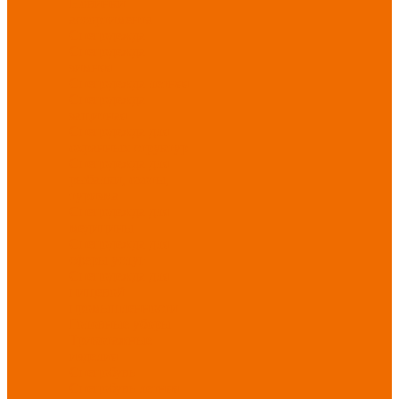
Новинки
ассортимента
Спецодежда
Спецодежда
зимняя
Спецодежда летняя
Спецодежда
защитная
Спецодежда для
охранных структур
Спецодежда для
рыбалки, охоты,
туризма
Спецодежда для
медицины
Спецодежда для
сферы услуг
Спецодежда для
пищевой
промышленности
Головные уборы
Трикотажные
изделия
Спецобувь
Спецобувь летняя