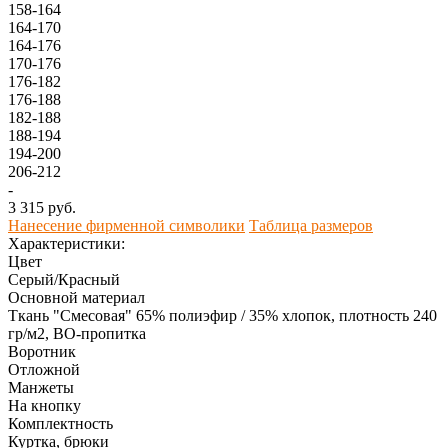
158-164
164-170
164-176
170-176
176-182
176-188
182-188
188-194
194-200
206-212
-
3 315 руб.
Нанесение фирменной символики
Таблица размеров
Характеристики:
Цвет
Серый/Красный
Основной материал
Ткань "Смесовая" 65% полиэфир / 35% хлопок, плотность 240
гр/м2, ВО-пропитка
Воротник
Отложной
Манжеты
На кнопку
Комплектность
Куртка, брюки