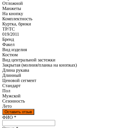
Отложной
Манжеты
На кнопку
Комплектность
Куртка, брюки
ТР/ТС
019/2011
Бренд
Факел
Вид изделия
Костюм
Вид центральной застежки
Закрытая (молния/планка на кнопках)
Длина рукава
Длинный
Ценовой сегмент
Стандарт
Пол
Мужской
Сезонность
Лето
Оставить отзыв
Ваш отзыв был отправлен!
ФИО
*