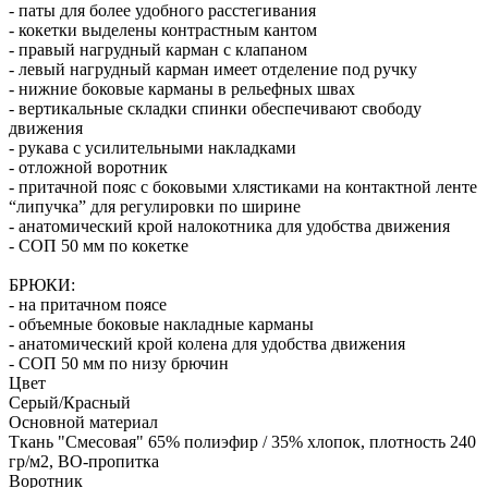
- паты для более удобного расстегивания
- кокетки выделены контрастным кантом
- правый нагрудный карман с клапаном
- левый нагрудный карман имеет отделение под ручку
- нижние боковые карманы в рельефных швах
- вертикальные складки спинки обеспечивают свободу
движения
- рукава с усилительными накладками
- отложной воротник
- притачной пояс с боковыми хлястиками на контактной ленте
“липучка” для регулировки по ширине
- анатомический крой налокотника для удобства движения
- СОП 50 мм по кокетке
БРЮКИ:
- на притачном поясе
- объемные боковые накладные карманы
- анатомический крой колена для удобства движения
- СОП 50 мм по низу брючин
Цвет
Серый/Красный
Основной материал
Ткань "Смесовая" 65% полиэфир / 35% хлопок, плотность 240
гр/м2, ВО-пропитка
Воротник