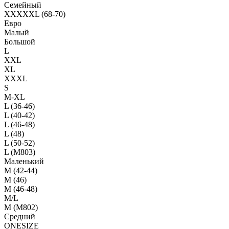
Семейный
XXXXXL (68-70)
Евро
Малый
Большой
L
XXL
XL
XXXL
S
M-XL
L (36-46)
L (40-42)
L (46-48)
L (48)
L (50-52)
L (M803)
Маленький
М (42-44)
M (46)
M (46-48)
M/L
M (M802)
Средний
ONESIZE