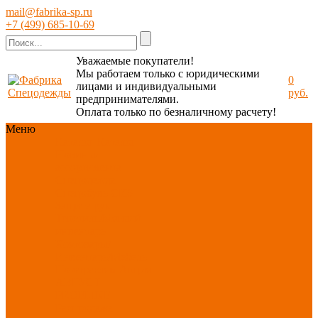
mail@fabrika-sp.ru
+7 (499) 685-10-69
Уважаемые покупатели!
Мы работаем только с юридическими
0
лицами и индивидуальными
руб.
предпринимателями.
Оплата только по безналичному расчету!
Меню
Каталог
Каталог
Новинки
ассортимента
Спецодежда
Спецобувь
СИЗ
Защита рук
Текстиль/Мягкий
инвентарь
Хозтовары/
Инвентарь/Мебель
По отраслям
Акция
АВГУСТ
PROFLINE
Распродажа