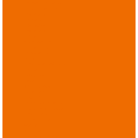
порезов
Перчатки
от повышенных
температур
Перчатки от
пониженных
температур
Перчатки
одноразовые
Перчатки от
термических
рисков
электрической дуги
Перчатки от
вибрации
Рукавицы
Текстиль/Мягкий
инвентарь
Комплекты
постельного белья
Полотенца
Одеяла/
Покрывала
Подушки
Ветошь
Матрасы
Хозтовары/
Инвентарь/Мебель