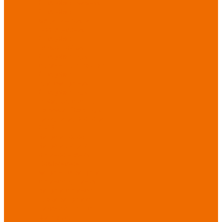
Спецобувь зимняя
Спецобувь
медицинская и
повседневная
Спецобувь
термостойкая
Спецобувь для
охранных структур
Спецобувь
влагозащитная
Спецобувь для
рыбалки, охоты,
туризма
Обувь для
дачи, сада, огорода
СИЗ
Защита головы
Защита лица и
органов зрения
Комбинезоны
защитные
Защита
органов дыхания
Защита органов
слуха
Защита от
падений с высоты
Фартуки,