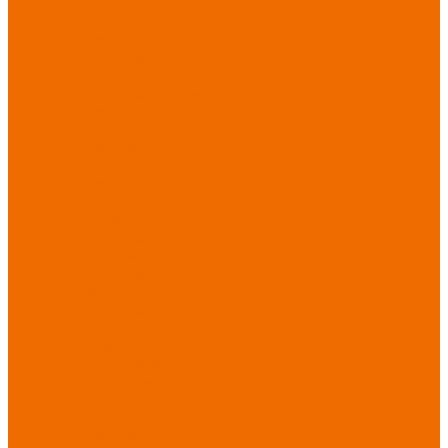
Новинки
ассортимента
Спецодежда
Спецодежда
зимняя
Спецодежда летняя
Спецодежда
защитная
Спецодежда для
охранных структур
Спецодежда для
рыбалки, охоты,
туризма
Спецодежда для
медицины
Спецодежда для
сферы услуг
Спецодежда для
пищевой
промышленности
Головные уборы
Трикотажные
изделия
Спецобувь
Спецобувь летняя