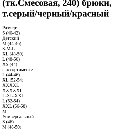
(тк.Смесовая, 240) брюки,
т.серый/черный/красный
Размер:
S (40-42)
Детский
M (44-46)
S-M-L
XL (48-50)
L (48-50)
XS (44)
в ассортименте
L (44-46)
XL (52-54)
XXXXL
XXXXXL
L-XL-XXL
L (52-54)
XXL (56-58)
M
Универсальный
S (46)
M (48-50)