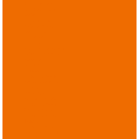
Хозинвентарь
Бытовая химия
Мебель
По отраслям
Лаборатории, НИИ
Медицина
Пищевое
производство
ХоРеКа
Сварочные
работы
Торговля
Дача, сад, огород
Автосервисы
Рыбная
промышленность
Логистика
ЖКХ
Охрана, ЧОП
Водители
Дорожные работы
Промышленность
Сельское хозяйство
Строительство
Тяжелая
промышленность
Акция АВГУСТ
PROFLINE