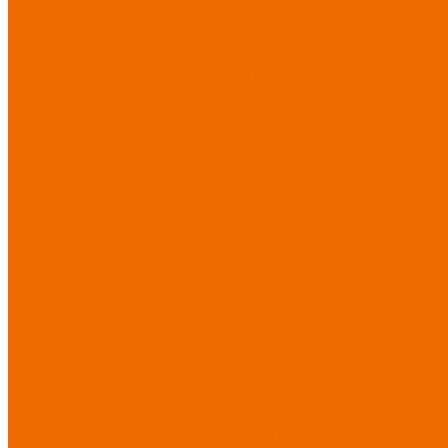
Спецодежда для медицины
Спецодежда для сферы услуг
Спецодежда для пищевой
промышленности
Головные
уборы
Трикотажные изделия
Спецобувь
Спецобувь летняя
Спецобувь
зимняя
Спецобувь
медицинская и повседневная
Спецобувь термостойкая
Спецобувь для охранных
структур
Спецобувь
влагозащитная
Спецобувь
для рыбалки, охоты, туризма
Обувь для дачи, сада, огорода
СИЗ
Защита головы
Защита лица
и органов зрения
Комбинезоны защитные
Защита органов дыхания
Защита органов слуха
Защита от падений с высоты
Фартуки, нарукавники
защитные
Дерматологические средства