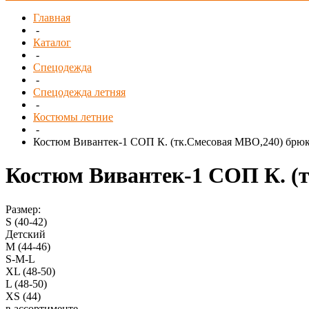
Главная
-
Каталог
-
Спецодежда
-
Спецодежда летняя
-
Костюмы летние
-
Костюм Вивантек-1 СОП К. (тк.Смесовая МВО,240) брюк
Костюм Вивантек-1 СОП К. (
Размер:
S (40-42)
Детский
M (44-46)
S-M-L
XL (48-50)
L (48-50)
XS (44)
в ассортименте