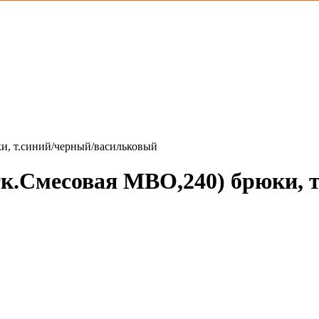
и, т.синий/черный/васильковый
тк.Смесовая МВО,240) брюки, 