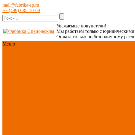
mail@fabrika-sp.ru
+7 (499) 685-10-69
Уважаемые покупатели!
Мы работаем только с юридическим
Оплата только по безналичному расче
Меню
Каталог
Каталог
Новинки ассортимента
Спецодежда
Спецобувь
СИЗ
Защита рук
Текстиль/Мягкий
инвентарь
Хозтовары/
Инвентарь/Мебель
По
отраслям
Акция АВГУСТ
PROFLINE
Распродажа
Новинки ассортимента
Спецодежда
Спецодежда зимняя
Спецодежда летняя
Спецодежда защитная
Спецодежда для охранных
структур
Спецодежда для
рыбалки, охоты, туризма