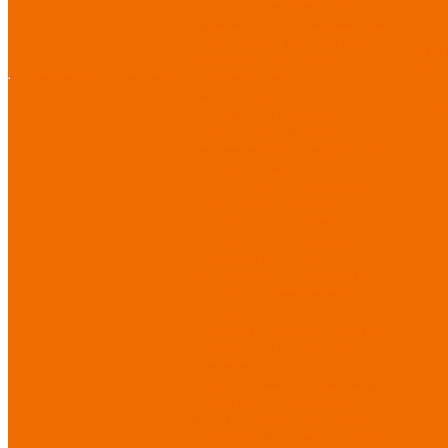
Диэлектрические средства
безопасности
Одноразовые
средства защиты
Защита
Услуг
коленей
Безопасность
Пошив
О компании
О компании
рабочего места
логоти
Защита рук
Нанесе
Перчатки от ударных
воздействий
Перчатки от
механических воздействий
Перчатки масло-
бензостойкие
Перчатки от
химических воздействий
Перчатки от порезов
Перчатки от повышенных
температур
Перчатки от
пониженных температур
Перчатки одноразовые
Перчатки от термических
рисков электрической дуги
Перчатки от вибрации
Рукавицы
Текстиль/Мягкий инвентарь
Комплекты постельного
белья
Полотенца
Одеяла/
Покрывала
Подушки
Ветошь