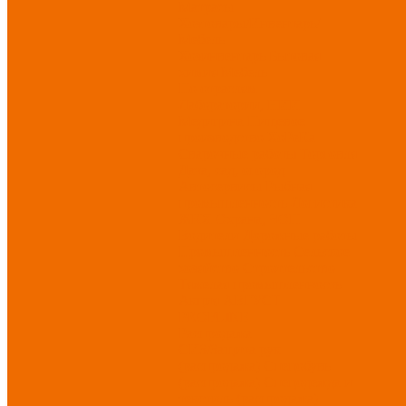
Матрасы
Хозтовары/Инвентарь/
Мебель
Хозинвентарь
Бытовая
химия
Мебель
По отраслям
Лаборатории, НИИ
Медицина
Пищевое
производство
ХоРеКа
Сварочные работы
Торговля
Дача, сад, огород
Автосервисы
Рыбная
промышленность
Логистика
ЖКХ
Охрана, ЧОП
Водители
Дорожные работы
Промышленность
Сельское
хозяйство
Строительство
Тяжелая промышленность
Акция АВГУСТ
PROFLINE
Распродажа
СИЗ/Защита рук
(распродажа)
Спецобувь
(распродажа)
Спецодежда и
текстиль (распродажа)