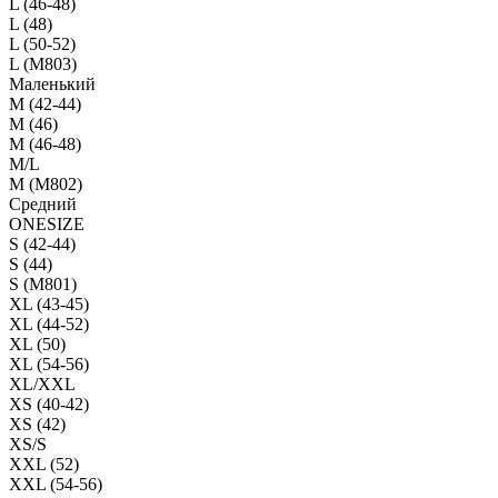
L (46-48)
L (48)
L (50-52)
L (M803)
Маленький
М (42-44)
M (46)
M (46-48)
M/L
M (M802)
Средний
ONESIZE
S (42-44)
S (44)
S (M801)
XL (43-45)
XL (44-52)
XL (50)
XL (54-56)
XL/XXL
XS (40-42)
XS (42)
XS/S
XXL (52)
XXL (54-56)