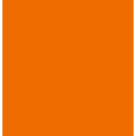
Спецобувь зимняя
Спецобувь
медицинская и
повседневная
Спецобувь
термостойкая
Спецобувь для
охранных структур
Спецобувь
влагозащитная
Спецобувь для
рыбалки, охоты,
туризма
Обувь для
дачи, сада, огорода
СИЗ
Защита головы
Защита лица и
органов зрения
Комбинезоны
защитные
Защита
органов дыхания
Защита органов
слуха
Защита от
падений с высоты
Фартуки,