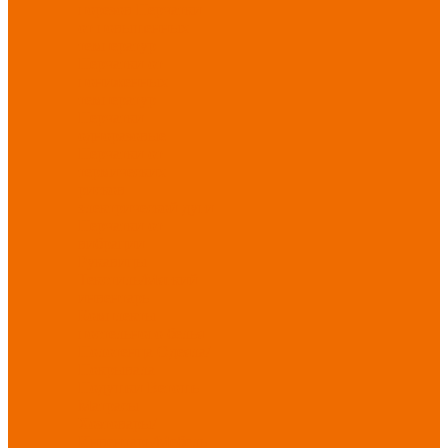
порезов
Перчатки
от повышенных
температур
Перчатки от
пониженных
температур
Перчатки
одноразовые
Перчатки от
термических
рисков
электрической дуги
Перчатки от
вибрации
Рукавицы
Текстиль/Мягкий
инвентарь
Комплекты
постельного белья
Полотенца
Одеяла/
Покрывала
Подушки
Ветошь
Матрасы
Хозтовары/
Инвентарь/Мебель