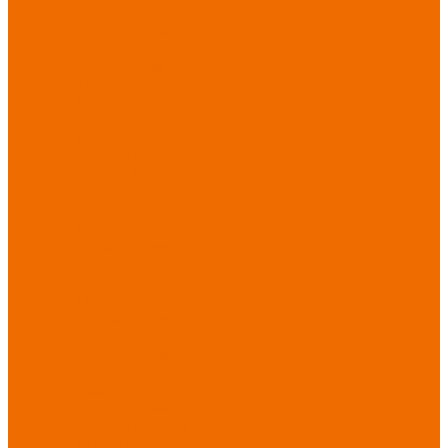
Хозинвентарь
Бытовая химия
Мебель
По отраслям
Лаборатории, НИИ
Медицина
Пищевое
производство
ХоРеКа
Сварочные
работы
Торговля
Дача, сад, огород
Автосервисы
Рыбная
промышленность
Логистика
ЖКХ
Охрана, ЧОП
Водители
Дорожные работы
Промышленность
Сельское хозяйство
Строительство
Тяжелая
промышленность
Акция АВГУСТ
PROFLINE