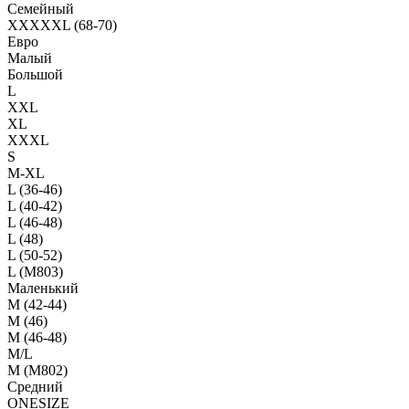
Семейный
XXXXXL (68-70)
Евро
Малый
Большой
L
XXL
XL
XXXL
S
M-XL
L (36-46)
L (40-42)
L (46-48)
L (48)
L (50-52)
L (M803)
Маленький
М (42-44)
M (46)
M (46-48)
M/L
M (M802)
Средний
ONESIZE