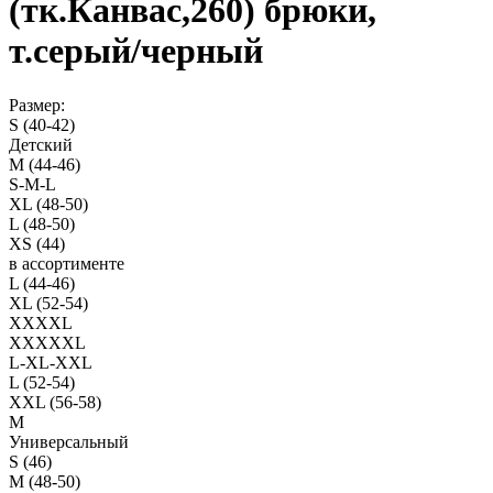
(тк.Канвас,260) брюки,
т.серый/черный
Размер:
S (40-42)
Детский
M (44-46)
S-M-L
XL (48-50)
L (48-50)
XS (44)
в ассортименте
L (44-46)
XL (52-54)
XXXXL
XXXXXL
L-XL-XXL
L (52-54)
XXL (56-58)
M
Универсальный
S (46)
M (48-50)