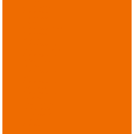
Новинки
ассортимента
Спецодежда
Спецодежда
зимняя
Спецодежда летняя
Спецодежда
защитная
Спецодежда для
охранных структур
Спецодежда для
рыбалки, охоты,
туризма
Спецодежда для
медицины
Спецодежда для
сферы услуг
Спецодежда для
пищевой
промышленности
Головные уборы
Трикотажные
изделия
Спецобувь
Спецобувь летняя