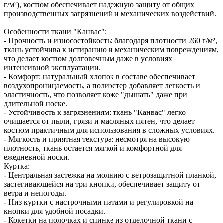
г/м²), костюм обеспечивает надежную защиту от общих
производственных загрязнений и механических воздействий.
Особенности ткани "Канвас":
- Прочность и износостойкость: благодаря плотности 260 г/м²,
ткань устойчива к истиранию и механическим повреждениям,
что делает костюм долговечным даже в условиях
интенсивной эксплуатации.
- Комфорт: натуральный хлопок в составе обеспечивает
воздухопроницаемость, а полиэстер добавляет легкость и
эластичность, что позволяет коже "дышать" даже при
длительной носке.
- Устойчивость к загрязнениям: ткань "Канвас" легко
очищается от пыли, грязи и масляных пятен, что делает
костюм практичным для использования в сложных условиях.
- Мягкость и приятная текстура: несмотря на высокую
плотность, ткань остается мягкой и комфортной для
ежедневной носки.
Куртка:
- Центральная застежка на молнию с ветрозащитной планкой,
застегивающейся на три кнопки, обеспечивает защиту от
ветра и непогоды.
- Низ куртки с настрочными патами и регулировкой на
кнопки для удобной посадки.
- Кокетки на полочках и спинке из отделочной ткани с