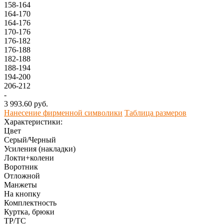
158-164
164-170
164-176
170-176
176-182
176-188
182-188
188-194
194-200
206-212
-
3 993.60 руб.
Нанесение фирменной символики
Таблица размеров
Характеристики:
Цвет
Серый/Черный
Усиления (накладки)
Локти+колени
Воротник
Отложной
Манжеты
На кнопку
Комплектность
Куртка, брюки
ТР/ТС