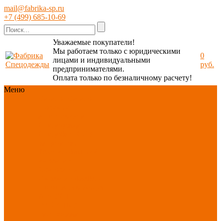
mail@fabrika-sp.ru
+7 (499) 685-10-69
Уважаемые покупатели!
Мы работаем только с юридическими
0
лицами и индивидуальными
руб.
предпринимателями.
Оплата только по безналичному расчету!
Меню
Каталог
Каталог
Новинки
ассортимента
Спецодежда
Спецобувь
СИЗ
Защита рук
Текстиль/Мягкий
инвентарь
Хозтовары/
Инвентарь/Мебель
По отраслям
Акция
АВГУСТ
PROFLINE
Распродажа