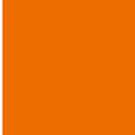
Диэлектрические средства
безопасности
Одноразовые
средства защиты
Защита
Услуг
коленей
Безопасность
Пошив
О компании
О компании
рабочего места
логоти
Защита рук
Нанесе
Перчатки от ударных
воздействий
Перчатки от
механических воздействий
Перчатки масло-
бензостойкие
Перчатки от
химических воздействий
Перчатки от порезов
Перчатки от повышенных
температур
Перчатки от
пониженных температур
Перчатки одноразовые
Перчатки от термических
рисков электрической дуги
Перчатки от вибрации
Рукавицы
Текстиль/Мягкий инвентарь
Комплекты постельного
белья
Полотенца
Одеяла/
Покрывала
Подушки
Ветошь