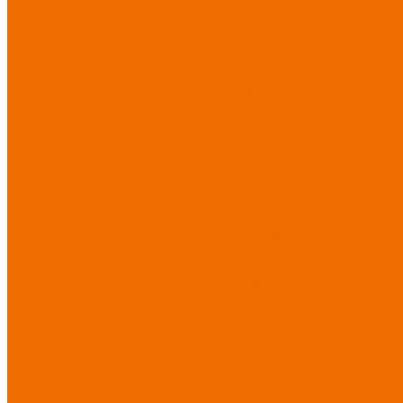
Матрасы
Хозтовары/Инвентарь/
Мебель
Хозинвентарь
Бытовая
химия
Мебель
По отраслям
Лаборатории, НИИ
Медицина
Пищевое
производство
ХоРеКа
Сварочные работы
Торговля
Дача, сад, огород
Автосервисы
Рыбная
промышленность
Логистика
ЖКХ
Охрана, ЧОП
Водители
Дорожные работы
Промышленность
Сельское
хозяйство
Строительство
Тяжелая промышленность
Акция АВГУСТ
PROFLINE
Распродажа
СИЗ/Защита рук
(распродажа)
Спецобувь
(распродажа)
Спецодежда и
текстиль (распродажа)