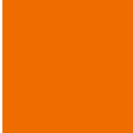
Спецодежда для медицины
Спецодежда для сферы услуг
Спецодежда для пищевой
промышленности
Головные
уборы
Трикотажные изделия
Спецобувь
Спецобувь летняя
Спецобувь
зимняя
Спецобувь
медицинская и повседневная
Спецобувь термостойкая
Спецобувь для охранных
структур
Спецобувь
влагозащитная
Спецобувь
для рыбалки, охоты, туризма
Обувь для дачи, сада, огорода
СИЗ
Защита головы
Защита лица
и органов зрения
Комбинезоны защитные
Защита органов дыхания
Защита органов слуха
Защита от падений с высоты
Фартуки, нарукавники
защитные
Дерматологические средства