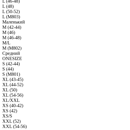
L (46-48)
L (48)
L (50-52)
L (M803)
Маленький
М (42-44)
M (46)
M (46-48)
M/L
M (M802)
Средний
ONESIZE
S (42-44)
S (44)
S (M801)
XL (43-45)
XL (44-52)
XL (50)
XL (54-56)
XL/XXL
XS (40-42)
XS (42)
XS/S
XXL (52)
XXL (54-56)