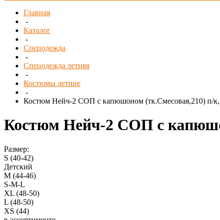
Главная
-
Каталог
-
Спецодежда
-
Спецодежда летняя
-
Костюмы летние
-
Костюм Нейч-2 СОП с капюшоном (тк.Смесовая,210) п/к
Костюм Нейч-2 СОП с капюшон
Размер:
S (40-42)
Детский
M (44-46)
S-M-L
XL (48-50)
L (48-50)
XS (44)
в ассортименте