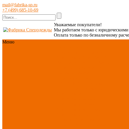
mail@fabrika-sp.ru
+7 (499) 685-10-69
Уважаемые покупатели!
Мы работаем только с юридическим
Оплата только по безналичному расче
Меню
Каталог
Каталог
Новинки ассортимента
Спецодежда
Спецобувь
СИЗ
Защита рук
Текстиль/Мягкий
инвентарь
Хозтовары/
Инвентарь/Мебель
По
отраслям
Акция АВГУСТ
PROFLINE
Распродажа
Новинки ассортимента
Спецодежда
Спецодежда зимняя
Спецодежда летняя
Спецодежда защитная
Спецодежда для охранных
структур
Спецодежда для
рыбалки, охоты, туризма