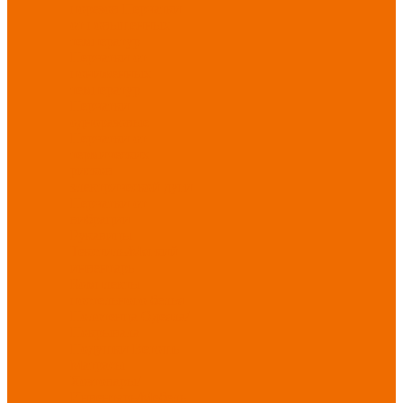
порезов
Перчатки
от повышенных
температур
Перчатки от
пониженных
температур
Перчатки
одноразовые
Перчатки от
термических
рисков
электрической дуги
Перчатки от
вибрации
Рукавицы
Текстиль/Мягкий
инвентарь
Комплекты
постельного белья
Полотенца
Одеяла/
Покрывала
Подушки
Ветошь
Матрасы
Хозтовары/
Инвентарь/Мебель