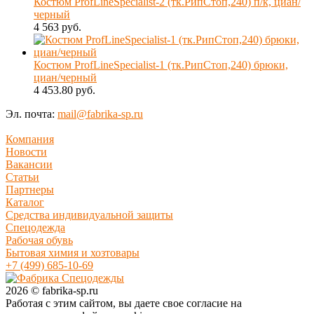
Костюм ProfLineSpecialist-2 (тк.РипСтоп,240) п/к, циан/
черный
4 563 руб.
Костюм ProfLineSpecialist-1 (тк.РипСтоп,240) брюки,
циан/черный
4 453.80 руб.
Эл. почта:
mail@fabrika-sp.ru
Компания
Новости
Вакансии
Статьи
Партнеры
Каталог
Средства индивидуальной защиты
Спецодежда
Рабочая обувь
Бытовая химия и хозтовары
+7 (499) 685-10-69
2026 © fabrika-sp.ru
Работая с этим сайтом, вы даете свое согласие на