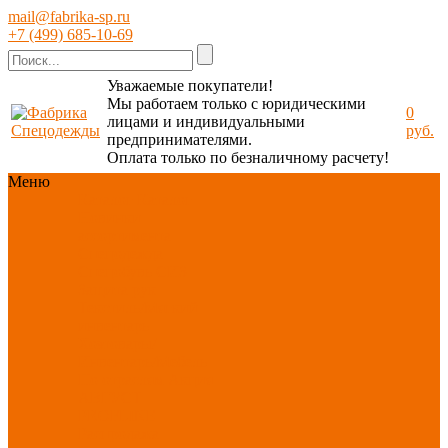
mail@fabrika-sp.ru
+7 (499) 685-10-69
Уважаемые покупатели!
Мы работаем только с юридическими
0
лицами и индивидуальными
руб.
предпринимателями.
Оплата только по безналичному расчету!
Меню
Каталог
Каталог
Новинки
ассортимента
Спецодежда
Спецобувь
СИЗ
Защита рук
Текстиль/Мягкий
инвентарь
Хозтовары/
Инвентарь/Мебель
По отраслям
Акция
АВГУСТ
PROFLINE
Распродажа