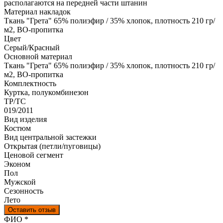
располагаются на передней части штанин
Материал накладок
Ткань "Грета" 65% полиэфир / 35% хлопок, плотность 210 гр/
м2, ВО-пропитка
Цвет
Серый/Красный
Основной материал
Ткань "Грета" 65% полиэфир / 35% хлопок, плотность 210 гр/
м2, ВО-пропитка
Комплектность
Куртка, полукомбинезон
ТР/ТС
019/2011
Вид изделия
Костюм
Вид центральной застежки
Открытая (петли/пуговицы)
Ценовой сегмент
Эконом
Пол
Мужской
Сезонность
Лето
Оставить отзыв
Ваш отзыв был отправлен!
ФИО
*