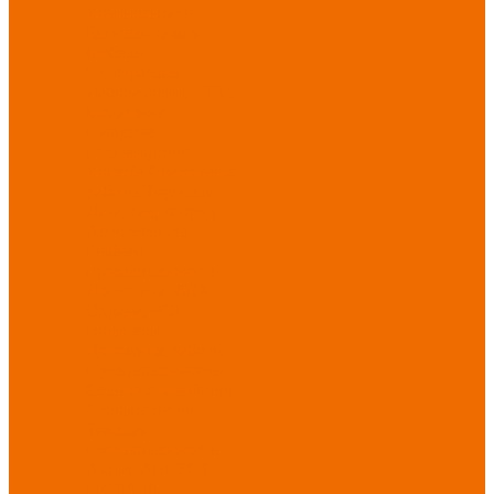
Хозинвентарь
Бытовая химия
Мебель
По отраслям
Лаборатории, НИИ
Медицина
Пищевое
производство
ХоРеКа
Сварочные
работы
Торговля
Дача, сад, огород
Автосервисы
Рыбная
промышленность
Логистика
ЖКХ
Охрана, ЧОП
Водители
Дорожные работы
Промышленность
Сельское хозяйство
Строительство
Тяжелая
промышленность
Акция АВГУСТ
PROFLINE