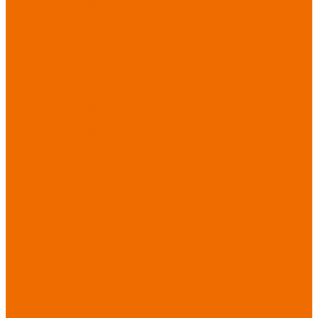
Спецобувь зимняя
Спецобувь
медицинская и
повседневная
Спецобувь
термостойкая
Спецобувь для
охранных структур
Спецобувь
влагозащитная
Спецобувь для
рыбалки, охоты,
туризма
Обувь для
дачи, сада, огорода
СИЗ
Защита головы
Защита лица и
органов зрения
Комбинезоны
защитные
Защита
органов дыхания
Защита органов
слуха
Защита от
падений с высоты
Фартуки,