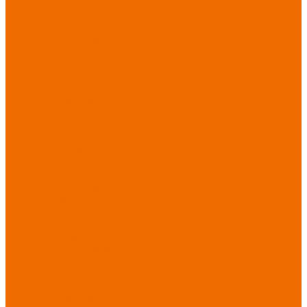
Новинки
ассортимента
Спецодежда
Спецодежда
зимняя
Спецодежда летняя
Спецодежда
защитная
Спецодежда для
охранных структур
Спецодежда для
рыбалки, охоты,
туризма
Спецодежда для
медицины
Спецодежда для
сферы услуг
Спецодежда для
пищевой
промышленности
Головные уборы
Трикотажные
изделия
Спецобувь
Спецобувь летняя