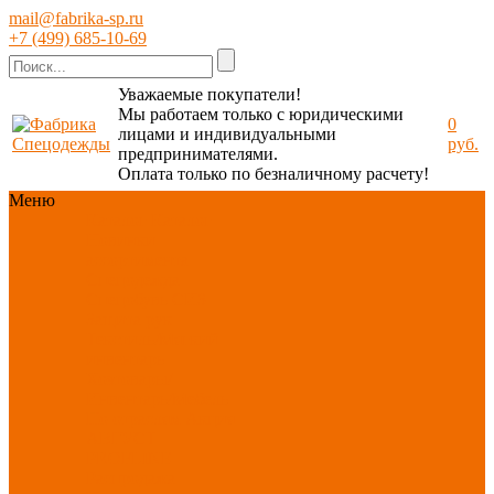
mail@fabrika-sp.ru
+7 (499) 685-10-69
Уважаемые покупатели!
Мы работаем только с юридическими
0
лицами и индивидуальными
руб.
предпринимателями.
Оплата только по безналичному расчету!
Меню
Каталог
Каталог
Новинки
ассортимента
Спецодежда
Спецобувь
СИЗ
Защита рук
Текстиль/Мягкий
инвентарь
Хозтовары/
Инвентарь/Мебель
По отраслям
Акция
АВГУСТ
PROFLINE
Распродажа