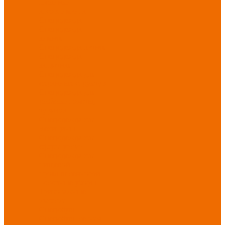
Новинки
ассортимента
Спецодежда
Спецодежда
зимняя
Спецодежда летняя
Спецодежда
защитная
Спецодежда для
охранных структур
Спецодежда для
рыбалки, охоты,
туризма
Спецодежда для
медицины
Спецодежда для
сферы услуг
Спецодежда для
пищевой
промышленности
Головные уборы
Трикотажные
изделия
Спецобувь
Спецобувь летняя