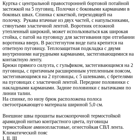
Куртка с центральной правосторонней бортовой потайной
застежкой на 5 пуговиц. Полочки с боковыми карманами в
боковых швах. Спинка с кокеткой, переходящей на
полочку. Рукава втачные из двух частей, с напульсниками,
стянутыми эластичной лентой. Воротник отложной
утепленный широкий, может использоваться как широкая
стойка, с патой на пуговицу для застегивания при отгибании
воротника вверх. В расстегнутом виде пата крепится на
ответную пуговицу. Теплозащитная подкладка с двумя
внутренними нагрудными карманами, застегивающимися на
контактную ленту.
Брюки прямого силуэта, с гульфиком, застегивающимся на 2
пуговицы, с притачным расширенным утепленным поясом,
застегивающимся на 2 пуговицы, с 5 шлевками, с бретелями
на пуговицах с эластичной лентой. Передние половинки с
накладными карманами. Задние половинки с вытачками по
линии талии.
На спинке, по низу брюк расположена полоса
светоотражающего материала шириной 5,0 см.
Внешние швы прошиты высокопрочной термостойкой
арамидной нитью контрастного цвета, пуговицы
термостойкие аминопластовые, огнестойкая СВЛ лента.
Климатический пояс
I, II, III