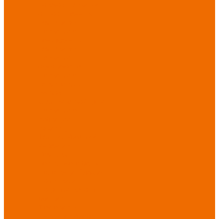
порезов
Перчатки
от повышенных
температур
Перчатки от
пониженных
температур
Перчатки
одноразовые
Перчатки от
термических
рисков
электрической дуги
Перчатки от
вибрации
Рукавицы
Текстиль/Мягкий
инвентарь
Комплекты
постельного белья
Полотенца
Одеяла/
Покрывала
Подушки
Ветошь
Матрасы
Хозтовары/
Инвентарь/Мебель