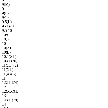
8
9(М)
9
9(L)
9/10
9,5(L)
9XL(68)
9,5-10
10м
10,5
10
10(XL)
10(L)
10,5(XL)
10XL(70)
11XL (72)
11(XL)
11(XXL)
11
12XL (74)
12
12(ХХХL)
13
14XL (78)
14