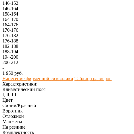
146-152
146-164
158-164
164-170
164-176
170-176
176-182
176-188
182-188
188-194
194-200
206-212
-
1 950 руб.
Нанесение фирменной символики
Таблица размеров
Характеристики:
Климатический пояс
I, II, III
Цвет
Синий/Красный
Воротник
Отложной
Манжеты
На резинке
Комплектность