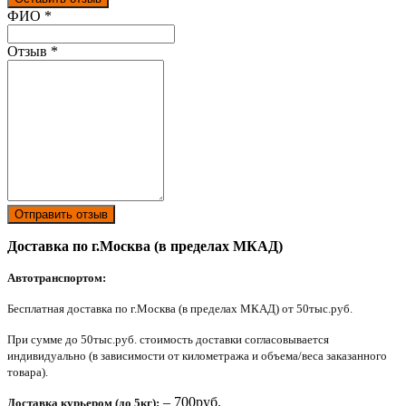
Ваш отзыв был отправлен!
ФИО
*
Отзыв
*
Отправить отзыв
Доставка по г.Москва (в пределах МКАД)
Автотранспортом:
Бесплатная доставка по г.Москва (в пределах МКАД) от 50тыс.руб.
При сумме до 50тыс.руб. стоимость доставки согласовывается
индивидуально (в зависимости от километража и объема/веса заказанного
товара).
– 700руб.
Доставка курьером (до 5кг):