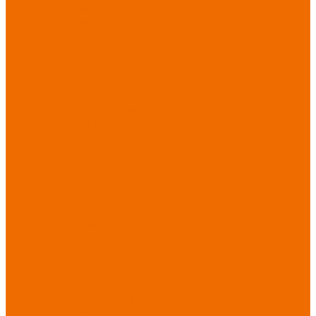
Хозинвентарь
Бытовая химия
Мебель
По отраслям
Лаборатории, НИИ
Медицина
Пищевое
производство
ХоРеКа
Сварочные
работы
Торговля
Дача, сад, огород
Автосервисы
Рыбная
промышленность
Логистика
ЖКХ
Охрана, ЧОП
Водители
Дорожные работы
Промышленность
Сельское хозяйство
Строительство
Тяжелая
промышленность
Акция АВГУСТ
PROFLINE