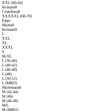
XXL (60-64)
Большой
Семейный
XXXXXL (68-70)
Евро
Малый
Большой
L
XXL
XL
XXXL
S
M-XL
L (36-46)
L (40-42)
L (46-48)
L (48)
L (50-52)
L (M803)
Маленький
М (42-44)
M (46)
M (46-48)
M/L
M (M802)