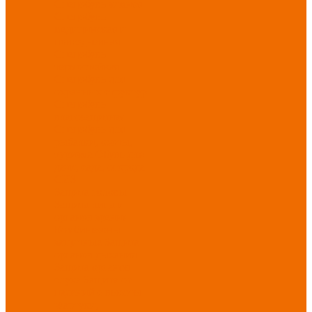
Спецобувь зимняя
Спецобувь
медицинская и
повседневная
Спецобувь
термостойкая
Спецобувь для
охранных структур
Спецобувь
влагозащитная
Спецобувь для
рыбалки, охоты,
туризма
Обувь для
дачи, сада, огорода
СИЗ
Защита головы
Защита лица и
органов зрения
Комбинезоны
защитные
Защита
органов дыхания
Защита органов
слуха
Защита от
падений с высоты
Фартуки,