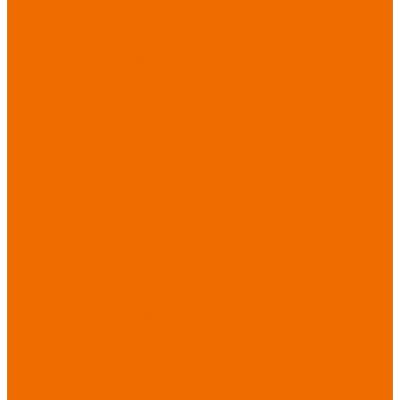
Хозинвентарь
Бытовая химия
Мебель
По отраслям
Лаборатории, НИИ
Медицина
Пищевое
производство
ХоРеКа
Сварочные
работы
Торговля
Дача, сад, огород
Автосервисы
Рыбная
промышленность
Логистика
ЖКХ
Охрана, ЧОП
Водители
Дорожные работы
Промышленность
Сельское хозяйство
Строительство
Тяжелая
промышленность
Акция АВГУСТ
PROFLINE