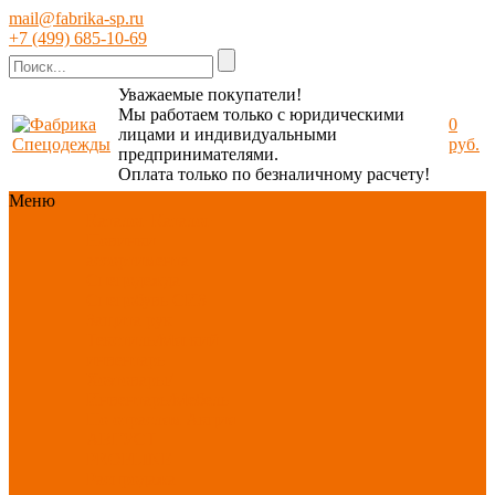
mail@fabrika-sp.ru
+7 (499) 685-10-69
Уважаемые покупатели!
Мы работаем только с юридическими
0
лицами и индивидуальными
руб.
предпринимателями.
Оплата только по безналичному расчету!
Меню
Каталог
Каталог
Новинки
ассортимента
Спецодежда
Спецобувь
СИЗ
Защита рук
Текстиль/Мягкий
инвентарь
Хозтовары/
Инвентарь/Мебель
По отраслям
Акция
АВГУСТ
PROFLINE
Распродажа