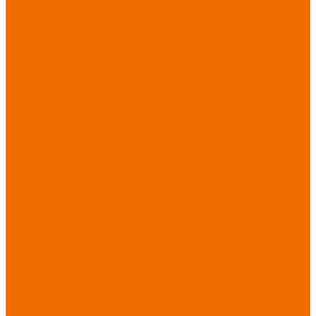
Новинки
ассортимента
Спецодежда
Спецодежда
зимняя
Спецодежда летняя
Спецодежда
защитная
Спецодежда для
охранных структур
Спецодежда для
рыбалки, охоты,
туризма
Спецодежда для
медицины
Спецодежда для
сферы услуг
Спецодежда для
пищевой
промышленности
Головные уборы
Трикотажные
изделия
Спецобувь
Спецобувь летняя