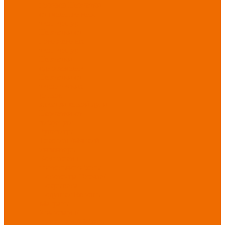
порезов
Перчатки
от повышенных
температур
Перчатки от
пониженных
температур
Перчатки
одноразовые
Перчатки от
термических
рисков
электрической дуги
Перчатки от
вибрации
Рукавицы
Текстиль/Мягкий
инвентарь
Комплекты
постельного белья
Полотенца
Одеяла/
Покрывала
Подушки
Ветошь
Матрасы
Хозтовары/
Инвентарь/Мебель