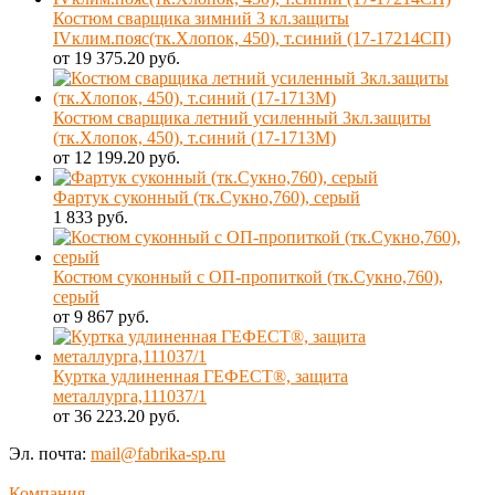
Костюм сварщика зимний 3 кл.защиты
IVклим.пояс(тк.Хлопок, 450), т.синий (17-17214СП)
от 19 375.20 руб.
Костюм сварщика летний усиленный 3кл.защиты
(тк.Хлопок, 450), т.синий (17-1713М)
от 12 199.20 руб.
Фартук суконный (тк.Сукно,760), серый
1 833 руб.
Костюм суконный с ОП-пропиткой (тк.Сукно,760),
серый
от 9 867 руб.
Куртка удлиненная ГЕФЕСТ®, защита
металлурга,111037/1
от 36 223.20 руб.
Эл. почта:
mail@fabrika-sp.ru
Компания