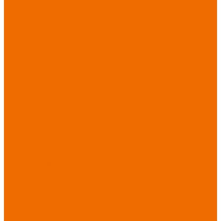
Спецобувь зимняя
Спецобувь
медицинская и
повседневная
Спецобувь
термостойкая
Спецобувь для
охранных структур
Спецобувь
влагозащитная
Спецобувь для
рыбалки, охоты,
туризма
Обувь для
дачи, сада, огорода
СИЗ
Защита головы
Защита лица и
органов зрения
Комбинезоны
защитные
Защита
органов дыхания
Защита органов
слуха
Защита от
падений с высоты
Фартуки,