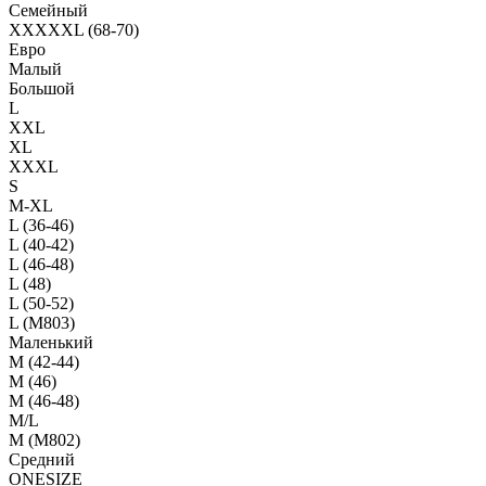
Семейный
XXXXXL (68-70)
Евро
Малый
Большой
L
XXL
XL
XXXL
S
M-XL
L (36-46)
L (40-42)
L (46-48)
L (48)
L (50-52)
L (M803)
Маленький
М (42-44)
M (46)
M (46-48)
M/L
M (M802)
Средний
ONESIZE