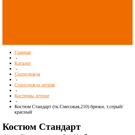
Распродажа
СИЗ/Защита рук
(распродажа)
Спецобувь
(распродажа)
Спецодежда и
текстиль
(распродажа)
Главная
-
Каталог
-
Спецодежда
-
Спецодежда летняя
-
Костюмы летние
-
Костюм Стандарт (тк.Смесовая,210) брюки, т.серый/
красный
Костюм Стандарт