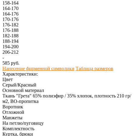
158-164
164-170
164-176
170-176
176-182
176-188
182-188
188-194
194-200
206-212
-
585 руб.
Нанесение фирменной символики
Таблица размеров
Характеристики:
Цвет
Серый/Красный
Основной материал
Ткань "Грета" 65% полиэфир / 35% хлопок, плотность 210 гр/
м2, ВО-пропитка
Воротник
Отложной
Манжеты
На петлю/пуговицу
Комплектность
Куртка, брюки