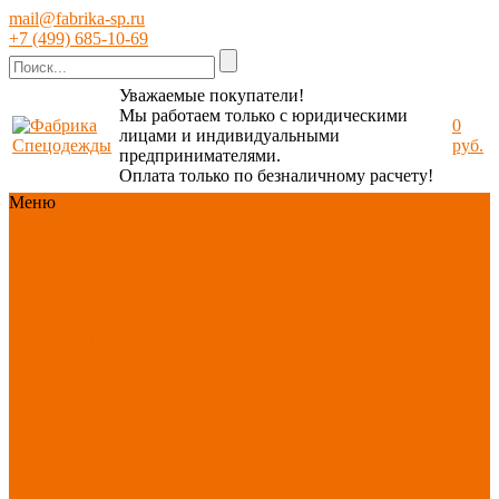
mail@fabrika-sp.ru
+7 (499) 685-10-69
Уважаемые покупатели!
Мы работаем только с юридическими
0
лицами и индивидуальными
руб.
предпринимателями.
Оплата только по безналичному расчету!
Меню
Каталог
Каталог
Новинки
ассортимента
Спецодежда
Спецобувь
СИЗ
Защита рук
Текстиль/Мягкий
инвентарь
Хозтовары/
Инвентарь/Мебель
По отраслям
Акция
АВГУСТ
PROFLINE
Распродажа