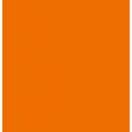
Хозинвентарь
Бытовая химия
Мебель
По отраслям
Лаборатории, НИИ
Медицина
Пищевое
производство
ХоРеКа
Сварочные
работы
Торговля
Дача, сад, огород
Автосервисы
Рыбная
промышленность
Логистика
ЖКХ
Охрана, ЧОП
Водители
Дорожные работы
Промышленность
Сельское хозяйство
Строительство
Тяжелая
промышленность
Акция АВГУСТ
PROFLINE