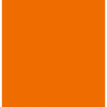
Новинки
ассортимента
Спецодежда
Спецодежда
зимняя
Спецодежда летняя
Спецодежда
защитная
Спецодежда для
охранных структур
Спецодежда для
рыбалки, охоты,
туризма
Спецодежда для
медицины
Спецодежда для
сферы услуг
Спецодежда для
пищевой
промышленности
Головные уборы
Трикотажные
изделия
Спецобувь
Спецобувь летняя