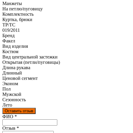
Манжеты
На петлю/пуговицу
Комплектность
Куртка, брюки
ТР/ТС
019/2011
Бренд
Факел
Вид изделия
Костюм
Вид центральной застежки
Открытая (петли/пуговицы)
Длина рукава
Длинный
Ценовой сегмент
Эконом
Пол
Мужской
Сезонность
Лето
Оставить отзыв
Ваш отзыв был отправлен!
ФИО
*
Отзыв
*