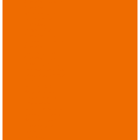
Спецобувь зимняя
Спецобувь
медицинская и
повседневная
Спецобувь
термостойкая
Спецобувь для
охранных структур
Спецобувь
влагозащитная
Спецобувь для
рыбалки, охоты,
туризма
Обувь для
дачи, сада, огорода
СИЗ
Защита головы
Защита лица и
органов зрения
Комбинезоны
защитные
Защита
органов дыхания
Защита органов
слуха
Защита от
падений с высоты
Фартуки,