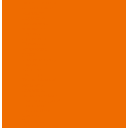
порезов
Перчатки
от повышенных
температур
Перчатки от
пониженных
температур
Перчатки
одноразовые
Перчатки от
термических
рисков
электрической дуги
Перчатки от
вибрации
Рукавицы
Текстиль/Мягкий
инвентарь
Комплекты
постельного белья
Полотенца
Одеяла/
Покрывала
Подушки
Ветошь
Матрасы
Хозтовары/
Инвентарь/Мебель